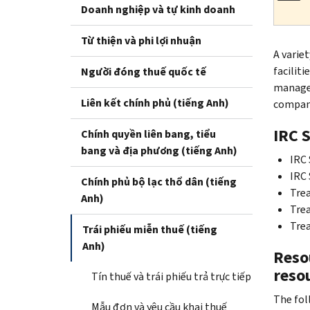
Doanh nghiệp và tự kinh doanh
Từ thiện và phi lợi nhuận
A varie
faciliti
Người đóng thuế quốc tế
managem
Liên kết chính phủ (tiếng Anh)
compani
IRC 
Chính quyền liên bang, tiểu
bang và địa phương (tiếng Anh)
IRC 
IRC 
Chính phủ bộ lạc thổ dân (tiếng
Trea
Anh)
Trea
Trea
Trái phiếu miễn thuế (tiếng
Anh)
Resou
reso
Tín thuế và trái phiếu trả trực tiếp
The fol
Mẫu đơn và yêu cầu khai thuế