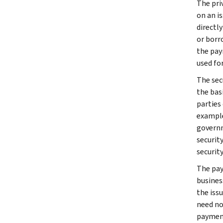
The pri
on an i
directly
or borr
the paym
used for
The sec
the bas
parties
example,
governm
securit
security
The pay
busines
the iss
need no
payment