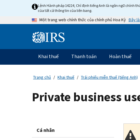
Skip
Lệnh Hành pháp 14224, Chỉ định tiếng Anh là ngôn ngữ chính thứ
to
của tất cả thông tin của liên bang.
main
Đây là
Một trang web chính thức của chính phủ Hoa Kỳ
content
Information
Menu
Khai thuế
Thanh toán
Hoàn thuế
Điều
hướng
chính
Trang chủ
Khai thuế
Trái phiếu miễn thuế (tiếng Anh)
Private business u
Cá nhân