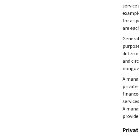
service 
example
for a s
are eac
General
purpose
determi
and cir
nongove
A manag
private
finance
service
A manag
provide
Privat