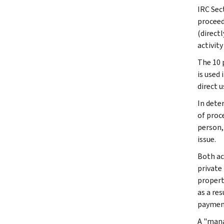
IRC Sec
proceeds
(directl
activit
The 10 
is used
direct u
In dete
of proc
person, 
issue.
Both ac
private
propert
as a re
payment
A "mana