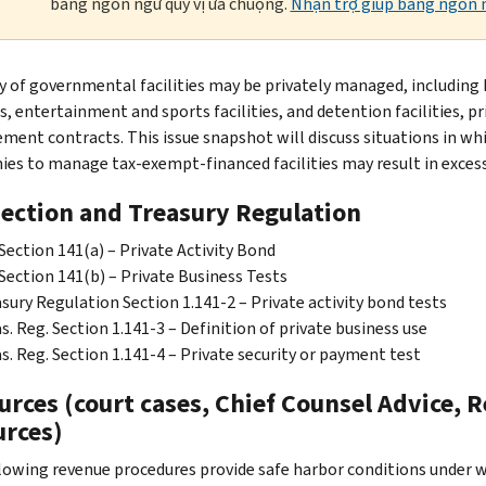
bằng ngôn ngữ quý vị ưa chuộng.
Nhận trợ giúp bằng ngôn n
ty of governmental facilities may be privately managed, including 
es, entertainment and sports facilities, and detention facilities, p
ent contracts. This issue snapshot will discuss situations in w
es to manage tax-exempt-financed facilities may result in excessi
Section and Treasury Regulation
Section 141(a) – Private Activity Bond
Section 141(b) – Private Business Tests
sury Regulation Section 1.141-2 – Private activity bond tests
s. Reg. Section 1.141-3 – Definition of private business use
s. Reg. Section 1.141-4 – Private security or payment test
rces (court cases, Chief Counsel Advice, R
urces)
lowing revenue procedures provide safe harbor conditions under 