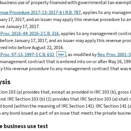
 business use of property financed with governmental tax-exempt
nue Procedure 2017-13; 2017-6 I.R.B. 787
, applies to any manageme
ary 17, 2017, and an issuer may apply this revenue procedure to
re January 17, 2017.
 Proc. 2016-44; 2016-2 C.B. 316
, applies to any management contract
before January 17, 2017, and an issuer may apply this revenue p
red into before August 22, 2016.
 Proc. 97-13, 1997-1 C.B. 632
, as modified by
Rev. Proc. 2001-
PDF
management contract that is entered into on or after May 16, 199
y this revenue procedure to any management contract that was en
ysis
ion 103 (a) provides that, except as provided in IRC 103 (b), gross
nd. IRC Section 103 (b) (1) provides that IRC Section 103 (a) shall 
ed bond (within the meaning of IRC Section 141). IRC Section 141 (a
s any bond issued as part of an issue that meets the private busine
e business use test