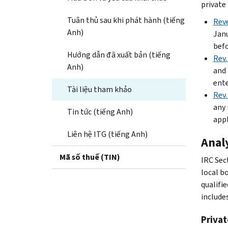
private
Tuân thủ sau khi phát hành (tiếng
Reve
Anh)
Janu
befo
Hướng dẫn đã xuất bản (tiếng
Rev.
Anh)
and 
ente
Tài liệu tham khảo
Rev.
any 
Tin tức (tiếng Anh)
appl
Liên hệ ITG (tiếng Anh)
Anal
Mã số thuế (TIN)
IRC Sect
local bo
qualifi
include
Privat