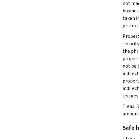
not mad
busines
taken i
private 
Propert
securit
the phra
propert
not be 
indirect
property
indirect
secures 
Treas. 
amount 
Safe 
There a