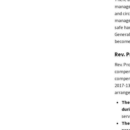
managem
and circ
manager
safe ha
General
becomes
Rev. P
Rev. Pr
compens
compens
2017-13
arrange
The
duri
serv
The 