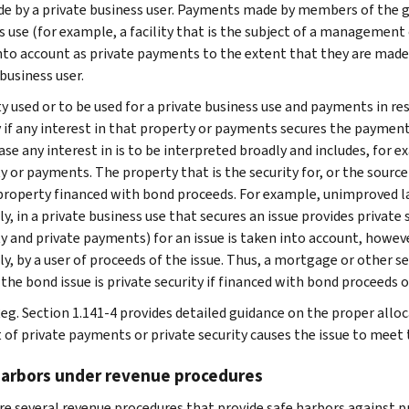
e by a private business user. Payments made by members of the gene
s use (for example, a facility that is the subject of a management 
nto account as private payments to the extent that they are made f
business user.
y used or to be used for a private business use and payments in res
y if any interest in that property or payments secures the payment
se any interest in is to be interpreted broadly and includes, for exa
y or payments. The property that is the security for, or the source
property financed with bond proceeds. For example, unimproved lan
ly, in a private business use that secures an issue provides private
 and private payments) for an issue is taken into account, however,
ly, by a user of proceeds of the issue. Thus, a mortgage or other se
the bond issue is private security if financed with bond proceeds o
Reg. Section 1.141-4 provides detailed guidance on the proper al
of private payments or private security causes the issue to meet 
harbors under revenue procedures
re several revenue procedures that provide safe harbors against p