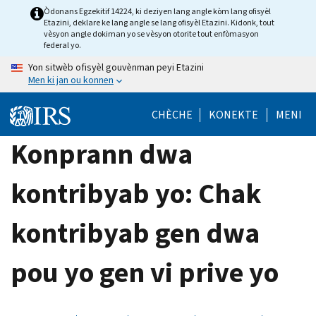
Skip
Òdonans Egzekitif 14224, ki deziyen lang angle kòm lang ofisyèl
Etazini, deklare ke lang angle se lang ofisyèl Etazini. Kidonk, tout
to
vèsyon angle dokiman yo se vèsyon otorite tout enfòmasyon
main
federal yo.
content
Yon sitwèb ofisyèl gouvènman peyi Etazini
Men ki jan ou konnen
CHÈCHE
KONEKTE
MENI
Konprann dwa
kontribyab yo: Chak
kontribyab gen dwa
pou yo gen vi prive yo