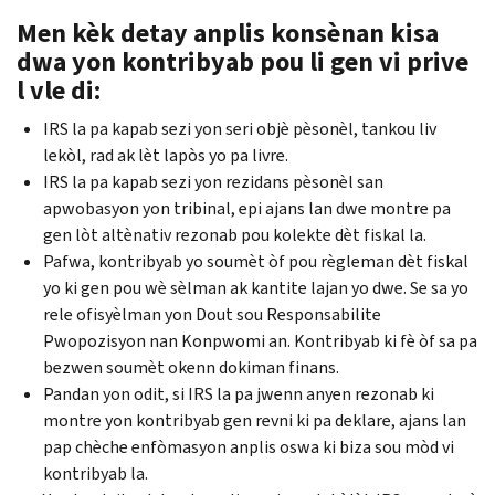
Men kèk detay anplis konsènan kisa
dwa yon kontribyab pou li gen vi prive
l vle di:
IRS la pa kapab sezi yon seri objè pèsonèl, tankou liv
lekòl, rad ak lèt lapòs yo pa livre.
IRS la pa kapab sezi yon rezidans pèsonèl san
apwobasyon yon tribinal, epi ajans lan dwe montre pa
gen lòt altènativ rezonab pou kolekte dèt fiskal la.
Pafwa, kontribyab yo soumèt òf pou règleman dèt fiskal
yo ki gen pou wè sèlman ak kantite lajan yo dwe. Se sa yo
rele ofisyèlman yon Dout sou Responsabilite
Pwopozisyon nan Konpwomi an. Kontribyab ki fè òf sa pa
bezwen soumèt okenn dokiman finans.
Pandan yon odit, si IRS la pa jwenn anyen rezonab ki
montre yon kontribyab gen revni ki pa deklare, ajans lan
pap chèche enfòmasyon anplis oswa ki biza sou mòd vi
kontribyab la.