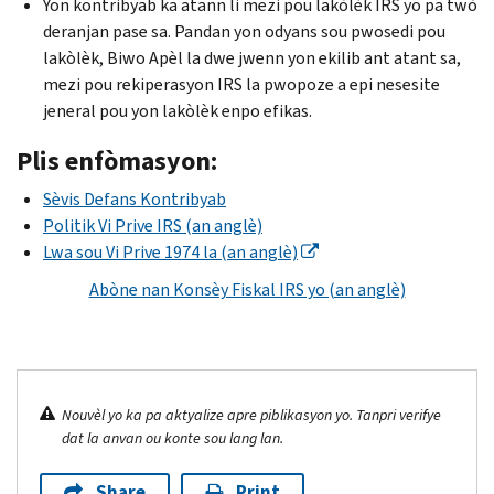
Yon kontribyab ka atann li mezi pou lakòlèk IRS yo pa twò
deranjan pase sa. Pandan yon odyans sou pwosedi pou
lakòlèk, Biwo Apèl la dwe jwenn yon ekilib ant atant sa,
mezi pou rekiperasyon IRS la pwopoze a epi nesesite
jeneral pou yon lakòlèk enpo efikas.
Plis enfòmasyon:
Sèvis Defans Kontribyab
Politik Vi Prive IRS
(an anglè)
Lwa sou Vi Prive 1974 la (an anglè)
Abòne nan Konsèy Fiskal IRS yo (an anglè)
Nouvèl yo ka pa aktyalize apre piblikasyon yo. Tanpri verifye
dat la anvan ou konte sou lang lan.
Share
Print