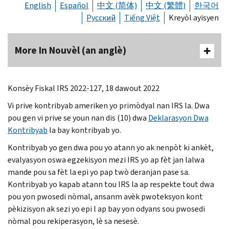
English
Español
中文 (简体)
中文 (繁體)
한국어
Русский
Tiếng Việt
Kreyòl ayisyen
More In Nouvèl (an anglè)
Konsèy Fiskal IRS 2022-127, 18 dawout 2022
Vi prive kontribyab ameriken yo primòdyal nan IRS la. Dwa
pou gen vi prive se youn nan dis (10) dwa
Deklarasyon Dwa
Kontribyab
la bay kontribyab yo.
Kontribyab yo gen dwa pou yo atann yo ak nenpòt ki ankèt,
evalyasyon oswa egzekisyon mezi IRS yo ap fèt jan lalwa
mande pou sa fèt la epi yo pap twò deranjan pase sa.
Kontribyab yo kapab atann tou IRS la ap respekte tout dwa
pou yon pwosedi nòmal, ansanm avèk pwoteksyon kont
pèkizisyon ak sezi yo epi l ap bay yon odyans sou pwosedi
nòmal pou rekiperasyon, lè sa nesesè.