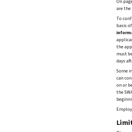
On page
are the
To conf
basis o
inform
applic
the app
must be
days af
Some in
can con
on or b
the SWA
beginni
Employe
Limit