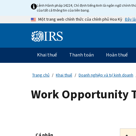
Skip
Lệnh Hành pháp 14224, Chỉ định tiếng Anh là ngôn ngữ chính thứ
to
của tất cả thông tin của liên bang.
main
Đây là
Một trang web chính thức của chính phủ Hoa Kỳ
content
Information
Menu
Khai thuế
Thanh toán
Hoàn thuế
Điều
hướng
chính
Trang chủ
Khai thuế
Doanh nghiệp và tự kinh doanh
Work Opportunity T
Cá nhân