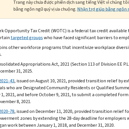
Trang này chưa được phiên dịch sang tiếng Việt vì chúng tô
bằng ngôn ngữ quý vị ưa chuộng.
Nhận trợ giúp bằng ngôn n
k Opportunity Tax Credit (WOTC) is a federal tax credit available 
rtain
targeted groups
who have faced significant barriers to em
ins other workforce programs that incentivize workplace diversit
.
solidated Appropriations Act, 2021 (Section 113 of Division EE P.
ecember 31, 2025.
2021-43
, issued on August 10, 2021, provided transition relief by 
uals who are Designated Community Residents or Qualified Summe
 1, 2021, and before October 9, 2021, to submit a completed Form 
vember 8, 2021.
2020-78
, issued on December 11, 2020, provided transition relief fo
werment zones by extending the 28-day deadline for employers who
an work between January 1, 2018, and December 31, 2020.