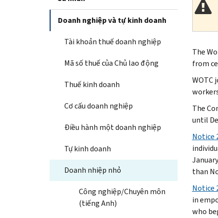
Doanh nghiệp và tự kinh doanh
Tài khoản thuế doanh nghiệp
The Wor
Mã số thuế của Chủ lao động
from ce
WOTC jo
Thuế kinh doanh
workers
Cơ cấu doanh nghiệp
The Con
until D
Điều hành một doanh nghiệp
Notice 
individ
Tự kinh doanh
January
Doanh nhiệp nhỏ
than No
Notice 
Công nghiệp/Chuyên môn
in empo
(tiếng Anh)
who beg