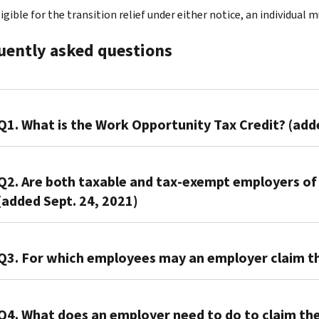
ligible for the transition relief under either notice, an individu
uently asked questions
Q1. What is the Work Opportunity Tax Credit? (add
A1.
The
Q2. Are both taxable and tax-exempt employers of 
Work
(added Sept. 24, 2021)
Opportunity
Tax
A2.
Credit,
Employers
Q3. For which employees may an employer claim th
or
of
WOTC,
all
A3.
is
sizes
An
Q4. What does an employer need to do to claim th
a