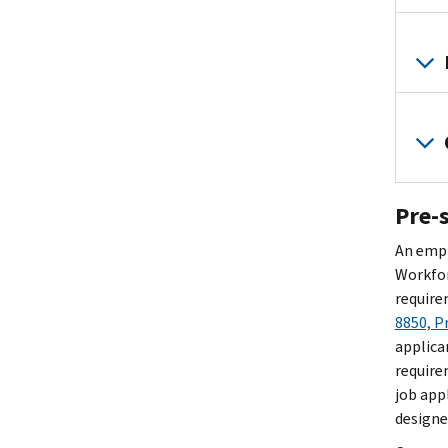
Pre-s
An empl
Workfor
require
8850, P
applica
require
job app
designe