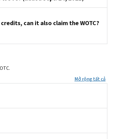
 credits, can it also claim the WOTC?
WOTC.
Mở rộng tất cả