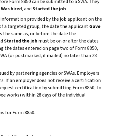
efore Form 8850 can be submitted to a SWA. They
,
Was hired
, and
Started the job
.
 information provided by the job applicant on the
of a targeted group, the date the applicant
Gave
 the same as, or before the date the
nd
Started the job
must be on or after the dates
ing the dates entered on page two of Form 8850,
WA (or postmarked, if mailed) no later than 28
ssued by partnering agencies or SWAs. Employers
. If an employer does not receive a certification
request certification by submitting Form 8850, to
ee works) within 28 days of the individual
ns for Form 8850.