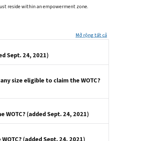
al must reside within an empowerment zone.
Mở rộng tất cả
ed Sept. 24, 2021)
any size eligible to claim the WOTC?
e WOTC? (added Sept. 24, 2021)
e WOTC? (added Sept. 24, 2021)