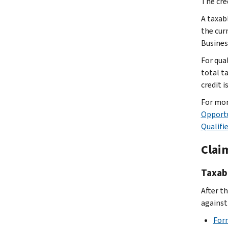
The cred
A taxab
the cur
Business
For qua
total t
credit 
For mor
Opportu
Qualifi
Clai
Taxab
After th
against
Form