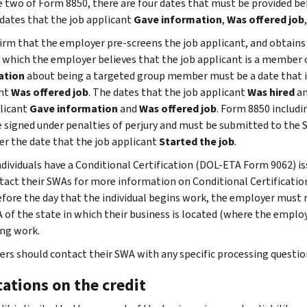
in
hiring,
 two of Form 8850, there are four dates that must be provided b
month
Veteran
employer
been
The
1,
services
day
that
40
Zone
located
areas
is
 dates that the job applicant
period
Gave information
,
Was offered job
targeted
may
unemployed
assistance
whichever
pursuant
period
hires
and
(EZ)
in
designated
a
ending
group.
be
for
must
is
irm that the employer pre-screens the job applicant, and obtains
to:
that
and
A member
or
the
as
member
on
able
not
be
later
f which the employer believes that the job applicant is a member 
ends
pays
of
A
state
empowerment
of
the
A state
to
less
received
Only
ation
about being a targeted group member must be a date that is
on
or
a
Rural
in
zones
a
hiring
plan
claim
than
for
performs
ant
Was offered job
. The dates that the job applicant
Was hired
a
the
incurs
family
Renewal
which
or
family
date
approved
the
27
any
services
licant
Gave information
and
Was offered job
. Form 8850 includ
hire
wages
that
County
the
rural
that
Unemployed
under
WOTC
consecutive
9
for
 signed under penalties of perjury and must be submitted to the S
date.
to
received
(RRC)
business
renewal
meet
for
the
and
weeks
months
the
ter the date that the job applicant
Started the job
.
certain
SNAP
is
counties;
one
periods
Rehabilitation
When
another
at
during
employer
individuals
benefits
located
dividuals have a Conditional Certification (DOL-ETA Form 9062) i
individuals
of
of
Act
determining
credit
the
the
between
who
for:
(where
tact their SWAs for more information on Conditional Certifications
referred
the
time
of
the
such
time
18-
May
are
the
the
efore the day that the individual begins work, the employer must 
to
following
totaling
1973
credit,
as
of
month
1
certified
previous
employee
 of the state in which their business is located (where the employ
an
conditions:
at
An
wages
the
hiring
period
and
by
6
works).
ng work.
employer
least
Employment
do
American
and
ending
September
Received
a
months
Additional
following
4
Network
not
Rescue
who
rs should contact their SWA with any specific processing questio
on
15
assistance
designated
or
forms
completion
weeks
Plan
include
Plan’s
received
the
(was
under
local
at
may
of
ations on the credit
(whether
under
wages
Employee
unemployment
hiring
not
an
agency
least
be
a
or
the
paid
Retention
compensation
date.
employed
IV-