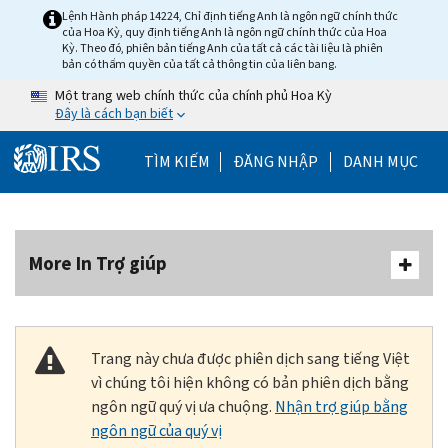
Skip to main content
Lệnh Hành pháp 14224, Chỉ định tiếng Anh là ngôn ngữ chính thức
của Hoa Kỳ, quy định tiếng Anh là ngôn ngữ chính thức của Hoa
Kỳ. Theo đó, phiên bản tiếng Anh của tất cả các tài liệu là phiên
bản có thẩm quyền của tất cả thông tin của liên bang.
Một trang web chính thức của chính phủ Hoa Kỳ
Đây là cách bạn biết
Help Menu Mobile
TÌM KIẾM
ĐĂNG NHẬP
DANH MỤC
More In Trợ giúp
Trang này chưa được phiên dịch sang tiếng Việt
vì chúng tôi hiện không có bản phiên dịch bằng
ngôn ngữ quý vị ưa chuộng.
Nhận trợ giúp bằng
ngôn ngữ của quý vị