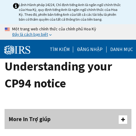
Skip
Lệnh Hành pháp 14224, Chỉ định tiếng Anh là ngôn ngữ chính thức
của Hoa Kỳ, quy định tiếng Anh là ngôn ngữ chính thức của Hoa
to
Kỳ. Theo đó, phiên bản tiếng Anh của tất cả các tài liệu là phiên
main
bản có thẩm quyền của tất cả thông tin của liên bang.
content
Một trang web chính thức của chính phủ Hoa Kỳ
Đây là cách bạn biết
TÌM KIẾM
ĐĂNG NHẬP
DANH MỤC
Understanding your
CP94 notice
More In Trợ giúp