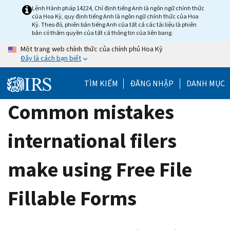
Skip
Lệnh Hành pháp 14224, Chỉ định tiếng Anh là ngôn ngữ chính thức
của Hoa Kỳ, quy định tiếng Anh là ngôn ngữ chính thức của Hoa
to
Kỳ. Theo đó, phiên bản tiếng Anh của tất cả các tài liệu là phiên
main
bản có thẩm quyền của tất cả thông tin của liên bang.
content
Một trang web chính thức của chính phủ Hoa Kỳ
Đây là cách bạn biết
TÌM KIẾM
ĐĂNG NHẬP
DANH MỤC
Common mistakes
international filers
make using Free File
Fillable Forms