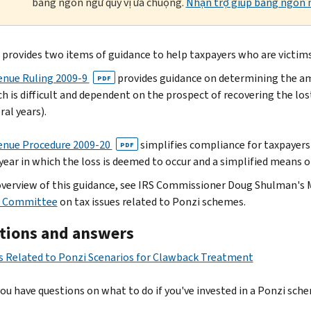
bằng ngôn ngữ quý vị ưa chuộng.
Nhận trợ giúp bằng ngôn n
 provides two items of guidance to help taxpayers who are victi
enue Ruling 2009-9
provides guidance on determining the a
PDF
h is difficult and dependent on the prospect of recovering the 
ral years).
enue Procedure 2009-20
simplifies compliance for taxpayers
PDF
year in which the loss is deemed to occur and a simplified means 
overview of this guidance, see IRS Commissioner Doug Shulman's 
e Committee
on tax issues related to Ponzi schemes.
tions and answers
 Related to Ponzi Scenarios for Clawback Treatment
ou have questions on what to do if you've invested in a Ponzi sche