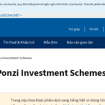
c của Hoa Kỳ, quy định tiếng Anh là ngôn ngữ chính thức của Hoa Kỳ. Theo đó, phiên bản 
 cách bạn biết
Trợ giúp
Tin tức
Tín thuế & Khấu trừ
Mẫu đơn
Báo cáo gian lận
nzi Investment Schemes
 Ponzi Investment Scheme
Trang này chưa được phiên dịch sang tiếng Việt vì chúng tô