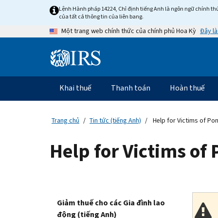
Skip
Lệnh Hành pháp 14224, Chỉ định tiếng Anh là ngôn ngữ chính thứ
to
của tất cả thông tin của liên bang.
main
Đây là
Một trang web chính thức của chính phủ Hoa Kỳ
content
Information
Menu
Khai thuế
Thanh toán
Hoàn thuế
Điều
hướng
chính
Trang chủ
Tin tức (tiếng Anh)
Help for Victims of Po
Help for Victims of
Giảm thuế cho các Gia đình lao
động (tiếng Anh)