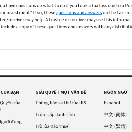
ou have questions on what to do if you took a tax loss due to a 
our investment? If so, these
questions and answers
on the tax tre
tee/receiver may help. A trustee or receiver may use this informa
include a copy of these questions and answers with any distributi
 CỦA BẠN
GIẢI QUYẾT MỘT VẤN ĐỀ
NGÔN NGỮ
 Quyền của
Thông báo và thư của IRS
Español
ế
Trộm cắp danh tính
中文 (简体)
 Người đóng
Trò lừa đảo thuế
中文 (繁體)