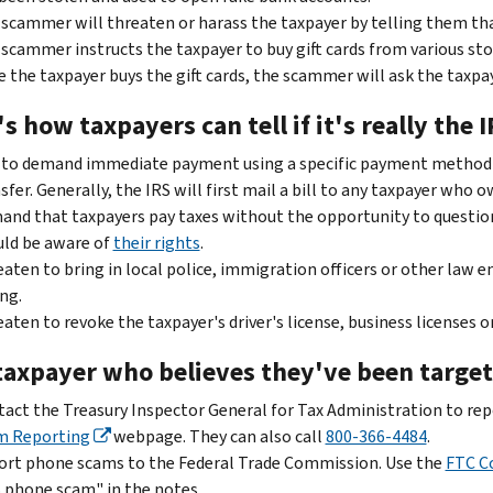
scammer will threaten or harass the taxpayer by telling them that
scammer instructs the taxpayer to buy gift cards from various sto
 the taxpayer buys the gift cards, the scammer will ask the taxpa
s how taxpayers can tell if it's really the I
 to demand immediate payment using a specific payment method suc
sfer. Generally, the IRS will first mail a bill to any taxpayer who o
nd that taxpayers pay taxes without the opportunity to question
ld be aware of
their rights
.
aten to bring in local police, immigration officers or other law 
ng.
aten to revoke the taxpayer's driver's license, business licenses 
taxpayer who believes they've been targe
act the Treasury Inspector General for Tax Administration to rep
m Reporting
webpage. They can also call
800-366-4484
.
rt phone scams to the Federal Trade Commission. Use the
FTC C
 phone scam" in the notes.