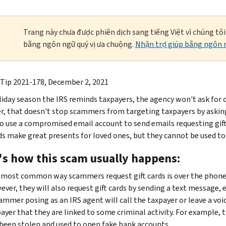
Trang này chưa được phiên dịch sang tiếng Việt vì chúng tô
bằng ngôn ngữ quý vị ưa chuộng.
Nhận trợ giúp bằng ngôn n
 Tip 2021-178, December 2, 2021
liday season the IRS reminds taxpayers, the agency won't ask for or
, that doesn't stop scammers from targeting taxpayers by asking t
o use a compromised email account to send emails requesting gift 
rds make great presents for loved ones, but they cannot be used to
's how this scam usually happens:
 most common way scammers request gift cards is over the phon
ver, they will also request gift cards by sending a text message, 
ammer posing as an IRS agent will call the taxpayer or leave a vo
ayer that they are linked to some criminal activity. For example, t
been stolen and used to open fake bank accounts.