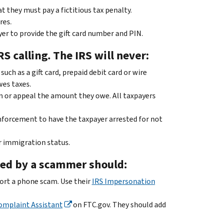
 they must pay a fictitious tax penalty.
res.
yer to provide the gift card number and PIN.
RS calling. The IRS will never:
h as a gift card, prepaid debit card or wire
wes taxes.
 or appeal the amount they owe. All taxpayers
enforcement to have the taxpayer arrested for not
or immigration status.
ted by a scammer should:
ort a phone scam. Use their
IRS Impersonation
omplaint Assistant
on FTC.gov. They should add