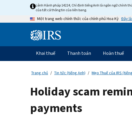
Skip
Lệnh Hành pháp 14224, Chỉ định tiếng Anh là ngôn ngữ chính thứ
to
của tất cả thông tin của liên bang.
main
Đây là
Một trang web chính thức của chính phủ Hoa Kỳ
content
Information
Menu
Khai thuế
Thanh toán
Hoàn thuế
Điều
hướng
chính
Trang chủ
Tin tức (tiếng Anh)
Mẹo Thuế của IRS (tiến
Holiday scam remind
payments