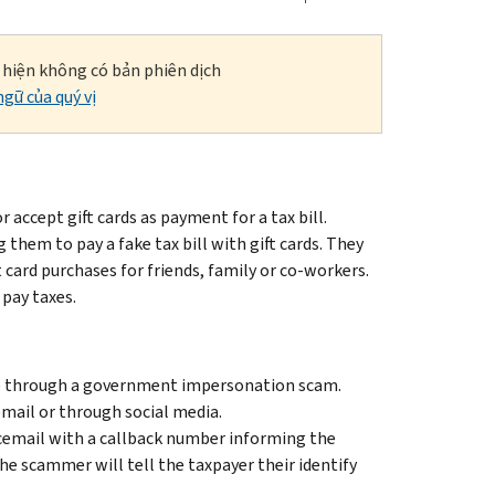
i hiện không có bản phiên dịch
gữ của quý vị
 accept gift cards as payment for a tax bill.
hem to pay a fake tax bill with gift cards. They
card purchases for friends, family or co-workers.
 pay taxes.
e through a government impersonation scam.
email or through social media.
icemail with a callback number informing the
he scammer will tell the taxpayer their identify