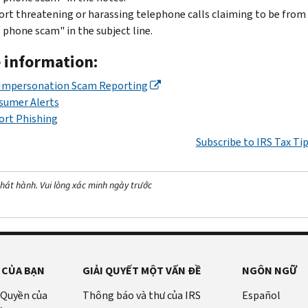
rt threatening or harassing telephone calls claiming to be from
 phone scam" in the subject line.
 information:
 Impersonation Scam Reporting
sumer Alerts
ort Phishing
Subscribe to IRS Tax Ti
hát hành. Vui lòng xác minh ngày trước
 CỦA BẠN
GIẢI QUYẾT MỘT VẤN ĐỀ
NGÔN NGỮ
 Quyền của
Thông báo và thư của IRS
Español