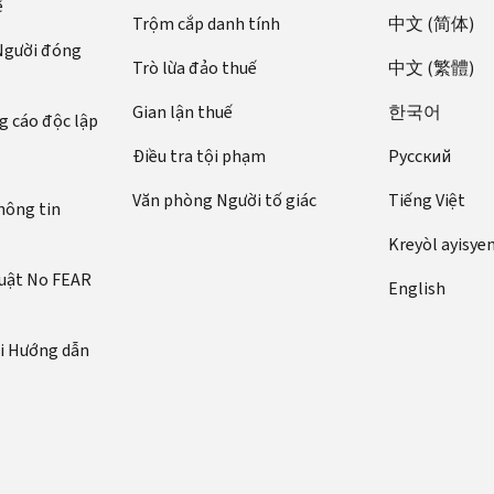
ế
Trộm cắp danh tính
中文 (简体)
 Người đóng
Trò lừa đảo thuế
中文 (繁體)
Gian lận thuế
한국어
 cáo độc lập
Điều tra tội phạm
Pусский
Văn phòng Người tố giác
Tiếng Việt
hông tin
Kreyòl ayisye
luật No FEAR
English
ới Hướng dẫn