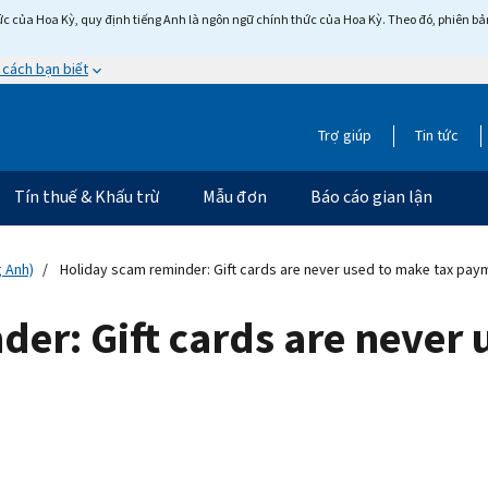
c của Hoa Kỳ, quy định tiếng Anh là ngôn ngữ chính thức của Hoa Kỳ. Theo đó, phiên bản 
 cách bạn biết
Trợ giúp
Tin tức
Tín thuế & Khấu trừ
Mẫu đơn
Báo cáo gian lận
g Anh)
Holiday scam reminder: Gift cards are never used to make tax pay
er: Gift cards are never 