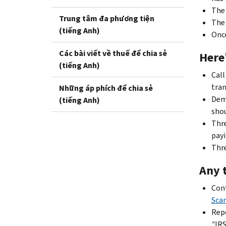
The 
Trung tâm đa phương tiện
The 
(tiếng Anh)
Once
Các bài viết về thuế để chia sẻ
Here'
(tiếng Anh)
Call
tran
Những áp phích để chia sẻ
Dema
(tiếng Anh)
shou
Thre
payi
Thre
Any 
Cont
Sca
Repo
"
IRS