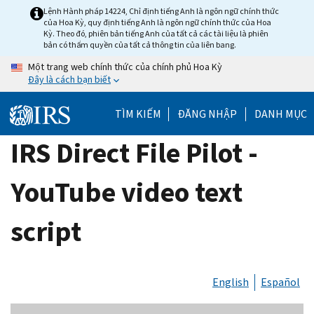
Skip
Lệnh Hành pháp 14224, Chỉ định tiếng Anh là ngôn ngữ chính thức
của Hoa Kỳ, quy định tiếng Anh là ngôn ngữ chính thức của Hoa
to
Kỳ. Theo đó, phiên bản tiếng Anh của tất cả các tài liệu là phiên
main
bản có thẩm quyền của tất cả thông tin của liên bang.
content
Một trang web chính thức của chính phủ Hoa Kỳ
Đây là cách bạn biết
TÌM KIẾM
ĐĂNG NHẬP
DANH MỤC
IRS Direct File Pilot -
YouTube video text
script
English
Español