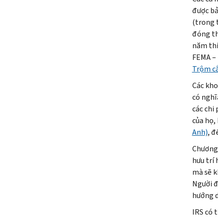
được bả
(trong 
đóng th
năm thi
FEMA –
Trộm c
Các kho
có nghĩ
các chi 
của họ,
Anh)
, đ
Chương 
hưu trí
mà sẽ k
Người đ
hướng d
IRS có 