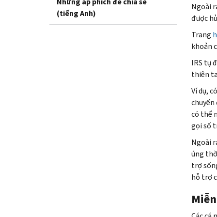
Những áp phích để chia sẻ
Ngoài r
(tiếng Anh)
được hủ
Trang
h
khoản c
IRS tự 
thiên t
Ví dụ, 
chuyển 
có thể 
gọi số 
Ngoài r
ứng thờ
trợ sống
hỗ trợ 
Miễn
Các cá 