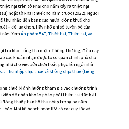
iệt hại trên tờ khai cho năm xảy ra thiệt hại
au) hoặc tờ khai thuế cho năm trước (2022). Người
uế thu nhập liên bang của người đóng thuế cho
huế) – để lựa chọn. Hãy nhớ ghi số tuyên bố của
ại nào. Xem
Ấn phẩm 547, Thiệt hại, Thiên tai, và
ại trừ khỏi tổng thu nhập. Thông thường, điều này
hập các khoản nhận được từ cơ quan chính phủ cho
cũng như cho việc sửa chữa hoặc phục hồi ngôi nhà
5, Thu nhập chịu thuế và không chịu thuế (tiếng
óng thuế bị ảnh hưởng tham gia vào chương trình
iều kiện để nhận khoản phân phối thiên tai đặc biệt
i đóng thuế phân bổ thu nhập trong ba năm.
 khăn. Mỗi kế hoạch hoặc IRA có các quy tắc và