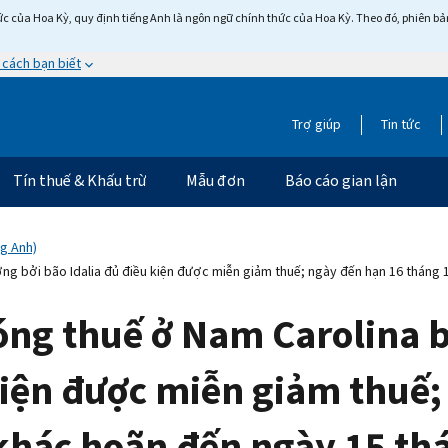
c của Hoa Kỳ, quy định tiếng Anh là ngôn ngữ chính thức của Hoa Kỳ. Theo đó, phiên bản 
 cách bạn biết
Trợ giúp
Tin tức
Tín thuế & Khấu trừ
Mẫu đơn
Báo cáo gian lận
ng Anh)
ng bởi bão Idalia đủ điều kiện được miễn giảm thuế; ngày đến hạn 16 tháng 
óng thuế ở Nam Carolina b
kiện được miễn giảm thuế;
khác hoãn đến ngày 15 th