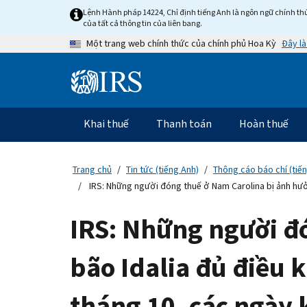
Skip
Lệnh Hành pháp 14224, Chỉ định tiếng Anh là ngôn ngữ chính thứ
to
của tất cả thông tin của liên bang.
main
Đây là
Một trang web chính thức của chính phủ Hoa Kỳ
content
Information
Menu
Khai thuế
Thanh toán
Hoàn thuế
Điều
hướng
chính
Trang chủ
Tin tức (tiếng Anh)
Thông cáo báo chí (tiế
IRS: Những người đóng thuế ở Nam Carolina bị ảnh hưở
IRS: Những người đ
bão Idalia đủ điều 
tháng 10, các ngày 