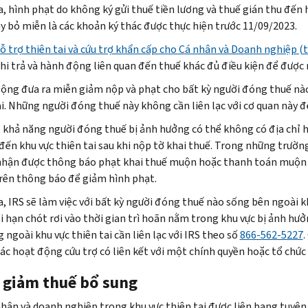
a, hình phạt do không ký gửi thuế tiền lương và thuế gián thu đến
y bỏ miễn là các khoản ký thác được thực hiện trước 11/09/2023.
ỗ trợ thiên tai và cứu trợ khẩn cấp cho Cá nhân và Doanh nghiệp (
hi trả và hành động liên quan đến thuế khác đủ điều kiện để được
động đưa ra miễn giảm nộp và phạt cho bất kỳ người đóng thuế nào
ai. Những người đóng thuế này không cần liên lạc với cơ quan này 
có khả năng người đóng thuế bị ảnh hưởng có thể không có địa chỉ h
đến khu vực thiên tai sau khi nộp tờ khai thuế. Trong những trườn
nhận được thông báo phạt khai thuế muộn hoặc thanh toán muộn t
trên thông báo để giảm hình phạt.
a, IRS sẽ làm việc với bất kỳ người đóng thuế nào sống bên ngoài k
i hạn chót rơi vào thời gian trì hoãn nằm trong khu vực bị ảnh hư
 ngoài khu vực thiên tai cần liên lạc với IRS theo số
866-562-5227
.
các hoạt động cứu trợ có liên kết với một chính quyền hoặc tổ chứ
 giảm thuế bổ sung
nhân và doanh nghiệp trong khu vực thiên tai được liên bang tuyên 