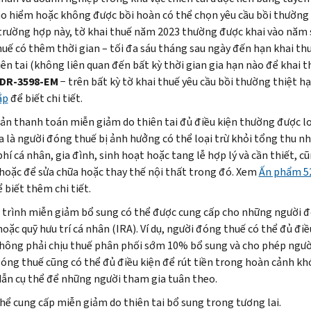
o hiểm hoặc không được bồi hoàn có thể chọn yêu cầu bồi thường th
trường hợp này, tờ khai thuế năm 2023 thường được khai vào năm s
uế có thêm thời gian – tối đa sáu tháng sau ngày đến hạn khai th
ên tai (không liên quan đến bất kỳ thời gian gia hạn nào để khai t
DR-3598-EM
− trên bất kỳ tờ khai thuế yêu cầu bồi thường thiệt h
ắp
để biết chi tiết.
ản thanh toán miễn giảm do thiên tai đủ điều kiện thường được lo
a là người đóng thuế bị ảnh hưởng có thể loại trừ khỏi tổng thu n
phí cá nhân, gia đình, sinh hoạt hoặc tang lễ hợp lý và cần thiết, 
 hoặc để sửa chữa hoặc thay thế nội thất trong đó. Xem
Ấn phẩm 52
ể biết thêm chi tiết.
trình miễn giảm bổ sung có thể được cung cấp cho những người đ
 hoặc quỹ hưu trí cá nhân (IRA). Ví dụ, người đóng thuế có thể đủ đ
hông phải chịu thuế phân phối sớm 10% bổ sung và cho phép ngườ
óng thuế cũng có thể đủ điều kiện để rút tiền trong hoàn cảnh khó
ẫn cụ thể để những người tham gia tuân theo.
thể cung cấp miễn giảm do thiên tai bổ sung trong tương lai.