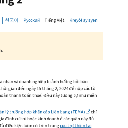
한국어
Русский
Tiếng Việt
Kreyòl ayisyen
h.
 nhân và doanh nghiệp bị ảnh hưởng bởi bão
thời gian đến ngày 15 tháng 2, 2024 để nộp các tờ
khoản thanh toán thuế. Điều này tương tự như miễn
ản lý trường hợp khẩn cấp Liên bang (FEMA)
chỉ
gia đình cư trú hoặc kinh doanh ở các quận này đủ
đủ điều kiện luôn có trên trang
cứu trợ thiên tai