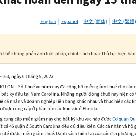
English
Español
中文 (简体)
中文 (繁體)
à có thể không phản ánh luật pháp, chính sách hoặc thủ tục hiện hàn
-163, ngày 6 tháng 9, 2023
TON – Sở Thuế vụ hôm nay đã công bố miễn giảm thuế cho các cá
 ở bất kỳ đâu tại Nam Carolina. Những người đóng thuế này hiện có 
uế cá nhân và doanh nghiệp liên bang khác nhau và thực hiện các 
 được cung cấp ở phần lớn các khu vực ở Florida.
g cung cấp miễn giảm này cho bất kỳ khu vực nào được
Cơ quan Qu
ất cả 46 quận ở South Carolina đều đủ điều kiện. Các cá nhân và hộ 
ện để được miễn giảm thuế. Danh sách hiện tại của các địa phương 