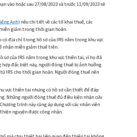
 hạn vào hoặc sau 27/08/2023 và trước 11/09/2023 sẽ
tiếng Anh)
nêu chi tiết về các tờ khai thuế, các
 miễn giảm trong thời gian hoãn.
 có địa chỉ trong hồ sơ của IRS nằm trong khu vực
để nhận miễn giảm thuế trên.
ồ sơ của IRS nằm trong khu vực thiên tai, vì họ đã
g hợp đặc biệt này, người đóng thuế bị ảnh hưởng
ừ IRS cho thời gian hoãn. Người đóng thuế nên
hu vực thiên tai nhưng có hồ sơ cần thiết để đáp
ởng. Những người đóng thuế đủ điều kiện nhận cứu
 Chương trình này cũng áp dụng với các nhân viên
c thiện nguyện được công nhận.
bố mà chịu thiệt hại liên quan đến thiên tai không