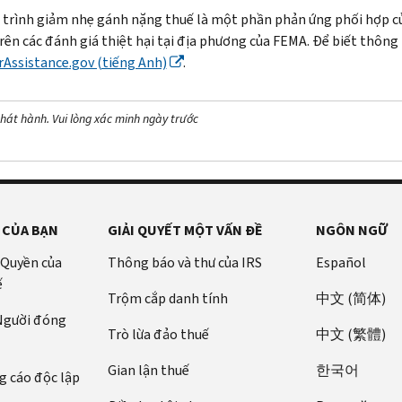
trình giảm nhẹ gánh nặng thuế là một phần phản ứng phối hợp của 
rên các đánh giá thiệt hại tại địa phương của FEMA. Để biết thông t
rAssistance
.gov (tiếng Anh)
.
hát hành. Vui lòng xác minh ngày trước
 CỦA BẠN
GIẢI QUYẾT MỘT VẤN ĐỀ
NGÔN NGỮ
 Quyền của
Thông báo và thư của IRS
Español
ế
Trộm cắp danh tính
中文 (简体)
 Người đóng
Trò lừa đảo thuế
中文 (繁體)
Gian lận thuế
한국어
 cáo độc lập