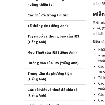
trên IRS
huống thiên tai
Miễn
Các chủ đề trong tin tức
Miễn gi
Tờ thông tin (tiếng Anh)
2024, (
trả bất
Tuyên bố và thông báo của IRS
Điều này
(tiếng Anh)
Nhữn
Mẹo Thuế của IRS (tiếng Anh)
ý rằ
toán
Hướng dẫn của IRS (tiếng Anh)
Các 
2024
Trung tâm đa phương tiện
Tờ k
(tiếng Anh)
Các 
thán
Các bài viết về thuế để chia sẻ
Các 
(tiếng Anh)
Các 