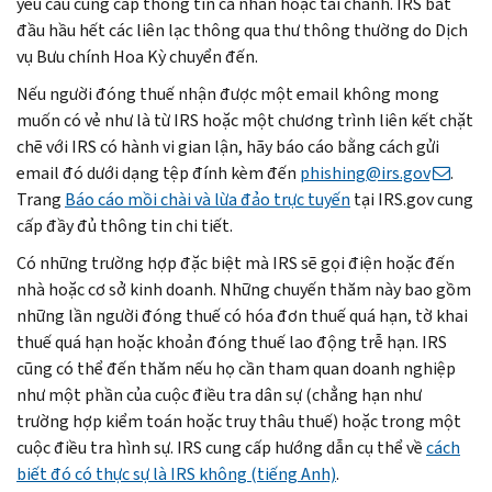
yêu cầu cung cấp thông tin cá nhân hoặc tài chánh. IRS bắt
đầu hầu hết các liên lạc thông qua thư thông thường do Dịch
vụ Bưu chính Hoa Kỳ chuyển đến.
Nếu người đóng thuế nhận được một email không mong
muốn có vẻ như là từ IRS hoặc một chương trình liên kết chặt
chẽ với IRS có hành vi gian lận, hãy báo cáo bằng cách gửi
email đó dưới dạng tệp đính kèm đến
phishing
@irs.gov
.
Trang
Báo cáo mồi chài và lừa đảo trực tuyến
tại IRS.gov cung
cấp đầy đủ thông tin chi tiết.
Có những trường hợp đặc biệt mà IRS sẽ gọi điện hoặc đến
nhà hoặc cơ sở kinh doanh. Những chuyến thăm này bao gồm
những lần người đóng thuế có hóa đơn thuế quá hạn, tờ khai
thuế quá hạn hoặc khoản đóng thuế lao động trễ hạn. IRS
cũng có thể đến thăm nếu họ cần tham quan doanh nghiệp
như một phần của cuộc điều tra dân sự (chẳng hạn như
trường hợp kiểm toán hoặc truy thâu thuế) hoặc trong một
cuộc điều tra hình sự. IRS cung cấp hướng dẫn cụ thể về
cách
biết đó có thực sự là IRS không (tiếng Anh)
.