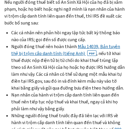
Nếu người đóng thuế biết số An Sinh Xã Hội của họ đã bị xâm
phạm, hoặc họ biết hoặc nghi ngờ mình là nạn nhân của hành
vi trộm cắp danh tính liên quan đến thuế, thì IRS đề xuất các
bước bổ sung sau:
Các cá nhân nên phản hồi ngay lập tức bất kỳ thông báo
nào của IRS; gọi đến số được cung cấp.
Người đóng thuế nên hoàn thành
Mẫu 14039, Bản tuyên
thệ bị trộm cắp danh tính (tiếng Anh)
, nếu tờ khai
PDF
thuế được nộp điện tử bị từ chối do khai thuế trùng lặp
theo số An Sinh Xã Hội của họ hoặc họ được IRS hướng dẫn
làm như vậy. Các cá nhân có thể sử dụng một mẫu khai tự
điền tại IRS.gov, sau đó in và đính kèm mẫu này vào tờ
khai bằng giấy và gửi qua đường bưu điện theo hướng dẫn.
Nạn nhân của hành vi trộm cắp danh tính liên quan đến
thuế nên tiếp tục nộp thuế và khai thuế, ngay cả khi họ
phải làm như vậy bằng giấy.
Những người đóng thuế trước đây đã liên lạc với IRS về
hành vi trộm cắp danh tính liên quan đến thuế và không