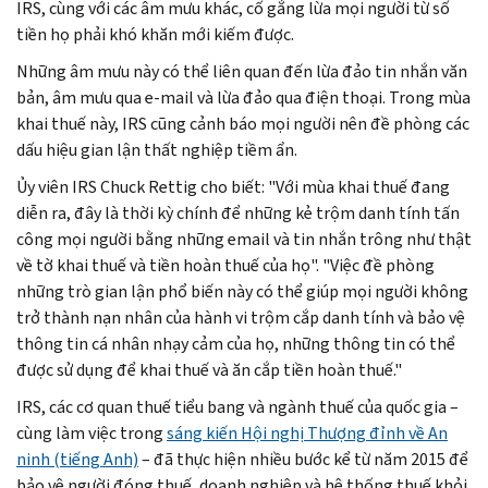
IRS, cùng với các âm mưu khác, cố gắng lừa mọi người từ số
tiền họ phải khó khăn mới kiếm được.
Những âm mưu này có thể liên quan đến lừa đảo tin nhắn văn
bản, âm mưu qua e-mail và lừa đảo qua điện thoại. Trong mùa
khai thuế này, IRS cũng cảnh báo mọi người nên đề phòng các
dấu hiệu gian lận thất nghiệp tiềm ẩn.
Ủy viên IRS
Chuck Rettig
cho biết: "Với mùa khai thuế đang
diễn ra, đây là thời kỳ chính để những kẻ trộm danh tính tấn
công mọi người bằng những email và tin nhắn trông như thật
về tờ khai thuế và tiền hoàn thuế của họ". "Việc đề phòng
những trò gian lận phổ biến này có thể giúp mọi người không
trở thành nạn nhân của hành vi trộm cắp danh tính và bảo vệ
thông tin cá nhân nhạy cảm của họ, những thông tin có thể
được sử dụng để khai thuế và ăn cắp tiền hoàn thuế."
IRS, các cơ quan thuế tiểu bang và ngành thuế của quốc gia –
cùng làm việc trong
sáng kiến Hội nghị Thượng đỉnh về An
ninh (tiếng Anh)
– đã thực hiện nhiều bước kể từ năm 2015 để
bảo vệ người đóng thuế, doanh nghiệp và hệ thống thuế khỏi