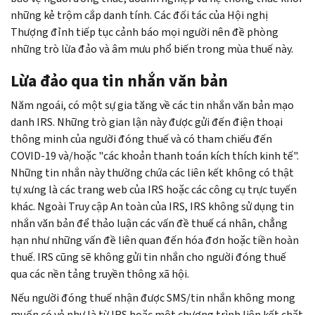
những kẻ trộm cắp danh tính. Các đối tác của Hội nghị
Thượng đỉnh tiếp tục cảnh báo mọi người nên đề phòng
những trò lừa đảo và âm mưu phổ biến trong mùa thuế này.
Lừa đảo qua tin nhắn văn bản
Năm ngoái, có một sự gia tăng về các tin nhắn văn bản mạo
danh IRS. Những trò gian lận này được gửi đến điện thoại
thông minh của người đóng thuế và có tham chiếu đến
COVID-19 và/hoặc "các khoản thanh toán kích thích kinh tế".
Những tin nhắn này thường chứa các liên kết không có thật
tự xưng là các trang web của IRS hoặc các công cụ trực tuyến
khác. Ngoài Truy cập An toàn của IRS, IRS không sử dụng tin
nhắn văn bản để thảo luận các vấn đề thuế cá nhân, chẳng
hạn như những vấn đề liên quan đến hóa đơn hoặc tiền hoàn
thuế. IRS cũng sẽ không gửi tin nhắn cho người đóng thuế
qua các nền tảng truyền thông xã hội.
Nếu người đóng thuế nhận được SMS/tin nhắn không mong
muốn có vẻ như là từ IRS hoặc một chương trình liên kết chặt