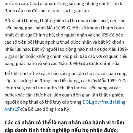
bị đánh cắp. Các tội phạm đang sử dụng những danh tính bị
đánh cắp này để thu lợi một cách gian lận.
Bởi vì bồi thường thất nghiệp là thu nhập chịu thuế, nên các
tiểu bang phát hành Mẫu 1099-G, Một số khoản thanh toán
nhất định của Chính phủ, cho người nhận và cho IRS để báo
cáo số tiền bồi thường chịu thuế được nhận và bất kỳ khoản
khấu lưu nào. Bất kỳ người lao động nào nhận được Mẫu 1099-
G gian lận hoặc không chính xác phải báo cáo với cơ quan tiểu
bang phát hành và yêu cầu Mẫu 1099-G đã được chỉnh sửa.
Để biết chi tiết về cách báo cáo gian lận cho các cơ quan cung
cấp lực lượng lao động cho tiểu bang, cách lấy Mẫu 1099-G đã
chỉnh sửa, cách tìm danh sách liên lạc của tiểu bang và các
bước khác cần thực hiện liên quan đến gian lận thất nghiệp,
người đóng thuế có thể truy cập trang
DOL.gov/
fraud
(tiếng
Anh)
của Bộ Lao động Hoa Kỳ.
Các cá nhân có thể là nạn nhân của hành vi trộm
cắp danh tính thất nghiệp nếu họ nhận được: