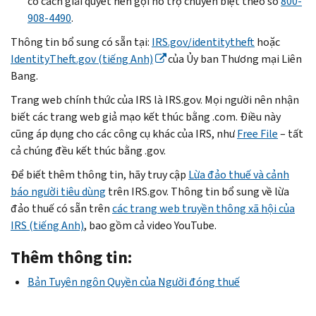
có cách giải quyết nên gọi hỗ trợ chuyên biệt theo số
800-
908-4490
.
Thông tin bổ sung có sẵn tại:
IRS.gov/
identitytheft
hoặc
IdentityTheft
.gov (tiếng Anh)
của Ủy ban Thương mại Liên
Bang.
Trang web chính thức của IRS là IRS.gov. Mọi người nên nhận
biết các trang web giả mạo kết thúc bằng .com. Điều này
cũng áp dụng cho các công cụ khác của IRS, như
Free File
– tất
cả chúng đều kết thúc bằng .gov.
Để biết thêm thông tin, hãy truy cập
Lừa đảo thuế và cảnh
báo người tiêu dùng
trên IRS.gov. Thông tin bổ sung về lừa
đảo thuế có sẵn trên
các trang web truyền thông xã hội của
IRS (tiếng Anh)
, bao gồm cả video YouTube.
Thêm thông tin:
Bản Tuyên ngôn Quyền của Người đóng thuế