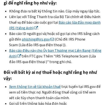
gì để nghĩ rằng họ như vậy:
Không đưa ra bất kỳ thông tin nào. Cúp máy ngay lập tức.
Liên lạc với Tổng Thanh tra của Bộ Tài chính về Điều hành
thuế vụ để báo cáo cuộc gọi tại
Báo cáo lừa đảo mạo danh
IRS (tiếng Anh)
.
Báo cáo ID người gọi và/hoặc số gọi lại cho IRS bằng cách
gửi đến
phishing
@irs.gov
(Chủ đề:
IRS Phone
Scam
(Lừa đảo IRS qua điện thoại )).
Báo cáo điều này cho Ủy ban Thương mại Liên Bang (tiếng
Anh)
trên FTC.gov. Thêm "
IRS Telephone Scam
(Lừa
đảo IRS qua điện thoại )" trong ghi chú.
Đối với bất kỳ ai nợ thuế hoặc nghĩ rằng họ như
vậy:
Xem thông tin về tài khoản thuế
trực tuyến tại IRS.gov để
xem số tiền thực nợ. Người đóng thuế cũng có thể xem
xét các tùy chọn thanh toán của mình.
Gọi số trên thông báo hóa đơn hoặc