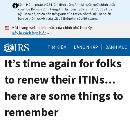
Skip
Lệnh Hành pháp 14224, Chỉ định tiếng Anh là ngôn ngữ chính thức
của Hoa Kỳ, quy định tiếng Anh là ngôn ngữ chính thức của Hoa
to
Kỳ. Theo đó, phiên bản tiếng Anh của tất cả các tài liệu là phiên
main
bản có thẩm quyền của tất cả thông tin của liên bang.
content
Một trang web chính thức của chính phủ Hoa Kỳ
Đây là cách bạn biết
TÌM KIẾM
ĐĂNG NHẬP
DANH MỤC
It’s time again for folks
to renew their ITINs…
here are some things to
remember