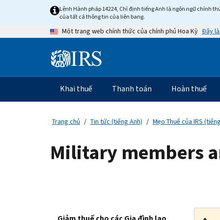
Skip
Lệnh Hành pháp 14224, Chỉ định tiếng Anh là ngôn ngữ chính thứ
to
của tất cả thông tin của liên bang.
main
Đây là
Một trang web chính thức của chính phủ Hoa Kỳ
content
Information
Menu
Khai thuế
Thanh toán
Hoàn thuế
Điều
hướng
chính
Trang chủ
Tin tức (tiếng Anh)
Mẹo Thuế của IRS (tiến
Military members an
Giảm thuế cho các Gia đình lao