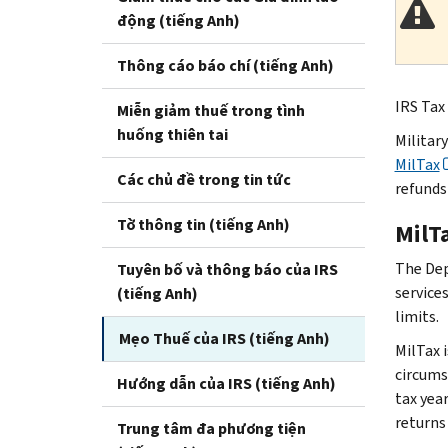
động (tiếng Anh)
Thông cáo báo chí (tiếng Anh)
IRS Tax 
Miễn giảm thuế trong tình
huống thiên tai
Militar
MilTax
Các chủ đề trong tin tức
refunds 
Tờ thông tin (tiếng Anh)
MilT
The Dep
Tuyên bố và thông báo của IRS
service
(tiếng Anh)
limits.
Mẹo Thuế của IRS (tiếng Anh)
MilTax 
circums
Hướng dẫn của IRS (tiếng Anh)
tax year
returns 
Trung tâm đa phương tiện