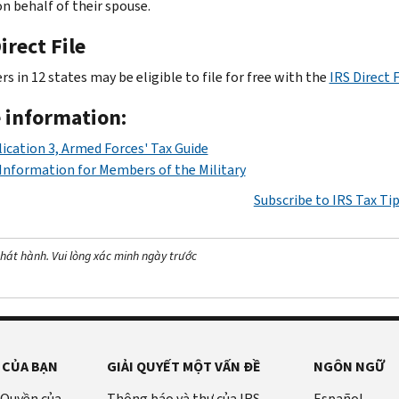
on behalf of their spouse.
irect File
s in 12 states may be eligible to file for free with the
IRS Direct F
 information:
ication 3, Armed Forces' Tax Guide
Information for Members of the Military
Subscribe to IRS Tax Ti
hát hành. Vui lòng xác minh ngày trước
 CỦA BẠN
GIẢI QUYẾT MỘT VẤN ĐỀ
NGÔN NGỮ
 Quyền của
Thông báo và thư của IRS
Español