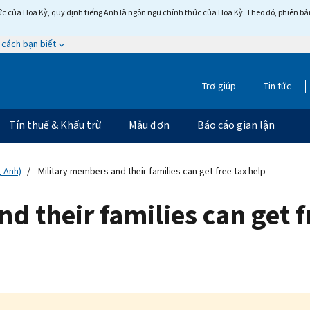
c của Hoa Kỳ, quy định tiếng Anh là ngôn ngữ chính thức của Hoa Kỳ. Theo đó, phiên bản 
 cách bạn biết
Trợ giúp
Tin tức
Tín thuế & Khấu trừ
Mẫu đơn
Báo cáo gian lận
g Anh)
Military members and their families can get free tax help
d their families can get f