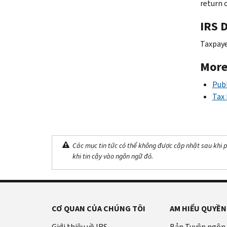
return 
IRS D
Taxpayer
More
Publ
Tax 
Các mục tin tức có thể không được cập nhật sau khi p
khi tin cậy vào ngôn ngữ đó.
CƠ QUAN CỦA CHÚNG TÔI
AM HIỂU QUYỀN
Giới thiệu về IRS
Bản Tuyên ngôn