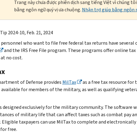
Trang này chưa được phiên dịch sang tiếng Việt vì chúng tô
bằng ngôn ngữ quý vị ưa chuộng.
Nhận trợ giúp bằng ngôn n
Tip 2024-10, Feb. 21, 2024
y personnel who want to file free federal tax returns have several
and the IRS Free File program. These programs offer online tax p
at no cost.
ax
artment of Defense provides
MilTax
as a free tax resource for 
s available for members of the military, as well as qualifying ve
is designed exclusively for the military community. The software w
tances of military life that can affect taxes such as combat pay 
. Eligible taxpayers can use MilTax to complete and electronically 
for free.