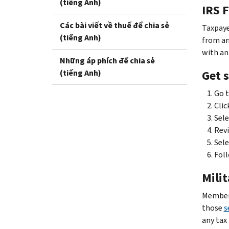
(tiếng Anh)
IRS F
Các bài viết về thuế để chia sẻ
Taxpaye
(tiếng Anh)
from an
with an 
Những áp phích để chia sẻ
(tiếng Anh)
Get s
Go 
Clic
Sele
Revi
Sele
Foll
Milit
Members
those
s
any tax 