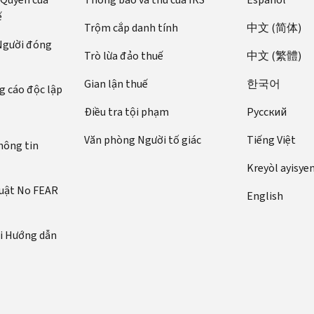
ế
Trộm cắp danh tính
中文 (简体)
 Người đóng
Trò lừa đảo thuế
中文 (繁體)
Gian lận thuế
한국어
 cáo độc lập
Điều tra tội phạm
Pусский
Văn phòng Người tố giác
Tiếng Việt
hông tin
Kreyòl ayisye
luật No FEAR
English
ới Hướng dẫn