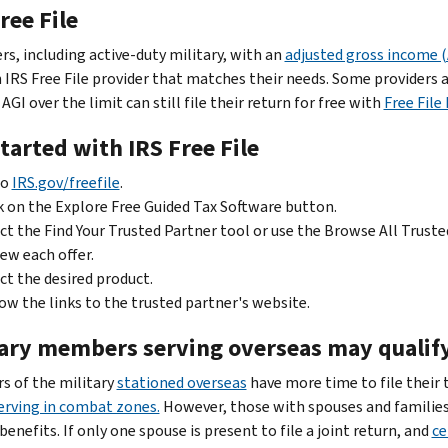
ree File
rs, including active-duty military, with an
adjusted gross income (
 IRS Free File provider that matches their needs. Some providers a
AGI over the limit can still file their return for free with
Free File
tarted with IRS Free File
to
IRS.gov/freefile
.
k on the Explore Free Guided Tax Software button.
ct the Find Your Trusted Partner tool or use the Browse All Truste
ew each offer.
ct the desired product.
ow the links to the trusted partner's website.
ary members serving overseas may qualify f
 of the military
stationed overseas
have more time to file their t
erving in combat zones.
However, those with spouses and families 
benefits. If only one spouse is present to file a joint return, and
ce