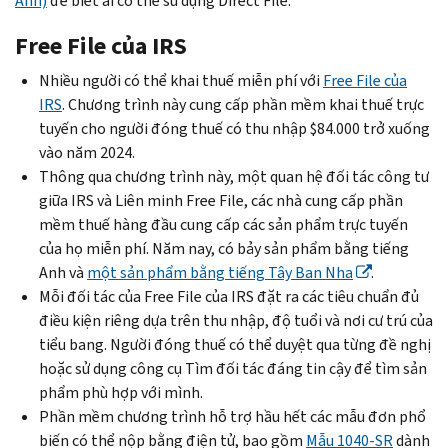
Anh)
để biết ai có thể sử dụng
Direct File
.
Free File
của IRS
Nhiều người có thể khai thuế miễn phí với
Free File
của
IRS
. Chương trình này cung cấp phần mềm khai thuế trực
tuyến cho người đóng thuế có thu nhập $84.000 trở xuống
vào năm 2024.
Thông qua chương trình này, một quan hệ đối tác công tư
giữa IRS và Liên minh
Free File
, các nhà cung cấp phần
mềm thuế hàng đầu cung cấp các sản phẩm trực tuyến
của họ miễn phí. Năm nay, có bảy sản phẩm bằng tiếng
Anh và
một sản phẩm bằng tiếng Tây Ban Nha
.
Mỗi đối tác của
Free File
của IRS đặt ra các tiêu chuẩn đủ
điều kiện riêng dựa trên thu nhập, độ tuổi và nơi cư trú của
tiểu bang. Người đóng thuế có thể duyệt qua từng đề nghị
hoặc sử dụng công cụ Tìm đối tác đáng tin cậy để tìm sản
phẩm phù hợp với mình.
Phần mềm chương trình hỗ trợ hầu hết các mẫu đơn phổ
biến có thể nộp bằng điện tử, bao gồm
Mẫu 1040-SR
dành