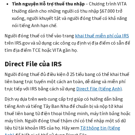
Tình
nguyện
Hỗ trợ thuế thu nhập
– Chương trình VITA
thường dành cho những người có thu nhập $67.000 trở
xuống, người khuyết tật và người đóng thuế có khả năng
nói tiếng Anh hạn chế.
Người đóng thuế có thể vào trang
khai thuế miễn phí của IRS
trên IRS.gov và sử dụng các công cụ định vị địa điểm có sẵn để
tìm địa điểm TCE hoặc VITA gần họ.
Direct File
của IRS
Người đóng thuế đủ điều kiện ở 25 tiểu bang có thể khai thuế
liên bang trực tuyến một cách an toàn, dễ dàng và miễn phí
trực tiếp với IRS bằng cách sử dụng
Direct File
(tiếng Anh)
.
Dịch vụ dựa trên web cung cấp trợ giúp có hướng dẫn bằng
tiếng Anh và tiếng Tây Ban Nha để chuẩn bị và nộp tờ khai
thuế liên bang từ điện thoại thông minh, máy tính bảng hoặc
máy tính. Người đóng thuế thậm chí có thể nhập một số dữ
liệu từ tài khoản IRS của họ. Hãy xem
Tờ thông tin (tiếng