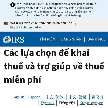
Skip
Lệnh Hành pháp 14224, Chỉ định tiếng Anh là ngôn ngữ chính thức
của Hoa Kỳ, quy định tiếng Anh là ngôn ngữ chính thức của Hoa
to
Kỳ. Theo đó, phiên bản tiếng Anh của tất cả các tài liệu là phiên
main
bản có thẩm quyền của tất cả thông tin của liên bang.
content
Một trang web chính thức của chính phủ Hoa Kỳ
Đây là cách bạn biết
TÌM KIẾM
ĐĂNG NHẬP
DANH MỤC
Các lựa chọn để khai
thuế và trợ giúp về thuế
miễn phí
English
Español
中文 (简体)
中文 (繁體)
한국어
Русский
Tiếng Việt
Kreyòl ayisyen