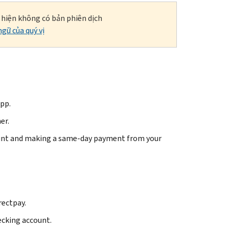
i hiện không có bản phiên dịch
gữ của quý vị
pp.
er.
count and making a same-day payment from your
rectpay.
ecking account.