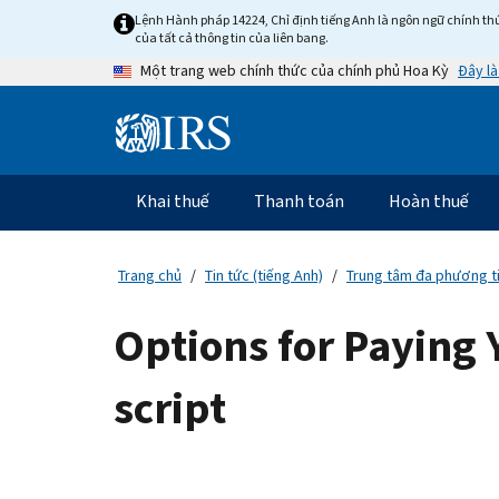
Skip
Lệnh Hành pháp 14224, Chỉ định tiếng Anh là ngôn ngữ chính thứ
to
của tất cả thông tin của liên bang.
main
Đây là
Một trang web chính thức của chính phủ Hoa Kỳ
content
Information
Menu
Khai thuế
Thanh toán
Hoàn thuế
Điều
hướng
chính
Trang chủ
Tin tức (tiếng Anh)
Trung tâm đa phương ti
Options for Paying 
script