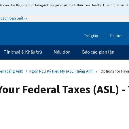
c của Hoa Kỳ, quy định tiếng Anh là ngôn ngữ chính thức của Hoa Kỳ. Theo đó, phiên bản 
 cách bạn biết
Trợ giúp
Tin tức
Tín thuế & Khấu trừ
Mẫu đơn
Báo cáo gian lận
ện (tiếng Anh)
Ngôn Ngữ Ký Hiệu Mỹ (ASL) (tiếng Anh)
Options for Payin
Your Federal Taxes (ASL) -