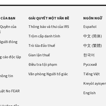
 CỦA BẠN
GIẢI QUYẾT MỘT VẤN ĐỀ
NGÔN NGỮ
 Quyền của
Thông báo và thư của IRS
Español
ế
Trộm cắp danh tính
中文 (简体)
 Người đóng
Trò lừa đảo thuế
中文 (繁體)
Gian lận thuế
한국어
 cáo độc lập
Điều tra tội phạm
Pусский
Văn phòng Người tố giác
Tiếng Việt
hông tin
Kreyòl ayisye
luật No FEAR
English