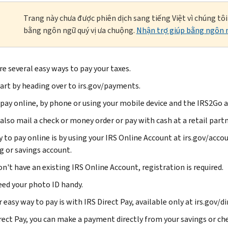
Trang này chưa được phiên dịch sang tiếng Việt vì chúng tô
bằng ngôn ngữ quý vị ưa chuộng.
Nhận trợ giúp bằng ngôn n
re several easy ways to pay your taxes.
start by heading over to irs.gov/payments.
 pay online, by phone or using your mobile device and the IRS2Go a
also mail a check or money order or pay with cash at a retail partn
 to pay online is by using your IRS Online Account at irs.gov/ac
g or savings account.
on't have an existing IRS Online Account, registration is required.
need your photo ID handy.
easy way to pay is with IRS Direct Pay, available only at irs.gov/di
rect Pay, you can make a payment directly from your savings or ch