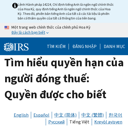
Skip
Lệnh Hành pháp 14224, Chỉ định tiếng Anh là ngôn ngữ chính thức
của Hoa Kỳ, quy định tiếng Anh là ngôn ngữ chính thức của Hoa
to
Kỳ. Theo đó, phiên bản tiếng Anh của tất cả các tài liệu là phiên
main
bản có thẩm quyền của tất cả thông tin của liên bang.
content
Một trang web chính thức của chính phủ Hoa Kỳ
Đây là cách bạn biết
TÌM KIẾM
ĐĂNG NHẬP
DANH MỤC
Tìm hiểu quyền hạn của
người đóng thuế:
Quyền được cho biết
English
Español
中文 (简体)
中文 (繁體)
한국어
Русский
Tiếng Việt
Kreyòl ayisyen