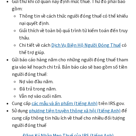
Gửi thư khi cơ quan này định mức thuế. Thư đó phải bao
gồm:
Thông tin về cách thức người đóng thuế có thể khiếu
nại quyết định.
Giải thích về toàn bộ quá trình từ kiểm toán đến truy
thâu.
Chi tiết về cách
Dịch Vụ Biện Hộ Người Đóng Thuế
có
thể trợ giúp.
Gửi báo cáo hàng năm cho những người đóng thuế tham
gia vào kế hoạch chi trả. Bản báo cáo sẽ bao gồm số tiền
người đóng thuế:
Nợ vào đầu năm.
Đã trả trong năm.
Vẫn nợ vào cuối năm.
Cung cấp
các mẫu và ấn phẩm (tiếng Anh)
trên
IRS.gov
.
Sử dụng
phương tiện truyền thông xã hội (tiếng Anh)
để
cung cấp thông tin hữu ích về thuế cho nhiều đối tượng
người đóng thuế
Đăng Ký Nhận Mẹo Thuế của
IRS
(tiếng Anh)