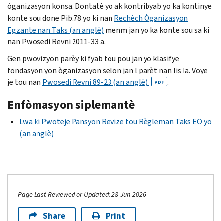
òganizasyon konsa. Dontatè yo ak kontribyab yo ka kontinye
konte sou done Pib.78 yo ki nan
Rechèch Òganizasyon
Egzante nan Taks (an anglè)
menm jan yo ka konte sou sa ki
nan Pwosedi Revni 2011-33 a.
Gen pwovizyon parèy ki fyab tou pou jan yo klasifye
fondasyon yon òganizasyon selon jan l parèt nan lis la. Voye
je tou nan
Pwosedi Revni 89-23 (an anglè)
.
PDF
Enfòmasyon siplemantè
Lwa ki Pwoteje Pansyon Revize tou Règleman Taks
EO
yo
(an anglè)
Page Last Reviewed or Updated: 28-Jun-2026
Share
Print