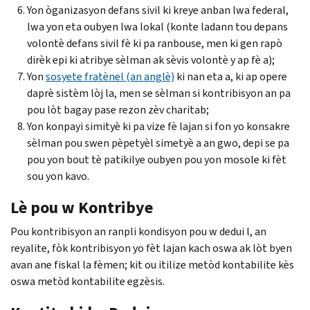
Yon òganizasyon defans sivil ki kreye anban lwa federal,
lwa yon eta oubyen lwa lokal (konte ladann tou depans
volontè defans sivil fè ki pa ranbouse, men ki gen rapò
dirèk epi ki atribye sèlman ak sèvis volontè y ap fè a);
Yon
sosyete fratènel (an anglè)
ki nan eta a, ki ap opere
daprè sistèm lòj la, men se sèlman si kontribisyon an pa
pou lòt bagay pase rezon zèv charitab;
Yon konpayi simityè ki pa vize fè lajan si fon yo konsakre
sèlman pou swen pèpetyèl simetyè a an gwo, depi se pa
pou yon bout tè patikilye oubyen pou yon mosole ki fèt
sou yon kavo.
Lè pou w Kontribye
Pou kontribisyon an ranpli kondisyon pou w dedui l, an
reyalite, fòk kontribisyon yo fèt lajan kach oswa ak lòt byen
avan ane fiskal la fèmen; kit ou itilize metòd kontabilite kès
oswa metòd kontabilite egzèsis.