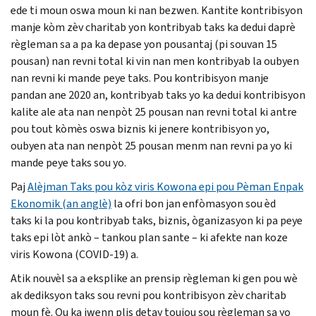
ede ti moun oswa moun ki nan bezwen. Kantite kontribisyon
manje kòm zèv charitab yon kontribyab taks ka dedui daprè
règleman sa a pa ka depase yon pousantaj (pi souvan 15
pousan) nan revni total ki vin nan men kontribyab la oubyen
nan revni ki mande peye taks. Pou kontribisyon manje
pandan ane 2020 an, kontribyab taks yo ka dedui kontribisyon
kalite ale ata nan nenpòt 25 pousan nan revni total ki antre
pou tout kòmès oswa biznis ki jenere kontribisyon yo,
oubyen ata nan nenpòt 25 pousan menm nan revni pa yo ki
mande peye taks sou yo.
Paj
Alèjman Taks pou kòz viris Kowona epi pou Pèman Enpak
Ekonomik (an anglè)
la ofri bon jan enfòmasyon sou èd
taks ki la pou kontribyab taks, biznis, òganizasyon ki pa peye
taks epi lòt ankò – tankou plan sante – ki afekte nan koze
viris Kowona (
COVID
-19) a.
Atik nouvèl sa a eksplike an prensip règleman ki gen pou wè
ak dediksyon taks sou revni pou kontribisyon zèv charitab
moun fè. Ou ka jwenn plis detay toujou sou règleman sa yo