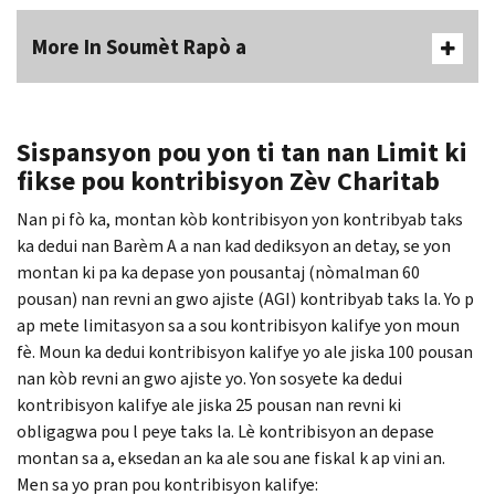
More In Soumèt Rapò a
Sispansyon pou yon ti tan nan Limit ki
fikse pou kontribisyon Zèv Charitab
Nan pi fò ka, montan kòb kontribisyon yon kontribyab taks
ka dedui nan Barèm A a nan kad dediksyon an detay, se yon
montan ki pa ka depase yon pousantaj (nòmalman 60
pousan) nan revni an gwo ajiste (
AGI
) kontribyab taks la. Yo p
ap mete limitasyon sa a sou kontribisyon kalifye yon moun
fè. Moun ka dedui kontribisyon kalifye yo ale jiska 100 pousan
nan kòb revni an gwo ajiste yo. Yon sosyete ka dedui
kontribisyon kalifye ale jiska 25 pousan nan revni ki
obligagwa pou l peye taks la. Lè kontribisyon an depase
montan sa a, eksedan an ka ale sou ane fiskal k ap vini an.
Men sa yo pran pou kontribisyon kalifye: