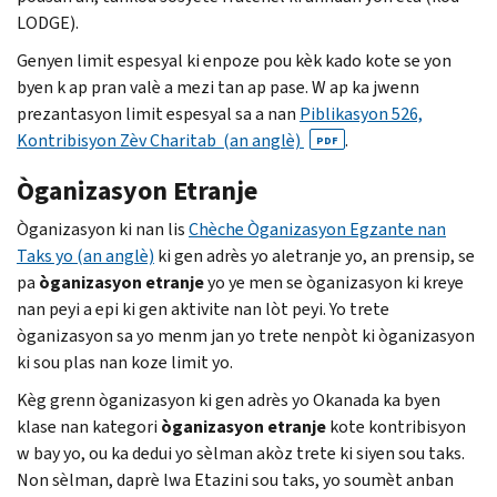
LODGE
).
Genyen limit espesyal ki enpoze pou kèk kado kote se yon
byen k ap pran valè a mezi tan ap pase. W ap ka jwenn
prezantasyon limit espesyal sa a nan
Piblikasyon 526,
Kontribisyon Zèv Charitab (an anglè)
.
PDF
Òganizasyon Etranje
Òganizasyon ki nan lis
Chèche Òganizasyon Egzante nan
Taks yo (an anglè)
ki gen adrès yo aletranje yo, an prensip, se
pa
òganizasyon etranje
yo ye men se òganizasyon ki kreye
nan peyi a epi ki gen aktivite nan lòt peyi. Yo trete
òganizasyon sa yo menm jan yo trete nenpòt ki òganizasyon
ki sou plas nan koze limit yo.
Kèg grenn òganizasyon ki gen adrès yo Okanada ka byen
klase nan kategori
òganizasyon etranje
kote kontribisyon
w bay yo, ou ka dedui yo sèlman akòz trete ki siyen sou taks.
Non sèlman, daprè lwa Etazini sou taks, yo soumèt anban