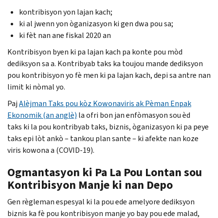
kontribisyon yon lajan kach;
ki al jwenn yon òganizasyon ki gen dwa pou sa;
ki fèt nan ane fiskal 2020 an
Kontribisyon byen ki pa lajan kach pa konte pou mòd
dediksyon sa a. Kontribyab taks ka toujou mande dediksyon
pou kontribisyon yo fè men ki pa lajan kach, depi sa antre nan
limit ki nòmal yo.
Paj
Alèjman Taks pou kòz Kowonaviris ak Pèman Enpak
Ekonomik (an anglè)
la ofri bon jan enfòmasyon sou èd
taks ki la pou kontribyab taks, biznis, òganizasyon ki pa peye
taks epi lòt ankò – tankou plan sante – ki afekte nan koze
viris kowona a (
COVID
-19).
Ogmantasyon ki Pa La Pou Lontan sou
Kontribisyon Manje ki nan Depo
Gen règleman espesyal ki la pou ede amelyore dediksyon
biznis ka fè pou kontribisyon manje yo bay pou ede malad,