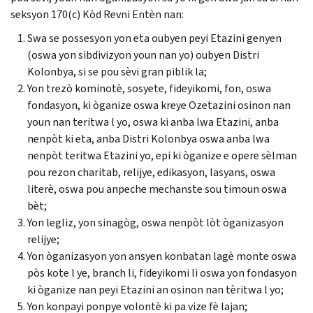
seksyon 170(
c
) Kòd Revni Entèn nan:
Swa se possesyon yon eta oubyen peyi Etazini genyen
(oswa yon sibdivizyon youn nan yo) oubyen Distri
Kolonbya, si se pou sèvi gran piblik la;
Yon trezò kominotè, sosyete, fideyikomi, fon, oswa
fondasyon, ki òganize oswa kreye Ozetazini osinon nan
youn nan teritwa l yo, oswa ki anba lwa Etazini, anba
nenpòt ki eta, anba Distri Kolonbya oswa anba lwa
nenpòt teritwa Etazini yo, epi ki òganize e opere sèlman
pou rezon charitab, relijye, edikasyon, lasyans, oswa
literè, oswa pou anpeche mechanste sou timoun oswa
bèt;
Yon legliz, yon sinagòg, oswa nenpòt lòt òganizasyon
relijye;
Yon òganizasyon yon ansyen konbatan lagè monte oswa
pòs kote l ye, branch li, fideyikomi li oswa yon fondasyon
ki òganize nan peyi Etazini an osinon nan tèritwa l yo;
Yon konpayi ponpye volontè ki pa vize fè lajan;