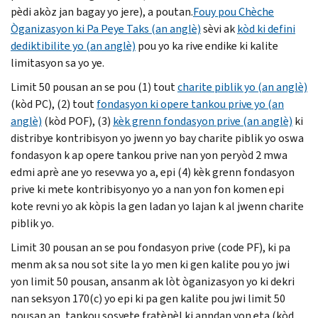
pèdi akòz jan bagay yo jere), a poutan.
Fouy pou Chèche
Òganizasyon ki Pa Peye Taks (an anglè)
sèvi ak
kòd ki defini
dediktibilite yo (an anglè)
pou yo ka rive endike ki kalite
limitasyon sa yo ye.
Limit 50 pousan an se pou (1) tout
charite piblik yo (an anglè)
(kòd
PC
), (2) tout
fondasyon ki opere tankou prive yo (an
anglè)
(kòd
POF
), (3)
kèk grenn fondasyon prive (an anglè)
ki
distribye kontribisyon yo jwenn yo bay charite piblik yo oswa
fondasyon k ap opere tankou prive nan yon peryòd 2 mwa
edmi aprè ane yo resevwa yo a, epi (4) kèk grenn fondasyon
prive ki mete kontribisyonyo yo a nan yon fon komen epi
kote revni yo ak kòpis la gen ladan yo lajan k al jwenn charite
piblik yo.
Limit 30 pousan an se pou fondasyon prive (code
PF
), ki pa
menm ak sa nou sot site la yo men ki gen kalite pou yo jwi
yon limit 50 pousan, ansanm ak lòt òganizasyon yo ki dekri
nan seksyon 170(
c
) yo epi ki pa gen kalite pou jwi limit 50
pousan an, tankou sosyete fratènèl ki anndan yon eta (kòd