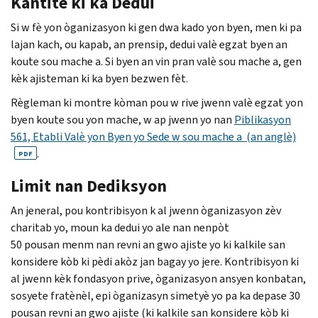
Kantite ki ka Dedui
Si w fè yon òganizasyon ki gen dwa kado yon byen, men ki pa
lajan kach, ou kapab, an prensip, dedui valè egzat byen an
koute sou mache a. Si byen an vin pran valè sou mache a, gen
kèk ajisteman ki ka byen bezwen fèt.
Règleman ki montre kòman pou w rive jwenn valè egzat yon
byen koute sou yon mache, w ap jwenn yo nan
Piblikasyon
561, Etabli Valè yon Byen yo Sede w sou mache a (an anglè)
.
PDF
Limit nan Dediksyon
An jeneral, pou kontribisyon k al jwenn òganizasyon zèv
charitab yo, moun ka dedui yo ale nan nenpòt
50 pousan menm nan revni an gwo ajiste yo ki kalkile san
konsidere kòb ki pèdi akòz jan bagay yo jere. Kontribisyon ki
al jwenn kèk fondasyon prive, òganizasyon ansyen konbatan,
sosyete fratènèl, epi òganizasyn simetyè yo pa ka depase 30
pousan revni an gwo ajiste (ki kalkile san konsidere kòb ki