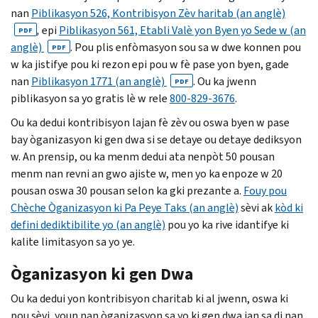
nan
Piblikasyon 526, Kontribisyon Zèv haritab (an anglè)
,
epi
Piblikasyon 561, Etabli Valè yon Byen yo Sede w (an
PDF
anglè)
. Pou plis enfòmasyon sou sa w dwe konnen pou
PDF
w ka jistifye pou ki rezon epi pou w fè pase yon byen, gade
nan
Piblikasyon 1771 (an anglè)
. Ou ka jwenn
PDF
piblikasyon sa yo gratis lè w rele
800-829-3676
.
Ou ka dedui kontribisyon lajan fè zèv ou oswa byen w pase
bay òganizasyon ki gen dwa si se detaye ou detaye dediksyon
w. An prensip, ou ka menm dedui ata nenpòt 50 pousan
menm nan revni an gwo ajiste w, men yo ka enpoze w 20
pousan oswa 30 pousan selon ka gki prezante a.
Fouy pou
Chèche Òganizasyon ki Pa Peye Taks (an anglè)
sèvi ak
kòd ki
defini dediktibilite yo (an anglè)
pou yo ka rive idantifye ki
kalite limitasyon sa yo ye.
Òganizasyon ki gen Dwa
Ou ka dedui yon kontribisyon charitab ki al jwenn, oswa ki
pou sèvi, youn nan òganizasyon sa yo ki gen dwa jan sa di nan