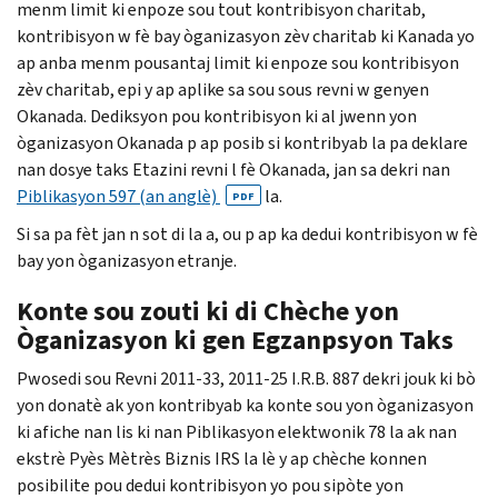
menm limit ki enpoze sou tout kontribisyon charitab,
kontribisyon w fè bay òganizasyon zèv charitab ki Kanada yo
ap anba menm pousantaj limit ki enpoze sou kontribisyon
zèv charitab, epi y ap aplike sa sou sous revni w genyen
Okanada. Dediksyon pou kontribisyon ki al jwenn yon
òganizasyon Okanada p ap posib si kontribyab la pa deklare
nan dosye taks Etazini revni l fè Okanada, jan sa dekri nan
Piblikasyon 597 (an anglè)
la.
PDF
Si sa pa fèt jan n sot di la a, ou p ap ka dedui kontribisyon w fè
bay yon òganizasyon etranje.
Konte sou zouti ki di Chèche yon
Òganizasyon ki gen Egzanpsyon Taks
Pwosedi sou Revni 2011-33, 2011-25
I.R.B
. 887 dekri jouk ki bò
yon donatè ak yon kontribyab ka konte sou yon òganizasyon
ki afiche nan lis ki nan Piblikasyon elektwonik 78 la ak nan
ekstrè Pyès Mètrès Biznis
IRS
la lè y ap chèche konnen
posibilite pou dedui kontribisyon yo pou sipòte yon