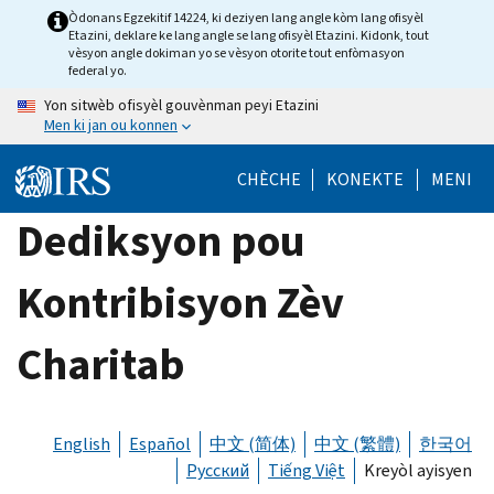
Skip
Òdonans Egzekitif 14224, ki deziyen lang angle kòm lang ofisyèl
Etazini, deklare ke lang angle se lang ofisyèl Etazini. Kidonk, tout
to
vèsyon angle dokiman yo se vèsyon otorite tout enfòmasyon
main
federal yo.
content
Yon sitwèb ofisyèl gouvènman peyi Etazini
Men ki jan ou konnen
CHÈCHE
KONEKTE
MENI
Dediksyon pou
Kontribisyon Zèv
Charitab
English
Español
中文 (简体)
中文 (繁體)
한국어
Русский
Tiếng Việt
Kreyòl ayisyen