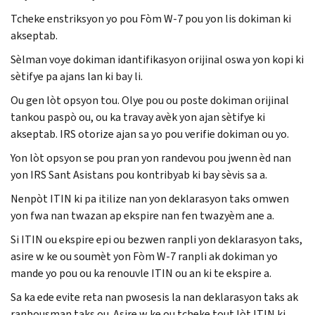
Tcheke enstriksyon yo pou Fòm W-7 pou yon lis dokiman ki
akseptab.
Sèlman voye dokiman idantifikasyon orijinal oswa yon kopi ki
sètifye pa ajans lan ki bay li.
Ou gen lòt opsyon tou. Olye pou ou poste dokiman orijinal
tankou paspò ou, ou ka travay avèk yon ajan sètifye ki
akseptab. IRS otorize ajan sa yo pou verifie dokiman ou yo.
Yon lòt opsyon se pou pran yon randevou pou jwenn èd nan
yon IRS Sant Asistans pou kontribyab ki bay sèvis sa a.
Nenpòt ITIN ki pa itilize nan yon deklarasyon taks omwen
yon fwa nan twazan ap ekspire nan fen twazyèm ane a.
Si ITIN ou ekspire epi ou bezwen ranpli yon deklarasyon taks,
asire w ke ou soumèt yon Fòm W-7 ranpli ak dokiman yo
mande yo pou ou ka renouvle ITIN ou an ki te ekspire a.
Sa ka ede evite reta nan pwosesis la nan deklarasyon taks ak
ranbousman taks ou. Asire w ke ou tcheke tout lòt ITIN ki