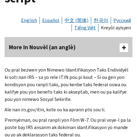
English
Español
中文 (简体)
한국어
Русский
Tiếng Việt
Kreyòl ayisyen
More In Nouvèl (an anglè)
Ou pral bezwen yon Nimewo Idantifikasyon Taks Endividyèl
ki soti nan IRS – sa yo rele ITIN pou pi kout – Si ou gen yon
kondisyon pou ranpli taks, pou kenbe taks federal oswa ou
kalifye pou yon benefis taks ki akseptab, men ou pa kalifye
pou yon nimewo Sosyal Sekirite.
Ale nan irs.gov/itin, kote ou ka aprann plis sou li.
Premyèman, ou pral ranpli yon Fòm W-7. Ou pral voye-l pa la
poste bay IRS ansanm ak dokiman idantifikasyon yo mande
ou yo ak deklarasyon taks federal ou.