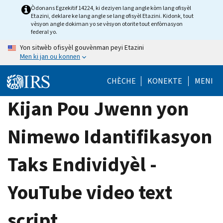
Skip
Òdonans Egzekitif 14224, ki deziyen lang angle kòm lang ofisyèl
Etazini, deklare ke lang angle se lang ofisyèl Etazini. Kidonk, tout
to
vèsyon angle dokiman yo se vèsyon otorite tout enfòmasyon
main
federal yo.
content
Yon sitwèb ofisyèl gouvènman peyi Etazini
Men ki jan ou konnen
CHÈCHE
KONEKTE
MENI
Kijan Pou Jwenn yon
Nimewo Idantifikasyon
Taks Endividyèl -
YouTube video text
script