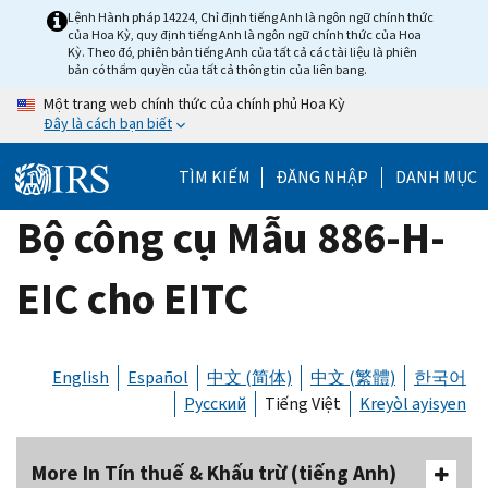
Skip
Lệnh Hành pháp 14224, Chỉ định tiếng Anh là ngôn ngữ chính thức
của Hoa Kỳ, quy định tiếng Anh là ngôn ngữ chính thức của Hoa
to
Kỳ. Theo đó, phiên bản tiếng Anh của tất cả các tài liệu là phiên
main
bản có thẩm quyền của tất cả thông tin của liên bang.
content
Một trang web chính thức của chính phủ Hoa Kỳ
Đây là cách bạn biết
TÌM KIẾM
ĐĂNG NHẬP
DANH MỤC
Bộ công cụ Mẫu 886-H-
EIC cho EITC
English
Español
中文 (简体)
中文 (繁體)
한국어
Русский
Tiếng Việt
Kreyòl ayisyen
More In Tín thuế & Khấu trừ (tiếng Anh)