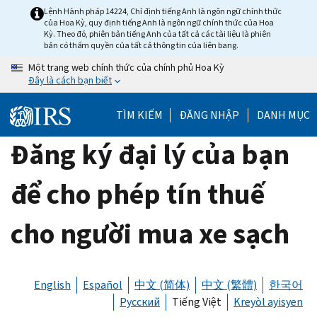
Skip
Lệnh Hành pháp 14224, Chỉ định tiếng Anh là ngôn ngữ chính thức
của Hoa Kỳ, quy định tiếng Anh là ngôn ngữ chính thức của Hoa
to
Kỳ. Theo đó, phiên bản tiếng Anh của tất cả các tài liệu là phiên
main
bản có thẩm quyền của tất cả thông tin của liên bang.
content
Một trang web chính thức của chính phủ Hoa Kỳ
Đây là cách bạn biết
TÌM KIẾM
ĐĂNG NHẬP
DANH MỤC
Đăng ký đại lý của bạn
để cho phép tín thuế
cho người mua xe sạch
English
Español
中文 (简体)
中文 (繁體)
한국어
Русский
Tiếng Việt
Kreyòl ayisyen