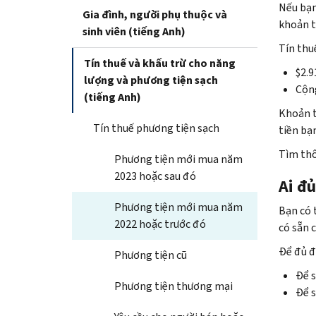
Nếu bạn
Gia đình, người phụ thuộc và
khoản t
sinh viên (tiếng Anh)
Tín thu
Tín thuế và khấu trừ cho năng
$2.9
lượng và phương tiện sạch
Cộng
(tiếng Anh)
Khoản t
Tín thuế phương tiện sạch
tiền bạ
Tìm thô
Phương tiện mới mua năm
2023 hoặc sau đó
Ai đủ
Phương tiện mới mua năm
Bạn có 
2022 hoặc trước đó
có sẵn 
Để đủ đ
Phương tiện cũ
Để s
Phương tiện thương mại
Để s