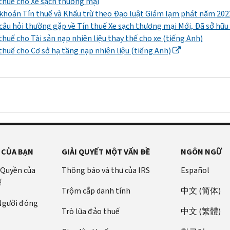
thuế cho Xe sạch thương mại
khoản Tín thuế và Khấu trừ theo Đạo luật Giảm lạm phát năm 202
câu hỏi thường gặp về Tín thuế Xe sạch thương mại Mới, Đã sở hữu 
thuế cho Tài sản nạp nhiên liệu thay thế cho xe (tiếng Anh)
thuế cho Cơ sở hạ tầng nạp nhiên liệu (tiếng Anh)
 CỦA BẠN
GIẢI QUYẾT MỘT VẤN ĐỀ
NGÔN NGỮ
 Quyền của
Thông báo và thư của IRS
Español
ế
Trộm cắp danh tính
中文 (简体)
 Người đóng
Trò lừa đảo thuế
中文 (繁體)