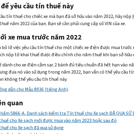
 để yêu cầu tín thuế này
cầu tín thuế cho chiếc xe mà bạn đã sở hữu vào năm 2022, hãy nộp
 thuế năm 2022 của bạn. Bạn sẽ cần phải cung cấp số VIN của xe.
với xe mua trước năm 2022
 bỏ lỡ việc yêu cầu tín thuế cho một chiếc xe điện được mua trước
ch nộp tờ khai thuế được điều chỉnh cho năm thuế khi bạn sở hữu c
ế dành cho xe điện cắm sạc 2 bánh đủ tiêu chuẩn đã hết hạn vào 
ưng đưa nó vào sử dụng trong năm 2022, bạn vẫn có thể yêu cầu t
ạn không thể yêu cầu tín thuế này.
ớng dẫn cho Mẫu 8936 (tiếng Anh)
.
iên quan
hẩm 5866-A, Danh sách kiểm tra Tín thuế cho Xe sạch ĐÃ QUA SỬ
thuế cho Xe sạch mới được mua vào năm 2023 hoặc sau đó
thuế cho Xe sạch đã qua sử dụng