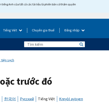
tiếng Anh của tất cả các tài liệu là phiên bản có thẩm quyền
Tiếng Việt
Chuyên gia thuế
Đăng nhập
 tiện sạch
oặc trước đó
한국어
Русский
Tiếng Việt
Kreyòl ayisyen