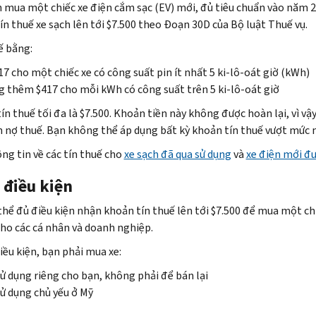
 mua một chiếc xe điện cắm sạc (EV) mới, đủ tiêu chuẩn vào năm 2
ín thuế xe sạch lên tới $7.500 theo Đoạn 30D của Bộ luật Thuế vụ.
ế bằng:
17 cho một chiếc xe có công suất pin ít nhất 5 ki-lô-oát giờ (kWh)
 thêm $417 cho mỗi kWh có công suất trên 5 ki-lô-oát giờ
ín thuế tối đa là $7.500. Khoản tiền này không được hoàn lại, vì vậ
n nợ thuế. Bạn không thể áp dụng bất kỳ khoản tín thuế vượt mức 
ng tin về các tín thuế cho
xe sạch đã qua sử dụng
và
xe điện mới đ
 điều kiện
thể đủ điều kiện nhận khoản tín thuế lên tới $7.500 để mua một chi
cho các cá nhân và doanh nghiệp.
iều kiện, bạn phải mua xe:
ử dụng riêng cho bạn, không phải để bán lại
ử dụng chủ yếu ở Mỹ