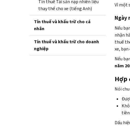
Tín thuế Tài sản nạp nhiên liệu
Vì một s
thay thế cho xe (tiếng Anh)
Ngày 
Tín thuế và khấu trừ cho cá
Nếu bạn
nhân
nhận hà
Tín thuế và khấu trừ cho doanh
thuế th
nghiệp
xe, bạn
Nếu bạn
năm 20
Hợp 
Nói chu
Được
Khôn
tiền
Dấu hiệ