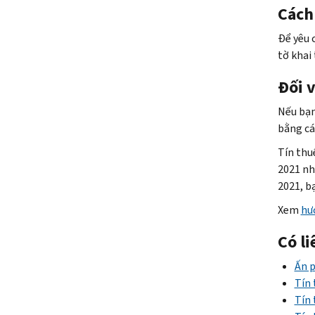
Cách
Để yêu 
tờ khai
Đối 
Nếu bạn
bằng cá
Tín thu
2021 nh
2021, b
Xem
hư
Có l
Ấn p
Tín 
Tín 