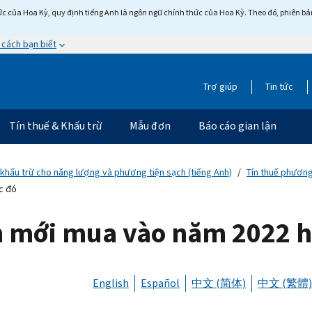
c của Hoa Kỳ, quy định tiếng Anh là ngôn ngữ chính thức của Hoa Kỳ. Theo đó, phiên bản 
 cách bạn biết
Trợ giúp
Tin tức
Tín thuế & Khấu trừ
Mẫu đơn
Báo cáo gian lận
 khấu trừ cho năng lượng và phương tiện sạch (tiếng Anh)
Tín thuế phương
c đó
ện mới mua vào năm 2022 h
English
Español
中文 (简体)
中文 (繁體)