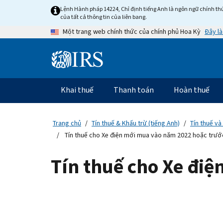
Skip
Lệnh Hành pháp 14224, Chỉ định tiếng Anh là ngôn ngữ chính thứ
to
của tất cả thông tin của liên bang.
main
Đây là
Một trang web chính thức của chính phủ Hoa Kỳ
content
Information
Menu
Khai thuế
Thanh toán
Hoàn thuế
Điều
hướng
chính
Trang chủ
Tín thuế & Khấu trừ (tiếng Anh)
Tín thuế và
Tín thuế cho Xe điện mới mua vào năm 2022 hoặc trướ
Tín thuế cho Xe đi