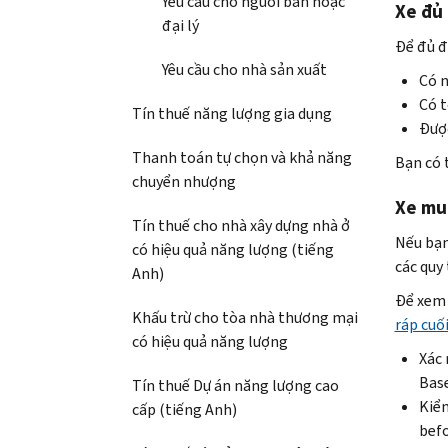
Yêu cầu cho người bán hoặc
Xe đủ
đại lý
Để đủ đi
Yêu cầu cho nhà sản xuất
Có n
Có t
Tín thuế năng lượng gia dụng
Được
Thanh toán tự chọn và khả năng
Bạn có 
chuyển nhượng
Xe mua
Tín thuế cho nhà xây dựng nhà ở
Nếu bạn
có hiệu quả năng lượng (tiếng
các quy
Anh)
Để xem 
Khấu trừ cho tòa nhà thương mại
ráp cuố
có hiệu quả năng lượng
Xác 
Bas
Tín thuế Dự án năng lượng cao
Kiểm
cấp (tiếng Anh)
befo