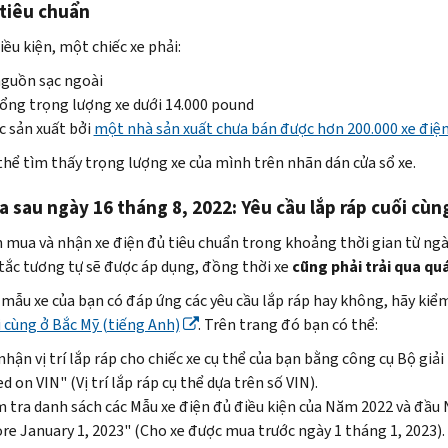
 tiêu chuẩn
ều kiện, một chiếc xe phải:
guồn sạc ngoài
ổng trọng lượng xe dưới 14.000 pound
 sản xuất bởi
một nhà sản xuất chưa bán được hơn 200.000 xe điện
thể tìm thấy trọng lượng xe của mình trên nhãn dán cửa sổ xe.
 sau ngày 16 tháng 8, 2022: Yêu cầu lắp ráp cuối cùn
 mua và nhận xe điện đủ tiêu chuẩn trong khoảng thời gian từ ngày
 tắc tương tự sẽ được áp dụng, đồng thời xe
cũng phải trải qua quá
mẫu xe của bạn có đáp ứng các yêu cầu lắp ráp hay không, hãy kiể
i cùng ở Bắc Mỹ (tiếng Anh)
. Trên trang đó bạn có thể:
nhận vị trí lắp ráp cho chiếc xe cụ thể của bạn bằng công cụ Bộ giả
ed on
VIN" (Vị trí lắp ráp cụ thể dựa trên số VIN).
 tra danh sách các Mẫu xe điện đủ điều kiện của Năm 2022 và đầu
re January
1, 2023" (Cho xe được mua trước ngày 1 tháng 1, 2023).