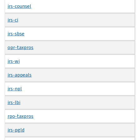
irs-counsel
irs-ci
irs-sbse
opr-taxpros
irs-wi
irs-appeals
irs-npl
irs-lbi
rpo-taxpros
irs-pgld