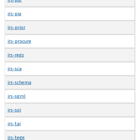
irs-pia
irs-prior
irs-procure
irs-regs
irs-sca
irs-schema
irs-sgml
irs-soi
irs-tai
irs-tege