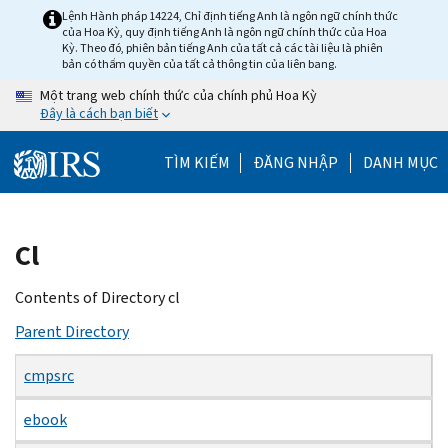
Skip
Lệnh Hành pháp 14224, Chỉ định tiếng Anh là ngôn ngữ chính thức
của Hoa Kỳ, quy định tiếng Anh là ngôn ngữ chính thức của Hoa
to
Kỳ. Theo đó, phiên bản tiếng Anh của tất cả các tài liệu là phiên
main
bản có thẩm quyền của tất cả thông tin của liên bang.
content
Một trang web chính thức của chính phủ Hoa Kỳ
Đây là cách bạn biết
TÌM KIẾM
ĐĂNG NHẬP
DANH MỤC
Beginning
Cl
of
main
Contents of Directory cl
content
Parent Directory
cmpsrc
ebook