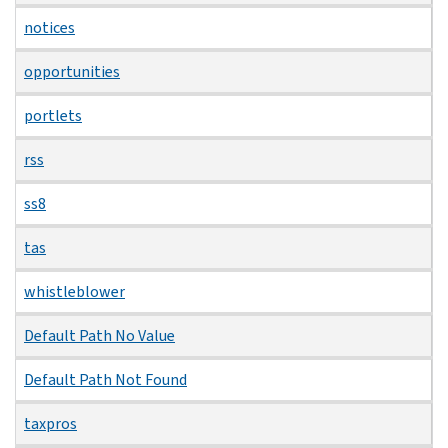
notices
opportunities
portlets
rss
ss8
tas
whistleblower
Default Path No Value
Default Path Not Found
taxpros