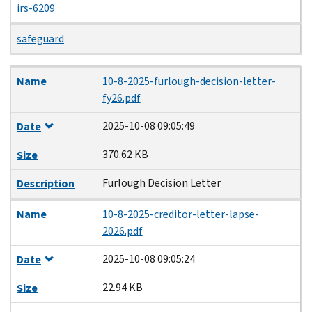
irs-6209
safeguard
Name
Date
Size
Description
Name
10-8-2025-furlough-decision-letter-
fy26.pdf
2025-10-08 09:05:49
Date
370.62 KB
Size
Furlough Decision Letter
Description
Name
10-8-2025-creditor-letter-lapse-
2026.pdf
2025-10-08 09:05:24
Date
22.94 KB
Size