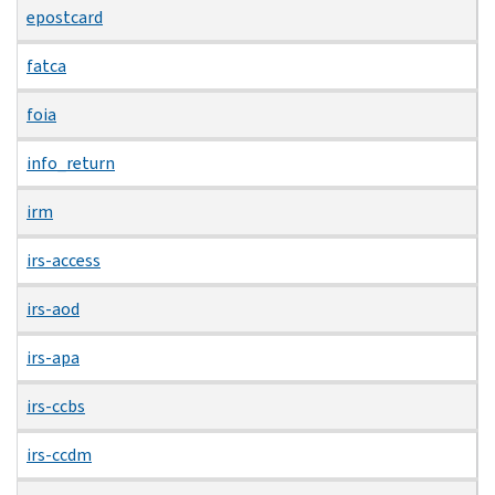
epostcard
fatca
foia
info_return
irm
irs-access
irs-aod
irs-apa
irs-ccbs
irs-ccdm