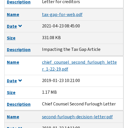
Letter for creditors
Description
Name
tax-gap-for-web.pdf
2021-04-23 08:45:00
Date
331.08 KB
Size
Impacting the Tax Gap Article
Description
Name
chief_counsel_second_furlough_lette
r_1-22-19.pdf
2019-01-23 10:21:00
Date
1.17 MB
Size
Chief Counsel Second Furlough Letter
Description
Name
second-furlough-decision-letter.pdf