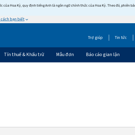
c của Hoa Kỳ, quy định tiếng Anh là ngôn ngữ chính thức của Hoa Kỳ. Theo đó, phiên bản 
 cách bạn biết
Trợ giúp
Tin tức
Tín thuế & Khấu trừ
Mẫu đơn
Báo cáo gian lận