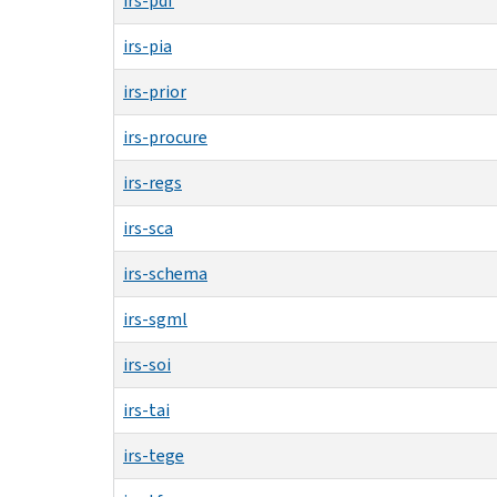
irs-pdf
irs-pia
irs-prior
irs-procure
irs-regs
irs-sca
irs-schema
irs-sgml
irs-soi
irs-tai
irs-tege