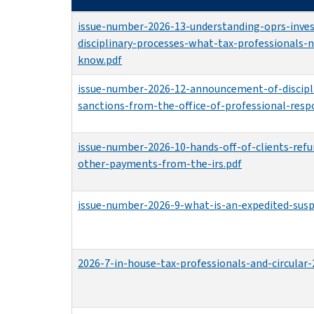
issue-number-2026-13-understanding-oprs-inves
disciplinary-processes-what-tax-professionals-
know.pdf
issue-number-2026-12-announcement-of-discipl
sanctions-from-the-office-of-professional-respo
issue-number-2026-10-hands-off-of-clients-ref
other-payments-from-the-irs.pdf
issue-number-2026-9-what-is-an-expedited-susp
2026-7-in-house-tax-professionals-and-circular-