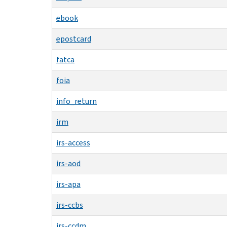
ebook
epostcard
fatca
foia
info_return
irm
irs-access
irs-aod
irs-apa
irs-ccbs
irs-ccdm