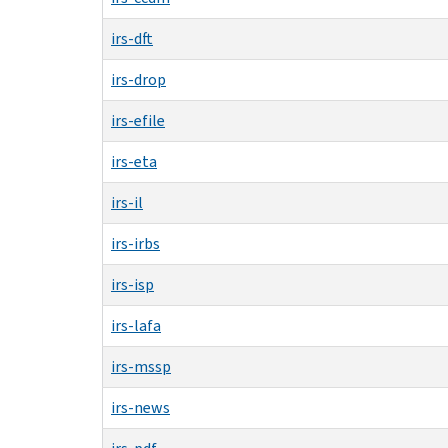
irs-dft
irs-drop
irs-efile
irs-eta
irs-il
irs-irbs
irs-isp
irs-lafa
irs-mssp
irs-news