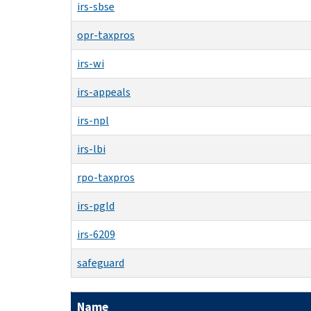
irs-sbse
opr-taxpros
irs-wi
irs-appeals
irs-npl
irs-lbi
rpo-taxpros
irs-pgld
irs-6209
safeguard
Name