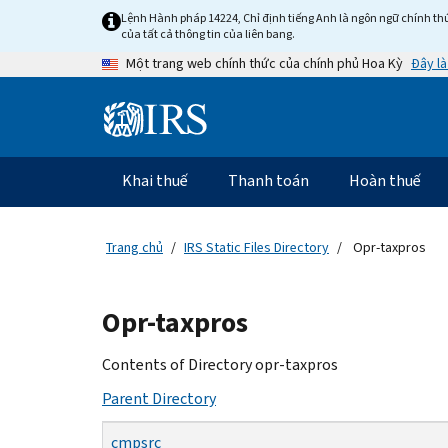
Skip
Lệnh Hành pháp 14224, Chỉ định tiếng Anh là ngôn ngữ chính thứ
to
của tất cả thông tin của liên bang.
main
Đây là
Một trang web chính thức của chính phủ Hoa Kỳ
content
Information
Menu
Khai thuế
Thanh toán
Hoàn thuế
Điều
hướng
chính
Trang chủ
IRS Static Files Directory
Opr-taxpros
Beginning
Opr-taxpros
of
main
Contents of Directory opr-taxpros
content
Parent Directory
cmpsrc