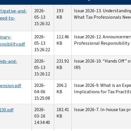
2026-
193
Issue 2026-13. Understanding
tigative-and-
05-13
KB
What Tax Professionals Nee
need-to-
15:26:32
2026-
112.46
Issue 2026-12. Announcement
inary-
05-13
KB
Professional Responsibility
nsibility.pdf
15:26:22
2026-
231.92
Issue 2026-10. “Hands Off” 
unds-and-
05-13
KB
IRS
15:26:12
2026-
206.2
Issue 2026-9. What is an Exp
ension.pdf
04-06
KB
Implications for Tax Practit
15:25:08
2026-
182.41
Issue 2026-7. In-house tax p
230.pdf
03-16
KB
14:34:40