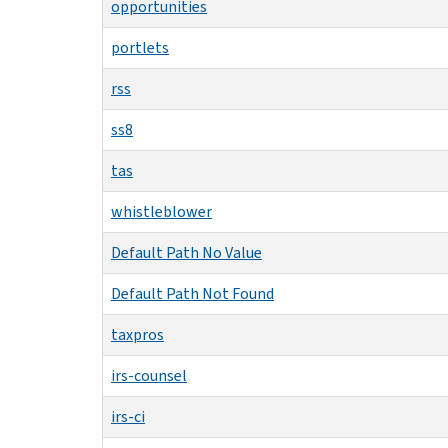
opportunities
portlets
rss
ss8
tas
whistleblower
Default Path No Value
Default Path Not Found
taxpros
irs-counsel
irs-ci