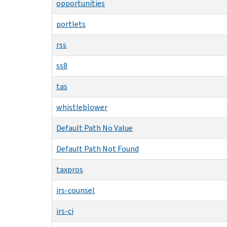
opportunities
portlets
rss
ss8
tas
whistleblower
Default Path No Value
Default Path Not Found
taxpros
irs-counsel
irs-ci