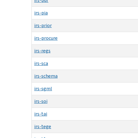
irs-pdf
irs-pia
irs-prior
irs-procure
irs-regs
irs-sca
irs-schema
irs-sgml
irs-soi
irs-tai
irs-tege