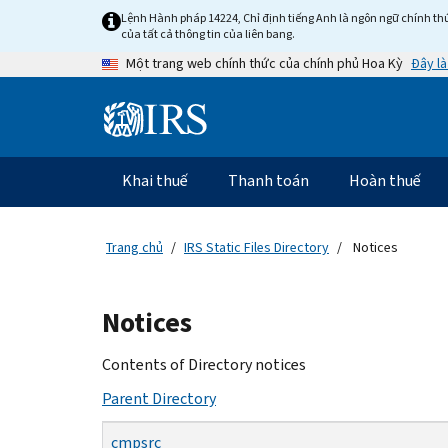
Skip
Lệnh Hành pháp 14224, Chỉ định tiếng Anh là ngôn ngữ chính thứ
to
của tất cả thông tin của liên bang.
main
Đây là
Một trang web chính thức của chính phủ Hoa Kỳ
content
Information
Menu
Khai thuế
Thanh toán
Hoàn thuế
Điều
hướng
chính
Trang chủ
IRS Static Files Directory
Notices
Beginning
Notices
of
main
Contents of Directory notices
content
Parent Directory
cmpsrc