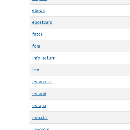
ebook
epostcard
fatca
foia
info_return
irm
irs-access
irs-aod
irs-apa
irs-ccbs
irs-ccdm