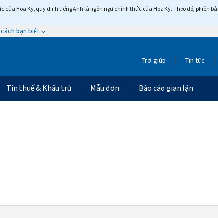
c của Hoa Kỳ, quy định tiếng Anh là ngôn ngữ chính thức của Hoa Kỳ. Theo đó, phiên bản 
 cách bạn biết
Trợ giúp
Tin tức
Tín thuế & Khấu trừ
Mẫu đơn
Báo cáo gian lận