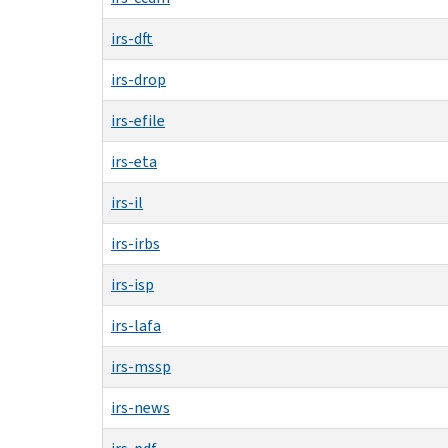
irs-dft
irs-drop
irs-efile
irs-eta
irs-il
irs-irbs
irs-isp
irs-lafa
irs-mssp
irs-news