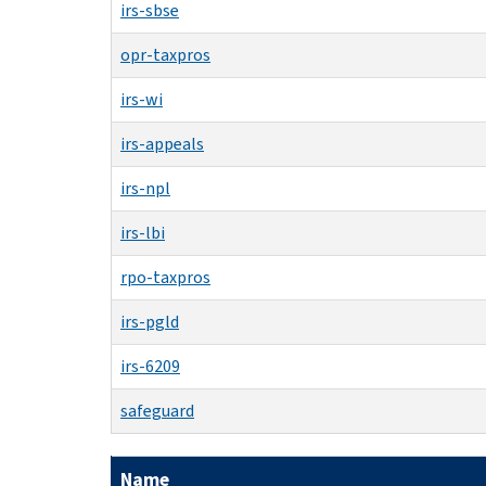
irs-sbse
opr-taxpros
irs-wi
irs-appeals
irs-npl
irs-lbi
rpo-taxpros
irs-pgld
irs-6209
safeguard
Name