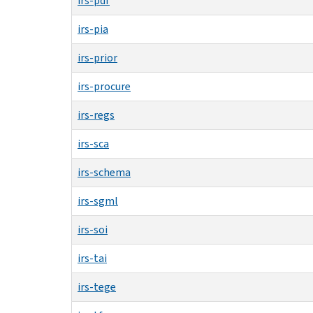
irs-pdf
irs-pia
irs-prior
irs-procure
irs-regs
irs-sca
irs-schema
irs-sgml
irs-soi
irs-tai
irs-tege