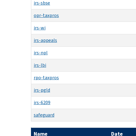
irs-sbse
opr-taxpros
irs-wi
irs-appeals
irs-npl
irs-lbi
rpo-taxpros
irs-pgld
irs-6209
safeguard
Name
Date