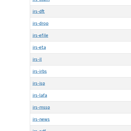
irs-dft
irs-drop
irs-efile
irs-eta
irs-il
irs-irbs
irs-isp
irs-lafa
irs-mssp
irs-news