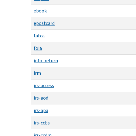
ebook
epostcard
fatca
foia
info_return
irm
irs-access
irs-aod
irs-apa
irs-ccbs
irs-ccdm