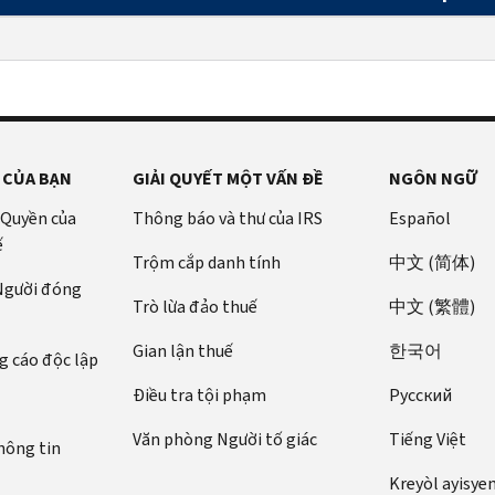
 CỦA BẠN
GIẢI QUYẾT MỘT VẤN ĐỀ
NGÔN NGỮ
 Quyền của
Thông báo và thư của IRS
Español
ế
Trộm cắp danh tính
中文 (简体)
 Người đóng
Trò lừa đảo thuế
中文 (繁體)
Gian lận thuế
한국어
 cáo độc lập
Điều tra tội phạm
Pусский
Văn phòng Người tố giác
Tiếng Việt
hông tin
Kreyòl ayisye