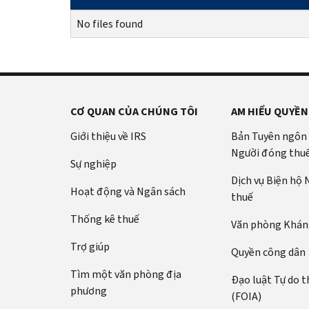
No files found
CƠ QUAN CỦA CHÚNG TÔI
AM HIỂU QUYỀN
Giới thiệu về IRS
Bản Tuyên ngôn
Người đóng thu
Sự nghiệp
Dịch vụ Biện hộ
Hoạt động và Ngân sách
thuế
Thống kê thuế
Văn phòng Kháng
Trợ giúp
Quyền công dân
Tìm một văn phòng địa
Đạo luật Tự do t
phương
(FOIA)