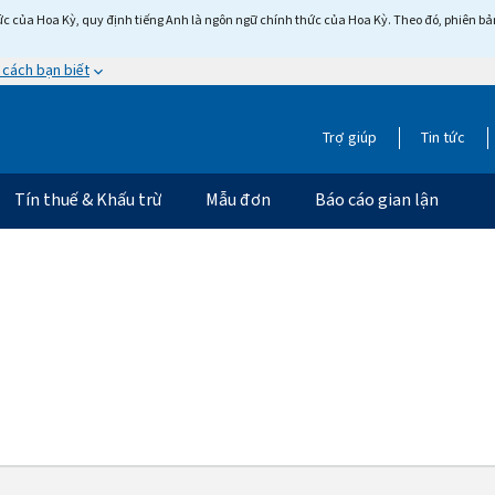
c của Hoa Kỳ, quy định tiếng Anh là ngôn ngữ chính thức của Hoa Kỳ. Theo đó, phiên bản 
 cách bạn biết
Trợ giúp
Tin tức
Tín thuế & Khấu trừ
Mẫu đơn
Báo cáo gian lận