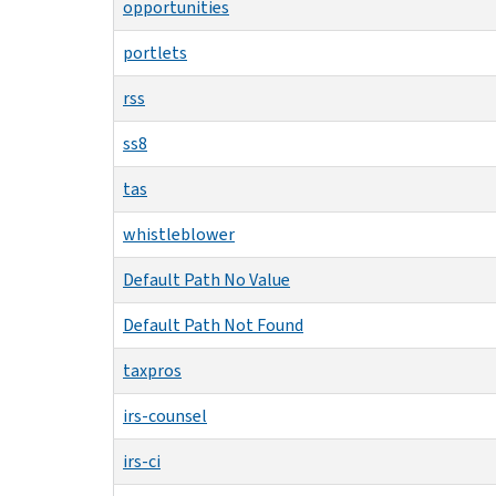
opportunities
portlets
rss
ss8
tas
whistleblower
Default Path No Value
Default Path Not Found
taxpros
irs-counsel
irs-ci