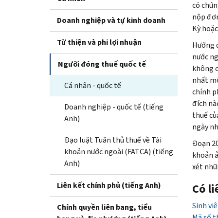
có chứn
nộp đơn
Doanh nghiệp và tự kinh doanh
Kỳ hoặc
Từ thiện và phi lợi nhuận
Hướng d
nước ng
Người đóng thuế quốc tế
không cầ
nhất một
Cá nhân - quốc tế
chính p
đích nà
Doanh nghiệp - quốc tế (tiếng
thuế củ
Anh)
ngày nh
Đạo luật Tuân thủ thuế về Tài
Đoạn 20
khoản nước ngoài (FATCA) (tiếng
khoản ả
Anh)
xét nhữ
Liên kết chính phủ (tiếng Anh)
Có l
Sinh vi
Chính quyền liên bang, tiểu
Mã số t