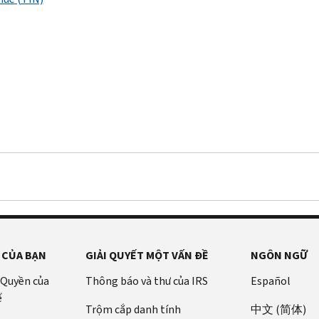
 CỦA BẠN
GIẢI QUYẾT MỘT VẤN ĐỀ
NGÔN NGỮ
 Quyền của
Thông báo và thư của IRS
Español
ế
Trộm cắp danh tính
中文 (简体)