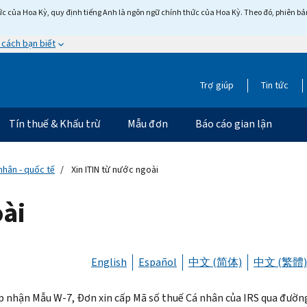
c của Hoa Kỳ, quy định tiếng Anh là ngôn ngữ chính thức của Hoa Kỳ. Theo đó, phiên bản 
 cách bạn biết
Trợ giúp
Tin tức
Tín thuế & Khấu trừ
Mẫu đơn
Báo cáo gian lận
nhân - quốc tế
Xin ITIN từ nước ngoài
oài
English
Español
中文 (简体)
中文 (繁體)
p nhận Mẫu W-7, Đơn xin cấp Mã số thuế Cá nhân của IRS qua đường