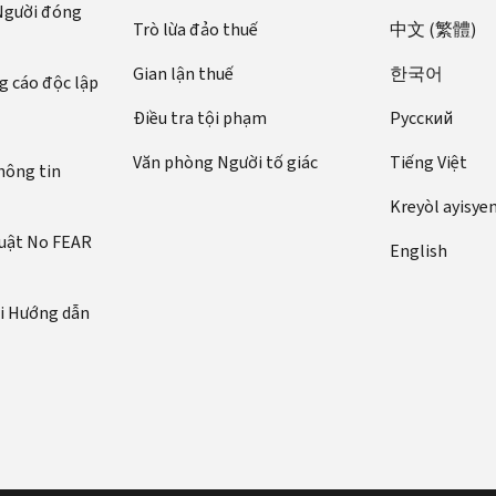
 Người đóng
Trò lừa đảo thuế
中文 (繁體)
Gian lận thuế
한국어
 cáo độc lập
Điều tra tội phạm
Pусский
Văn phòng Người tố giác
Tiếng Việt
hông tin
Kreyòl ayisye
luật No FEAR
English
ới Hướng dẫn