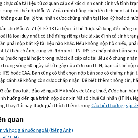
g thực của tài liệu từ cơ quan cấp để xác định danh tính và tình tr
 cũng có thể nộp Mẫu W-7 của mình bằng cách lên lịch hẹn tại Tr
 thông qua Đại lý thu nhận được chứng nhận tại Hoa Kỳ hoặc ở nướ
ẫn cho Mẫu W-7 liệt kê 13 tài liệu có thể được sử dụng để chứng m
oài là loại duy nhất có thể đứng riêng (tức là xác định cả tình trạ
n phải nộp bất kỳ tài liệu nào khác. Nếu không nộp hộ chiếu, phải n
 tài liệu có ảnh, cùng với đơn xin ITIN. IRS sẽ chấp nhận bản sao c
hủ (nước ngoài hoặc trong nước) đã cấp các tài liệu đó chứng nhận 
o trong vòng 60 ngày kể từ ngày nộp đơn xin ITIN, bạn có thể nộp
a IRS hoặc CAA. Bạn cũng có thể chọn nộp bản sao có chứng nhận t
ập cảnh sẽ không còn được chấp nhận. Để biết thêm thông tin, 
3 của Đạo luật Bảo vệ người Mỹ khỏi việc tăng thuế, được ban hàn
nh hưởng đến quá trình nộp đơn xin Mã số thuế Cá nhân (ITIN). Ng
ng thay đổi này, được giải thích thêm trong
Câu hỏi thường gặp về 
iên quan
ên và học giả nước ngoài (tiếng Anh)
huế (TIN)