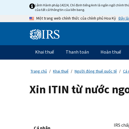
Skip
Lệnh Hành pháp 14224, Chỉ định tiếng Anh là ngôn ngữ chính thứ
to
của tất cả thông tin của liên bang.
main
Đây là
Một trang web chính thức của chính phủ Hoa Kỳ
content
Information
Menu
Khai thuế
Thanh toán
Hoàn thuế
Điều
hướng
chính
Trang chủ
Khai thuế
Người đóng thuế quốc tế
Cá 
Xin ITIN từ nước ng
IRS chấ
Cá nhân