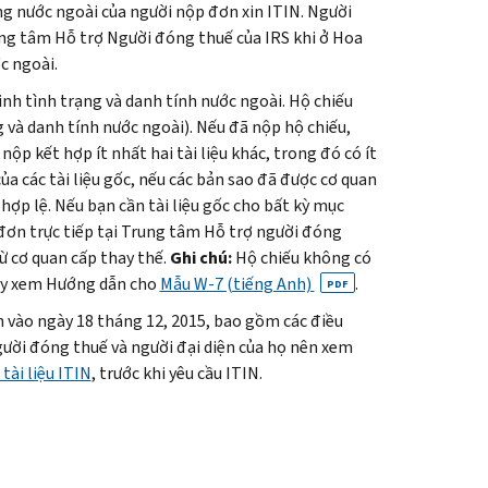
ạng nước ngoài của người nộp đơn xin ITIN. Người
ung tâm Hỗ trợ Người đóng thuế của IRS khi ở Hoa
c ngoài.
inh tình trạng và danh tính nước ngoài. Hộ chiếu
ng và danh tính nước ngoài). Nếu đã nộp hộ chiếu,
ộp kết hợp ít nhất hai tài liệu khác, trong đó có ít
ủa các tài liệu gốc, nếu các bản sao đã được cơ quan
hợp lệ. Nếu bạn cần tài liệu gốc cho bất kỳ mục
 đơn trực tiếp tại Trung tâm Hỗ trợ người đóng
ừ cơ quan cấp thay thế.
Ghi chú:
Hộ chiếu không có
hãy xem Hướng dẫn cho
Mẫu W-7 (tiếng Anh)
.
PDF
h vào ngày 18 tháng 12, 2015, bao gồm các điều
ười đóng thuế và người đại diện của họ nên xem
tài liệu ITIN
, trước khi yêu cầu ITIN.