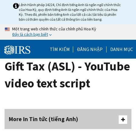
Skip
Lệnh Hành pháp 14224, Chỉ định tiếng Anh là ngôn ngữ chính thức
của Hoa Kỳ, quy định tiếng Anh là ngôn ngữ chính thức của Hoa
to
Kỳ. Theo đó, phiên bản tiếng Anh của tất cả các tài liệu là phiên
main
bản có thẩm quyền của tất cả thông tin của liên bang.
content
Một trang web chính thức của chính phủ Hoa Kỳ
Đây là cách bạn biết
TÌM KIẾM
ĐĂNG NHẬP
DANH MỤC
Gift Tax (ASL) - YouTube
video text script
More In Tin tức (tiếng Anh)