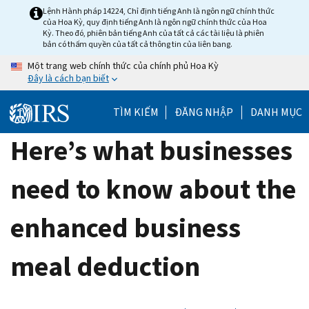
Skip
Lệnh Hành pháp 14224, Chỉ định tiếng Anh là ngôn ngữ chính thức
của Hoa Kỳ, quy định tiếng Anh là ngôn ngữ chính thức của Hoa
to
Kỳ. Theo đó, phiên bản tiếng Anh của tất cả các tài liệu là phiên
main
bản có thẩm quyền của tất cả thông tin của liên bang.
content
Một trang web chính thức của chính phủ Hoa Kỳ
Đây là cách bạn biết
TÌM KIẾM
ĐĂNG NHẬP
DANH MỤC
Here’s what businesses
need to know about the
enhanced business
meal deduction