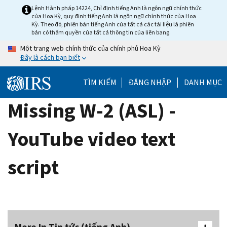
Skip
Lệnh Hành pháp 14224, Chỉ định tiếng Anh là ngôn ngữ chính thức
của Hoa Kỳ, quy định tiếng Anh là ngôn ngữ chính thức của Hoa
to
Kỳ. Theo đó, phiên bản tiếng Anh của tất cả các tài liệu là phiên
main
bản có thẩm quyền của tất cả thông tin của liên bang.
content
Một trang web chính thức của chính phủ Hoa Kỳ
Đây là cách bạn biết
TÌM KIẾM
ĐĂNG NHẬP
DANH MỤC
Missing W-2 (ASL) -
YouTube video text
script