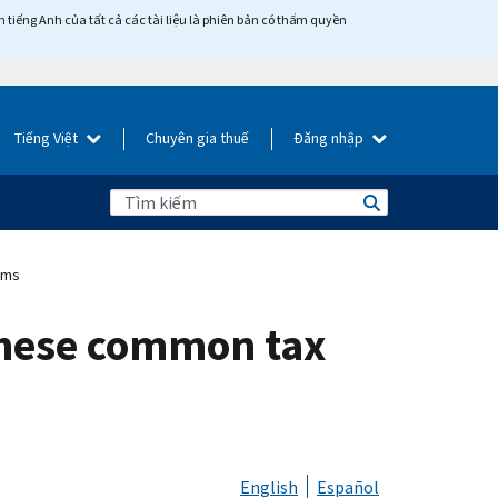
tiếng Anh của tất cả các tài liệu là phiên bản có thẩm quyền
Tiếng Việt
Chuyên gia thuế
Đăng nhập
ams
these common tax
English
Español