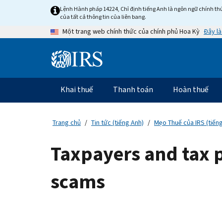
Skip
Lệnh Hành pháp 14224, Chỉ định tiếng Anh là ngôn ngữ chính thứ
to
của tất cả thông tin của liên bang.
main
Đây là
Một trang web chính thức của chính phủ Hoa Kỳ
content
Information
Menu
Khai thuế
Thanh toán
Hoàn thuế
Điều
hướng
chính
Trang chủ
Tin tức (tiếng Anh)
Mẹo Thuế của IRS (tiến
Taxpayers and tax 
scams