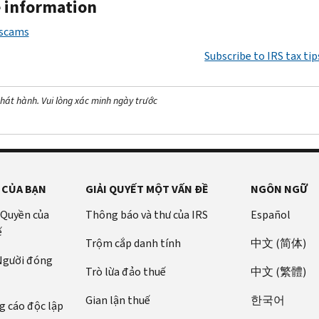
 information
 scams
Subscribe to IRS tax tip
hát hành. Vui lòng xác minh ngày trước
 CỦA BẠN
GIẢI QUYẾT MỘT VẤN ĐỀ
NGÔN NGỮ
 Quyền của
Thông báo và thư của IRS
Español
ế
Trộm cắp danh tính
中文 (简体)
 Người đóng
Trò lừa đảo thuế
中文 (繁體)
Gian lận thuế
한국어
 cáo độc lập