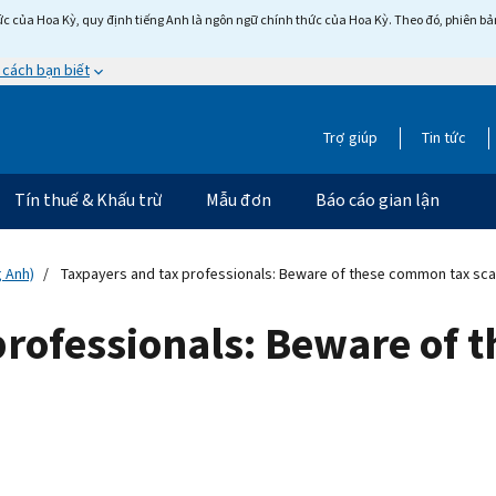
c của Hoa Kỳ, quy định tiếng Anh là ngôn ngữ chính thức của Hoa Kỳ. Theo đó, phiên bản 
 cách bạn biết
Trợ giúp
Tin tức
Tín thuế & Khấu trừ
Mẫu đơn
Báo cáo gian lận
g Anh)
Taxpayers and tax professionals: Beware of these common tax sc
professionals: Beware of 