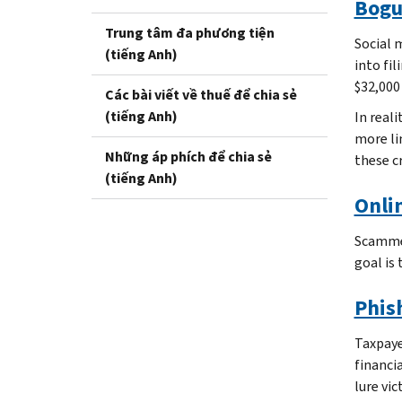
Bogu
Trung tâm đa phương tiện
Social 
(tiếng Anh)
into fi
$32,000
Các bài viết về thuế để chia sẻ
(tiếng Anh)
In reali
more li
Những áp phích để chia sẻ
these cr
(tiếng Anh)
Onli
Scammer
goal is
Phis
Taxpaye
financi
lure vic