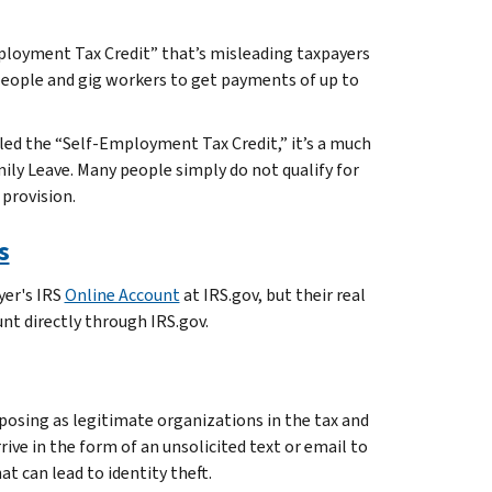
mployment Tax Credit” that’s misleading taxpayers
 people and gig workers to get payments of up to
called the “Self-Employment Tax Credit,” it’s a much
mily Leave. Many people simply do not qualify for
 provision.
s
yer's IRS
Online Account
at IRS.gov, but their real
nt directly through IRS.gov.
posing as legitimate organizations in the tax and
ive in the form of an unsolicited text or email to
t can lead to identity theft.