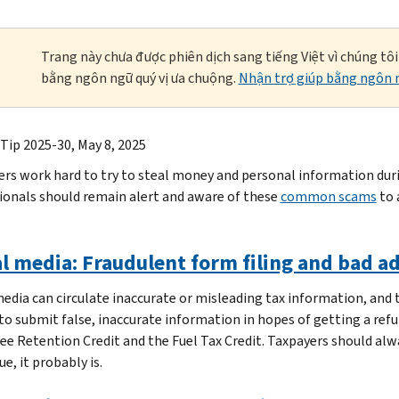
Trang này chưa được phiên dịch sang tiếng Việt vì chúng tô
bằng ngôn ngữ quý vị ưa chuộng.
Nhận trợ giúp bằng ngôn n
 Tip 2025-30,
May 8, 2025
s work hard to try to steal money and personal information durin
ionals should remain alert and aware of these
common scams
to 
l media: Fraudulent form filing and bad a
media can circulate inaccurate or misleading tax information, and
to submit false, inaccurate information in hopes of getting a refun
e Retention Credit and the Fuel Tax Credit. Taxpayers should a
ue, it probably is.