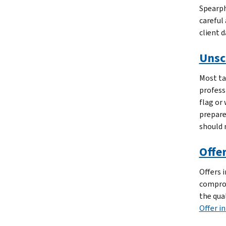
Spearph
careful
client d
Unsc
Most ta
profess
flag or
prepare
should 
Offe
Offers 
comprom
the qual
Offer i