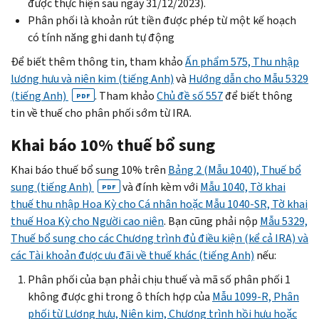
được thực hiện sau ngày 31/12/2023).
Phân phối là khoản rút tiền được phép từ một kế hoạch
có tính năng ghi danh tự động
Để biết thêm thông tin, tham khảo
Ấn phẩm 575, Thu nhập
lương hưu và niên kim (tiếng Anh)
và
Hướng dẫn cho Mẫu 5329
(tiếng Anh)
. Tham khảo
Chủ đề số 557
để biết thông
PDF
tin về thuế cho phân phối sớm từ IRA.
Khai báo 10% thuế bổ sung
Khai báo thuế bổ sung 10% trên
Bảng 2 (Mẫu 1040), Thuế bổ
sung (tiếng Anh)
và đính kèm với
Mẫu 1040, Tờ khai
PDF
thuế thu nhập Hoa Kỳ cho Cá nhân hoặc Mẫu 1040-SR, Tờ khai
thuế Hoa Kỳ cho Người cao niên
. Bạn cũng phải
nộp
Mẫu 5329,
Thuế bổ sung cho các Chương trình đủ điều kiện (kể cả IRA) và
các Tài khoản được ưu đãi về thuế khác (tiếng Anh)
nếu:
Phân phối của bạn phải chịu thuế và mã số phân phối 1
không được ghi trong ô thích hợp của
Mẫu 1099-R, Phân
phối từ Lương hưu, Niên kim, Chương trình hồi hưu hoặc