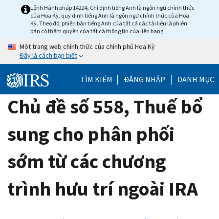
Skip
Lệnh Hành pháp 14224, Chỉ định tiếng Anh là ngôn ngữ chính thức
của Hoa Kỳ, quy định tiếng Anh là ngôn ngữ chính thức của Hoa
to
Kỳ. Theo đó, phiên bản tiếng Anh của tất cả các tài liệu là phiên
main
bản có thẩm quyền của tất cả thông tin của liên bang.
content
Một trang web chính thức của chính phủ Hoa Kỳ
Đây là cách bạn biết
TÌM KIẾM
ĐĂNG NHẬP
DANH MỤC
Chủ đề số 558, Thuế bổ
sung cho phân phối
sớm từ các chương
trình hưu trí ngoài IRA