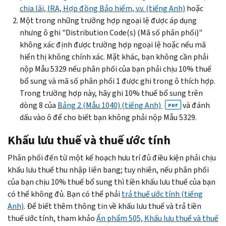
chia lãi, IRA, Hợp đồng Bảo hiểm, v.v. (tiếng Anh)
hoặc
Một trong những trường hợp ngoại lệ được áp dụng
nhưng ô ghi "Distribution Code(s) (Mã số phân phối)"
không xác định được trường hợp ngoại lệ hoặc nếu mã
hiển thị không chính xác. Mặt khác, bạn không cần phải
nộp Mẫu 5329 nếu phân phối của bạn phải chịu 10% thuế
bổ sung và mã số phân phối 1 được ghi trong ô thích hợp.
Trong trường hợp này, hãy ghi 10% thuế bổ sung trên
dòng 8 của
Bảng 2 (Mẫu 1040) (tiếng Anh)
và đánh
PDF
dấu vào ô để cho biết bạn không phải nộp Mẫu 5329.
Khấu lưu thuế và thuế ước tính
Phân phối đến từ một kế hoạch hưu trí đủ điều kiện phải chịu
khấu lưu thuế thu nhập liên bang; tuy nhiên, nếu phân phối
của bạn chịu 10% thuế bổ sung thì tiền khấu lưu thuế của bạn
có thể không đủ. Bạn có thể phải
trả thuế ước tính (tiếng
Anh)
. Để biết thêm thông tin về khấu lưu thuế và trả tiền
thuế ước tính, tham khảo
Ấn phẩm 505, Khấu lưu thuế và thuế