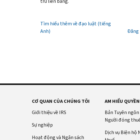
giờ
trừ liên bang.
(tiếng
PIN
là
sáng
Anh)
.
IRS
Mã
đến
(tiếng
Giới
IP
Tìm hiểu thêm về đạo luật (tiếng
7
Anh)
thiệu
PIN
Anh)
giờ
Đăng 
về
là
tối,
bản
một
giờ
ghi
số
địa
gồm
phương.
sáu
Hoa
chữ
Kỳ:
số
800-
giúp
829-
ngăn
CƠ QUAN CỦA CHÚNG TÔI
AM HIỂU QUYỀN
1040
chặn
TTY/TDD:
người
Giới thiệu về IRS
Bản Tuyên ngôn
800-
khác
Người đóng thu
829-
Sự nghiệp
khai
4059
Dịch vụ Biện hộ
thuế
Hoạt động và Ngân sách
Quốc
thuế