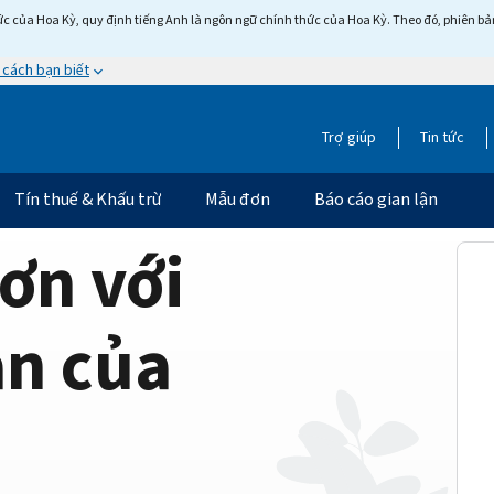
c của Hoa Kỳ, quy định tiếng Anh là ngôn ngữ chính thức của Hoa Kỳ. Theo đó, phiên bản 
 cách bạn biết
Trợ giúp
Tin tức
Tín thuế & Khấu trừ
Mẫu đơn
Báo cáo gian lận
ơn với
ản của