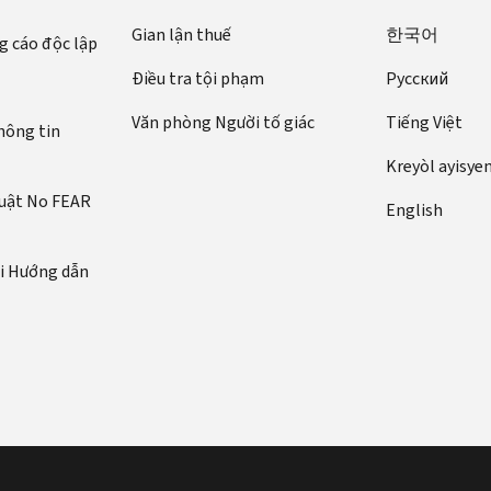
Gian lận thuế
한국어
 cáo độc lập
Điều tra tội phạm
Pусский
Văn phòng Người tố giác
Tiếng Việt
hông tin
Kreyòl ayisye
luật No FEAR
English
ới Hướng dẫn