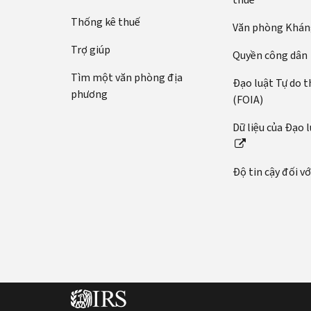
bằng
tế:
số
Thống kê thuế
Văn phòng Kháng
Gọi
An
điện
Trợ giúp
sinh
Quyền công dân
hoặc
Xã
Tìm một văn phòng địa
trò
Đạo luật Tự do t
hội
phương
chuyện
(FOIA)
(SSN)
trực
hoặc
Dữ liệu của Đạo 
tiếp
mã
(tiếng
số
Anh)
thuế
Độ tin cậy đối v
cá
Trước
nhân
khi
(ITIN)
bạn
gọi
của
bạn.
Có
Chỉ
thông
bạn
tin
và
này