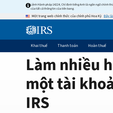
Home
Skip
Lệnh Hành pháp 14224, Chỉ định tiếng Anh là ngôn ngữ chính thứ
to
của tất cả thông tin của liên bang.
Page
main
Đây là
Một trang web chính thức của chính phủ Hoa Kỳ
content
Information
Menu
Khai thuế
Thanh toán
Hoàn thuế
Điều
hướng
Làm nhiều h
chính
một tài kho
IRS