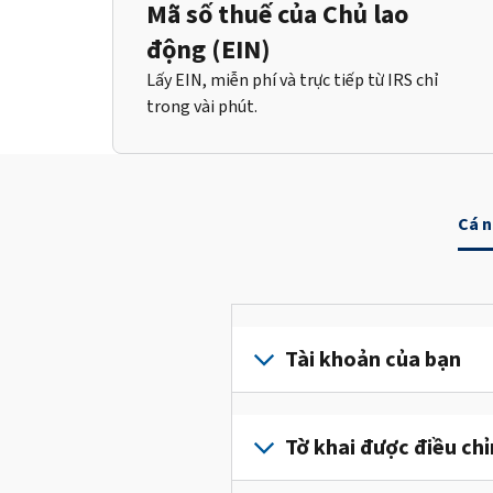
Mã số thuế của Chủ lao
động (EIN)
Lấy EIN, miễn phí và trực tiếp từ IRS chỉ
trong vài phút.
Cá 
Tài khoản của bạn
Đăng
nhập
Tờ khai được điều ch
hoặc