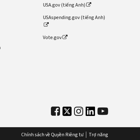
USA.gov (tiếng Anh)
USAspending.gov (tiếng Anh)
Vote.gov
n
Chính sách về Quyền Riêng tư
Trợ năng