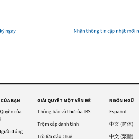
ký ngay
Nhận thông tin cập nhật mới 
 CỦA BẠN
GIẢI QUYẾT MỘT VẤN ĐỀ
NGÔN NGỮ
 Quyền của
Thông báo và thư của IRS
Español
ế
Trộm cắp danh tính
中文 (简体)
 Người đóng
Trò lừa đảo thuế
中文 (繁體)