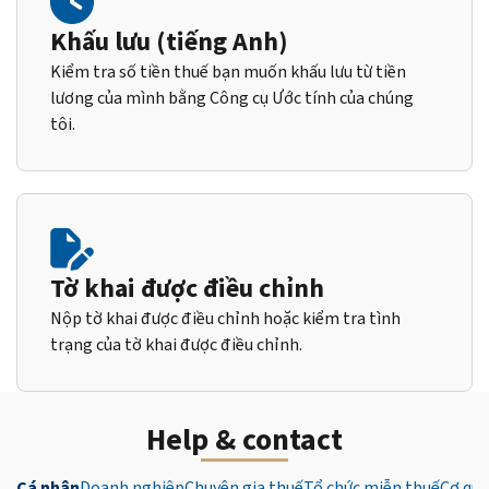
Khấu lưu (tiếng Anh)
Kiểm tra số tiền thuế bạn muốn khấu lưu từ tiền
lương của mình bằng Công cụ Ước tính của chúng
tôi.
Tờ khai được điều chỉnh
Nộp tờ khai được điều chỉnh hoặc kiểm tra tình
trạng của tờ khai được điều chỉnh.
Help & contact
Cá nhân
Doanh nghiệp
Chuyên gia thuế
Tổ chức miễn thuế
Cơ qua