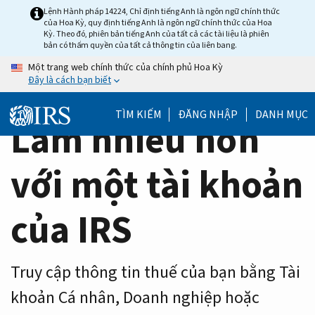
Home
Skip
Lệnh Hành pháp 14224, Chỉ định tiếng Anh là ngôn ngữ chính thức
của Hoa Kỳ, quy định tiếng Anh là ngôn ngữ chính thức của Hoa
to
Page
Kỳ. Theo đó, phiên bản tiếng Anh của tất cả các tài liệu là phiên
main
bản có thẩm quyền của tất cả thông tin của liên bang.
content
Một trang web chính thức của chính phủ Hoa Kỳ
Đây là cách bạn biết
TÌM KIẾM
ĐĂNG NHẬP
DANH MỤC
Làm nhiều hơn
với một tài khoản
của IRS
Truy cập thông tin thuế của bạn bằng Tài
khoản Cá nhân, Doanh nghiệp hoặc