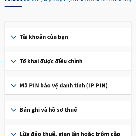
Tài khoản của bạn
Đăng
nhập
Tờ khai được điều chỉnh
hoặc
tạo
Nộp
tài
tờ
Mã PIN bảo vệ danh tính (IP PIN)
khoản
khai
(tiếng
được
Để
Anh)
điều
lấy
Bản ghi và hồ sơ thuế
để
chỉnh
IP
truy
để
PIN,
cập
Để
sửa
đăng
và
xem
Lừa đảo thuế, gian lận hoặc trộm cắp
một