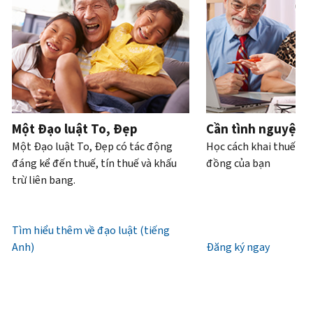
Bạn
hoặc
của
bạn
trực
tiếp.
cũng
trộm
bạn
có
tiếp
.
có
cắp
thể
Điện
thể
danh
Truy
làm
thoại
yêu
tính.
xuất
với
cầu
hoặc
Chúng
tài
Làm
bản
xin
tôi
khoản
thế
ghi
cấp
làm
Một Đạo luật To, Đẹp
Cần tình nguyện 
nào
bằng
lại
việc
Một Đạo luật To, Đẹp có tác động
Học cách khai thuế và
để
thư
IP
từ
đáng kể đến thuế, tín thuế và khấu
đồng của bạn
biết
(tiếng
PIN
7
trừ liên bang.
đó
Anh)
.
giờ
là
Mã
sáng
Giới
IRS
IP
đến
Tìm hiểu thêm về đạo luật (tiếng
thiệu
(tiếng
PIN
7
Anh)
về
Đăng ký ngay
Anh)
là
giờ
bản
một
tối,
ghi
số
giờ
gồm
địa