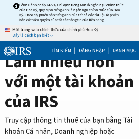
Home
Skip
Lệnh Hành pháp 14224, Chỉ định tiếng Anh là ngôn ngữ chính thức
của Hoa Kỳ, quy định tiếng Anh là ngôn ngữ chính thức của Hoa
to
Page
Kỳ. Theo đó, phiên bản tiếng Anh của tất cả các tài liệu là phiên
main
bản có thẩm quyền của tất cả thông tin của liên bang.
content
Một trang web chính thức của chính phủ Hoa Kỳ
Đây là cách bạn biết
TÌM KIẾM
ĐĂNG NHẬP
DANH MỤC
Làm nhiều hơn
với một tài khoản
của IRS
Truy cập thông tin thuế của bạn bằng Tài
khoản Cá nhân, Doanh nghiệp hoặc