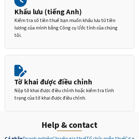
Khấu lưu (tiếng Anh)
Kiểm tra số tiền thuế bạn muốn khấu lưu từ tiền
lương của mình bằng Công cụ Ước tính của chúng
tôi.
Tờ khai được điều chỉnh
Nộp tờ khai được điều chỉnh hoặc kiểm tra tình
trạng của tờ khai được điều chỉnh.
Help & contact
Cá nhân
Doanh nghiệp
Chuyên gia thuế
Tổ chức miễn thuế
Cơ qua