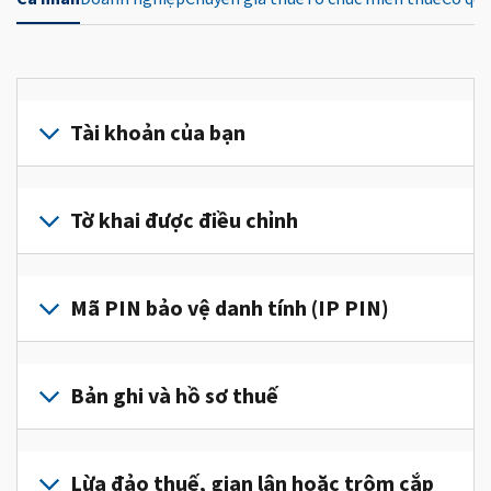
Tài khoản của bạn
Đăng
nhập
Tờ khai được điều chỉnh
hoặc
tạo
Nộp
tài
tờ
Mã PIN bảo vệ danh tính (IP PIN)
khoản
khai
(tiếng
được
Để
Anh)
điều
lấy
Bản ghi và hồ sơ thuế
để
chỉnh
IP
truy
để
PIN,
cập
Để
sửa
đăng
và
xem
Lừa đảo thuế, gian lận hoặc trộm cắp
một