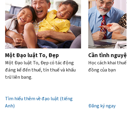
Bạn
hoặc
của
bạn
trực
tiếp.
cũng
trộm
bạn
có
tiếp
.
có
cắp
thể
Điện
thể
danh
Truy
làm
thoại
yêu
tính.
xuất
với
cầu
hoặc
Chúng
tài
Làm
bản
xin
tôi
khoản
thế
ghi
cấp
làm
Một Đạo luật To, Đẹp
Cần tình nguyện 
nào
bằng
lại
việc
Một Đạo luật To, Đẹp có tác động
Học cách khai thuế và
để
thư
IP
từ
đáng kể đến thuế, tín thuế và khấu
đồng của bạn
biết
(tiếng
PIN
7
trừ liên bang.
đó
Anh)
.
giờ
là
Mã
sáng
Giới
IRS
IP
đến
Tìm hiểu thêm về đạo luật (tiếng
thiệu
(tiếng
PIN
7
Anh)
về
Đăng ký ngay
Anh)
là
giờ
bản
một
tối,
ghi
số
giờ
gồm
địa