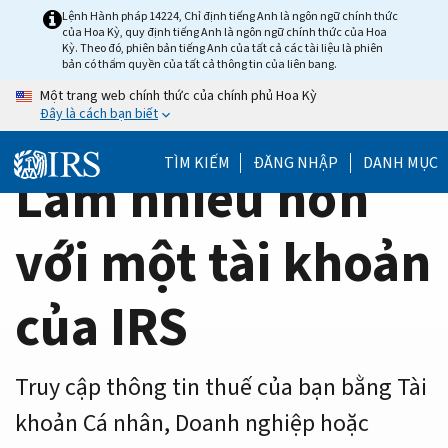
Home
Skip
Lệnh Hành pháp 14224, Chỉ định tiếng Anh là ngôn ngữ chính thức
của Hoa Kỳ, quy định tiếng Anh là ngôn ngữ chính thức của Hoa
to
Page
Kỳ. Theo đó, phiên bản tiếng Anh của tất cả các tài liệu là phiên
main
bản có thẩm quyền của tất cả thông tin của liên bang.
content
Một trang web chính thức của chính phủ Hoa Kỳ
Đây là cách bạn biết
TÌM KIẾM
ĐĂNG NHẬP
DANH MỤC
Làm nhiều hơn
với một tài khoản
của IRS
Truy cập thông tin thuế của bạn bằng Tài
khoản Cá nhân, Doanh nghiệp hoặc