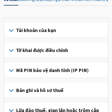
Tài khoản của bạn
Đăng
nhập
Tờ khai được điều chỉnh
hoặc
tạo
Nộp
tài
tờ
Mã PIN bảo vệ danh tính (IP PIN)
khoản
khai
(tiếng
được
Để
Anh)
điều
lấy
Bản ghi và hồ sơ thuế
để
chỉnh
IP
truy
để
PIN,
cập
Để
sửa
đăng
và
xem
Lừa đảo thuế, gian lận hoặc trộm cắp
một