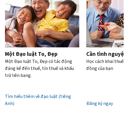
Bạn
hoặc
của
bạn
trực
tiếp.
cũng
trộm
bạn
có
tiếp
.
có
cắp
thể
Điện
thể
danh
Truy
làm
thoại
yêu
tính.
xuất
với
cầu
hoặc
Chúng
tài
Làm
bản
xin
tôi
khoản
thế
ghi
cấp
làm
Một Đạo luật To, Đẹp
Cần tình nguyện 
nào
bằng
lại
việc
Một Đạo luật To, Đẹp có tác động
Học cách khai thuế và
để
thư
IP
từ
đáng kể đến thuế, tín thuế và khấu
đồng của bạn
biết
(tiếng
PIN
7
trừ liên bang.
đó
Anh)
.
giờ
là
Mã
sáng
Giới
IRS
IP
đến
Tìm hiểu thêm về đạo luật (tiếng
thiệu
(tiếng
PIN
7
Anh)
về
Đăng ký ngay
Anh)
là
giờ
bản
một
tối,
ghi
số
giờ
gồm
địa