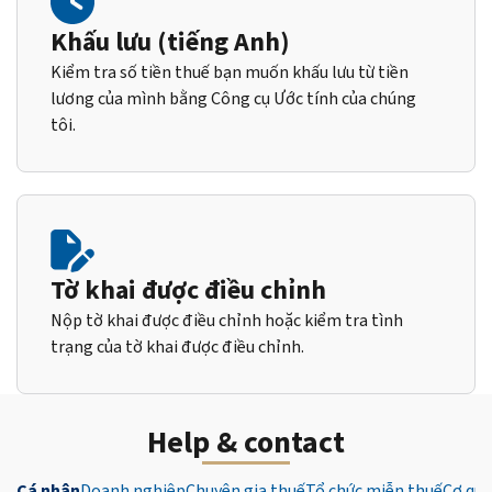
Khấu lưu (tiếng Anh)
Kiểm tra số tiền thuế bạn muốn khấu lưu từ tiền
lương của mình bằng Công cụ Ước tính của chúng
tôi.
Tờ khai được điều chỉnh
Nộp tờ khai được điều chỉnh hoặc kiểm tra tình
trạng của tờ khai được điều chỉnh.
Help & contact
Cá nhân
Doanh nghiệp
Chuyên gia thuế
Tổ chức miễn thuế
Cơ qua