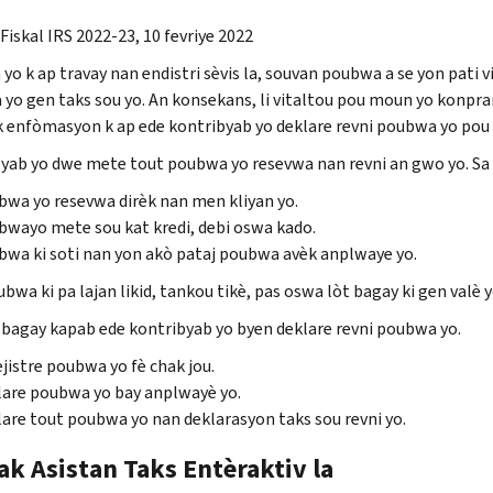
Fiskal IRS 2022-23, 10 fevriye 2022
 yo k ap travay nan endistri sèvis la, souvan poubwa a se yon pati 
yo gen taks sou yo. An konsekans, li vitaltou pou moun yo konprann
 enfòmasyon k ap ede kontribyab yo deklare revni poubwa yo pou 
yab yo dwe mete tout poubwa yo resevwa nan revni an gwo yo. Sa 
wa yo resevwa dirèk nan men kliyan yo.
wayo mete sou kat kredi, debi oswa kado.
wa ki soti nan yon akò pataj poubwa avèk anplwaye yo.
bwa ki pa lajan likid, tankou tikè, pas oswa lòt bagay ki gen valè y
 bagay kapab ede kontribyab yo byen deklare revni poubwa yo.
jistre poubwa yo fè chak jou.
are poubwa yo bay anplwayè yo.
are tout poubwa yo nan deklarasyon taks sou revni yo.
ak Asistan Taks Entèraktiv la