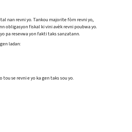
vital nan revni yo. Tankou majorite fòm revni yo,
 obligasyon fiskal ki vini avèk revni poubwa yo.
yo pa resevwa yon fakti taks sanzatann.
gen ladan:
o tou se revni e yo ka gen taks sou yo.