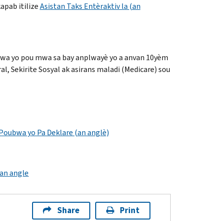
kapab itilize
Asistan Taks Entèraktiv la (an
bwa yo pou mwa sa bay anplwayè yo a anvan 10yèm
, Sekirite Sosyal ak asirans maladi (
Medicare
) sou
 Poubwa yo Pa Deklare (an anglè)
(an angle
Share
Print