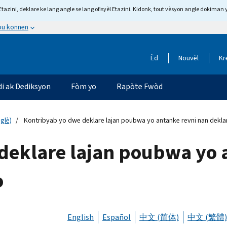
tazini, deklare ke lang angle se lang ofisyèl Etazini. Kidonk, tout vèsyon angle dokiman 
 ou konnen
Èd
Nouvèl
Kr
di ak Dediksyon
Fòm yo
Rapòte Fwòd
glè)
Kontribyab yo dwe deklare lajan poubwa yo antanke revni nan dekla
deklare lajan poubwa yo 
o
English
Español
中文 (简体)
中文 (繁體)