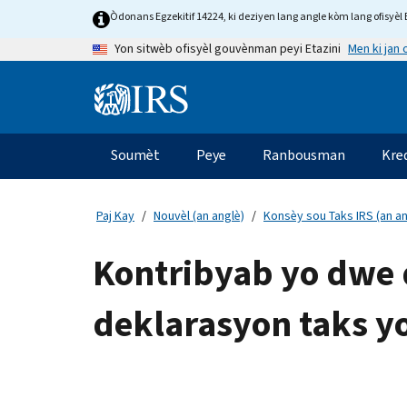
Skip
Òdonans Egzekitif 14224, ki deziyen lang angle kòm lang ofisyèl E
to
Men ki jan
Yon sitwèb ofisyèl gouvènman peyi Etazini
main
content
Information
Menu
Soumèt
Peye
Ranbousman
Kre
Navigasyon
prensipal
Paj Kay
Nouvèl (an anglè)
Konsèy sou Taks IRS (an an
Kontribyab yo dwe 
deklarasyon taks y