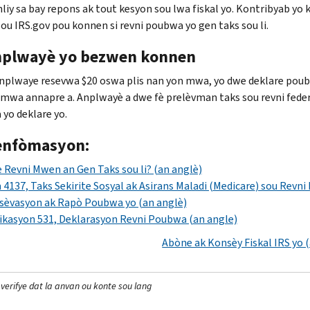
nliy sa bay repons ak tout kesyon sou lwa fiskal yo. Kontribyab yo 
ou IRS.gov pou konnen si revni poubwa yo gen taks sou li.
nplwayè yo bezwen konnen
anplwaye resevwa $20 oswa plis nan yon mwa, yo dwe deklare pou
 mwa annapre a. Anplwayè a dwe fè prelèvman taks sou revni federal
yo deklare yo.
 enfòmasyon:
 Revni Mwen an Gen Taks sou li? (an anglè)
4137, Taks Sekirite Sosyal ak Asirans Maladi (
Medicare
) sou Revni
sèvasyon ak Rapò Poubwa yo (an anglè)
ikasyon 531, Deklarasyon Revni Poubwa (an angle)
Abòne ak Konsèy Fiskal IRS yo 
 verifye dat la anvan ou konte sou lang