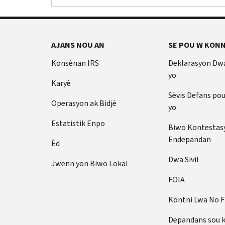
AJANS NOU AN
SE POU W KONN
Konsènan IRS
Deklarasyon Dw
yo
Karyè
Sèvis Defans po
Operasyon ak Bidjè
yo
Estatistik Enpo
Biwo Kontestas
Endepandan
Èd
Dwa Sivil
Jwenn yon Biwo Lokal
FOIA
Kontni Lwa No 
Depandans sou 