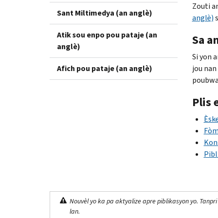
Zouti a
Sant Miltimedya (an anglè)
anglè)
s
Atik sou enpo pou pataje (an
Sa a
anglè)
Si yon 
Afich pou pataje (an anglè)
jou nan
poubwa 
Plis
Èske
Fòm 
Kon
Pibl
Nouvèl yo ka pa aktyalize apre piblikasyon yo. Tanpri
lan.