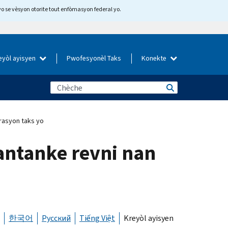
yo se vèsyon otorite tout enfòmasyon federal yo.
eyòl ayisyen
Pwofesyonèl Taks
Konekte
rasyon taks yo
antanke revni nan
한국어
Русский
Tiếng Việt
Kreyòl ayisyen