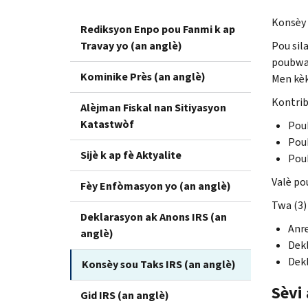
Konsèy 
Rediksyon Enpo pou Fanmi k ap
Travay yo (an anglè)
Pou sila
poubwa 
Kominike Près (an anglè)
Men kèk
Kontrib
Alèjman Fiskal nan Sitiyasyon
Katastwòf
Poub
Poub
Sijè k ap fè Aktyalite
Poub
Valè pou
Fèy Enfòmasyon yo (an anglè)
Twa (3)
Deklarasyon ak Anons IRS (an
Anre
anglè)
Dekl
Dekl
Konsèy sou Taks IRS (an anglè)
Sèvi 
Gid IRS (an anglè)