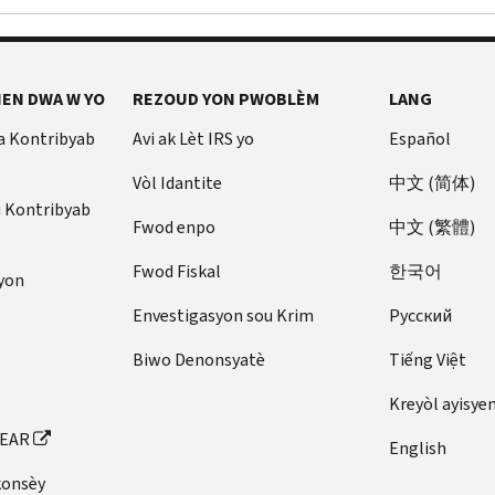
EN DWA W YO
REZOUD YON PWOBLÈM
LANG
a Kontribyab
Avi ak Lèt IRS yo
Español
Vòl Idantite
中文 (简体)
u Kontribyab
Fwod enpo
中文 (繁體)
Fwod Fiskal
한국어
yon
Envestigasyon sou Krim
Pусский
Biwo Denonsyatè
Tiếng Việt
Kreyòl ayisye
FEAR
English
konsèy