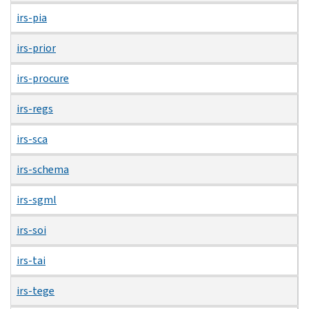
irs-pia
irs-prior
irs-procure
irs-regs
irs-sca
irs-schema
irs-sgml
irs-soi
irs-tai
irs-tege