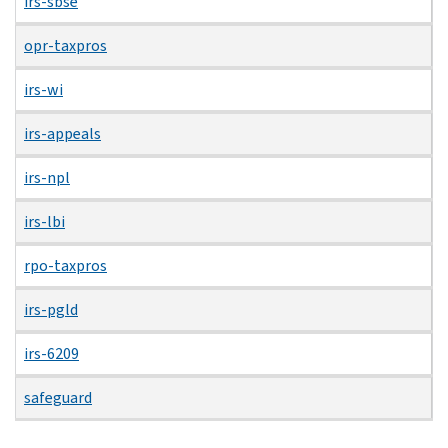
irs-sbse
opr-taxpros
irs-wi
irs-appeals
irs-npl
irs-lbi
rpo-taxpros
irs-pgld
irs-6209
safeguard