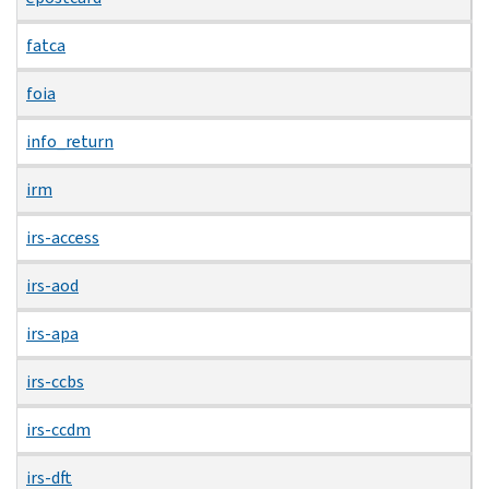
fatca
foia
info_return
irm
irs-access
irs-aod
irs-apa
irs-ccbs
irs-ccdm
irs-dft