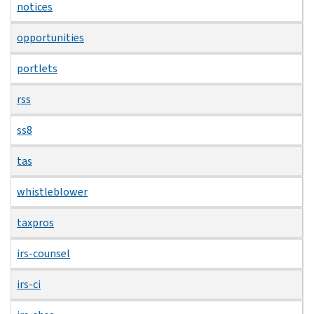
notices
opportunities
portlets
rss
ss8
tas
whistleblower
taxpros
irs-counsel
irs-ci