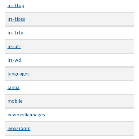
irs-tfop
irs-tipss
irs-trty
irs-utl
irs-wd
languages
lanoa
mobile
newmediaimages
newsroom