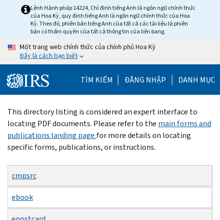
Skip
Lệnh Hành pháp 14224, Chỉ định tiếng Anh là ngôn ngữ chính thức
của Hoa Kỳ, quy định tiếng Anh là ngôn ngữ chính thức của Hoa
to
Kỳ. Theo đó, phiên bản tiếng Anh của tất cả các tài liệu là phiên
main
bản có thẩm quyền của tất cả thông tin của liên bang.
content
Một trang web chính thức của chính phủ Hoa Kỳ
Đây là cách bạn biết
TÌM KIẾM
ĐĂNG NHẬP
DANH MỤC
Beginning
This directory listing is considered an expert interface to
of
locating PDF documents. Please refer to the
main forms and
main
publications landing page
for more details on locating
content
specific forms, publications, or instructions.
cmpsrc
ebook
epostcard