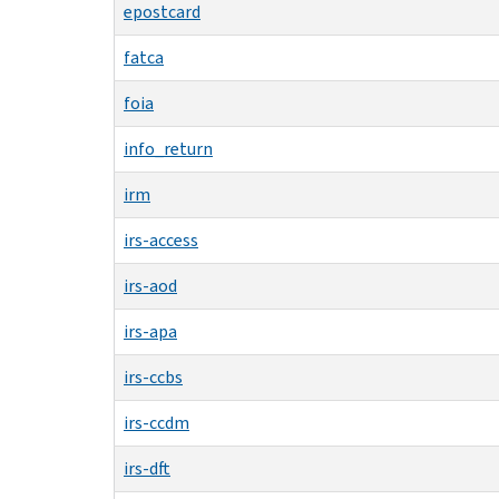
epostcard
fatca
foia
info_return
irm
irs-access
irs-aod
irs-apa
irs-ccbs
irs-ccdm
irs-dft