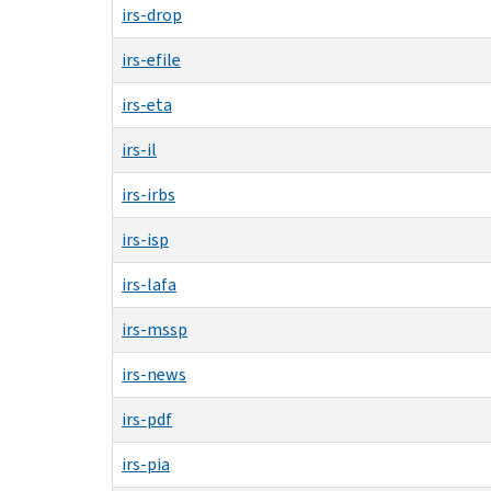
irs-drop
irs-efile
irs-eta
irs-il
irs-irbs
irs-isp
irs-lafa
irs-mssp
irs-news
irs-pdf
irs-pia