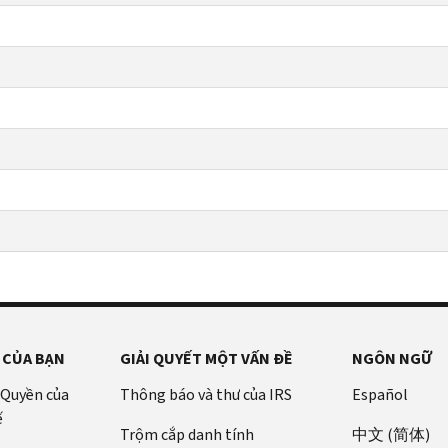
 CỦA BẠN
GIẢI QUYẾT MỘT VẤN ĐỀ
NGÔN NGỮ
 Quyền của
Thông báo và thư của IRS
Español
ế
Trộm cắp danh tính
中文 (简体)