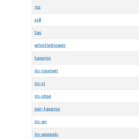
rss
ss8
tas
whistleblower
taxpros
irs-counsel
irs-ci
irs-sbse
opr-taxpros
irs-wi
irs-appeals