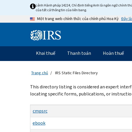
Skip
Lệnh Hành pháp 14224, Chỉ định tiếng Anh là ngôn ngữ chính thứ
to
của tất cả thông tin của liên bang.
main
Đây là
Một trang web chính thức của chính phủ Hoa Kỳ
content
Information
Menu
Khai thuế
Thanh toán
Hoàn thuế
Điều
hướng
chính
Trang chủ
IRS Static Files Directory
Beginning
This directory listing is considered an expert inte
of
locating specific forms, publications, or instructio
main
content
cmpsrc
ebook