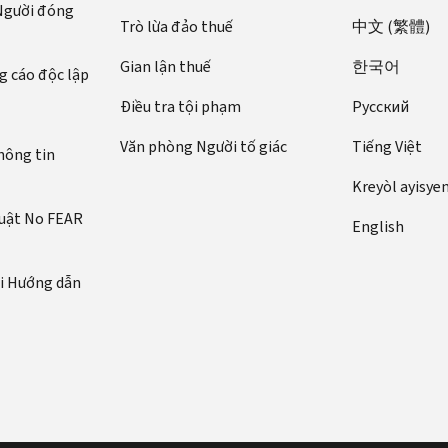
 Người đóng
Trò lừa đảo thuế
中文 (繁體)
Gian lận thuế
한국어
 cáo độc lập
Điều tra tội phạm
Pусский
Văn phòng Người tố giác
Tiếng Việt
hông tin
Kreyòl ayisye
luật No FEAR
English
ới Hướng dẫn