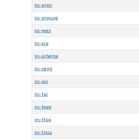
irs-prior
irs-procure
irs-regs
irs-sca
irs-schema
irs-sgml
irs-soi
irs-tai
irs-tege
irs-tfop
irs-tipss