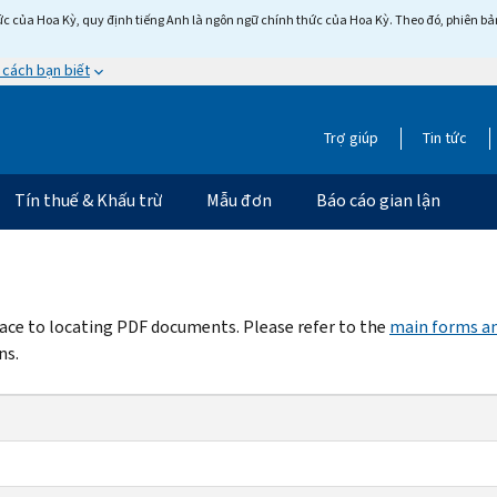
c của Hoa Kỳ, quy định tiếng Anh là ngôn ngữ chính thức của Hoa Kỳ. Theo đó, phiên bản 
 cách bạn biết
Trợ giúp
Tin tức
Tín thuế & Khấu trừ
Mẫu đơn
Báo cáo gian lận
rface to locating PDF documents. Please refer to the
main forms an
ns.