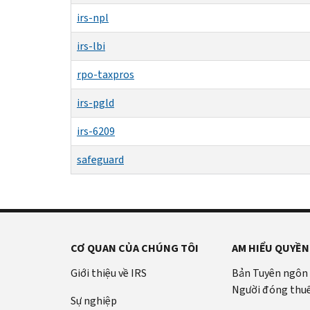
irs-npl
irs-lbi
rpo-taxpros
irs-pgld
irs-6209
safeguard
CƠ QUAN CỦA CHÚNG TÔI
AM HIỂU QUYỀN
Giới thiệu về IRS
Bản Tuyên ngôn
Người đóng thu
Sự nghiệp