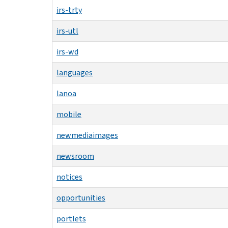
irs-trty
irs-utl
irs-wd
languages
lanoa
mobile
newmediaimages
newsroom
notices
opportunities
portlets