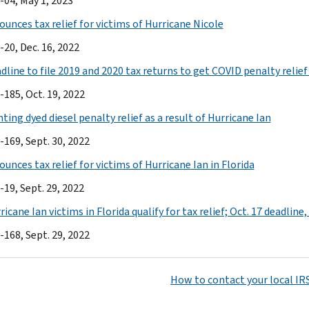
-04, May 1, 2023
ounces tax relief for victims of Hurricane Nicole
-20, Dec. 16, 2022
adline to file 2019 and 2020 tax returns to get COVID penalty relie
-185, Oct. 19, 2022
ting dyed diesel penalty relief as a result of Hurricane Ian
-169, Sept. 30, 2022
unces tax relief for victims of Hurricane Ian in Florida
-19, Sept. 29, 2022
ricane Ian victims in Florida qualify for tax relief; Oct. 17 deadlin
-168, Sept. 29, 2022
How to contact your local IRS