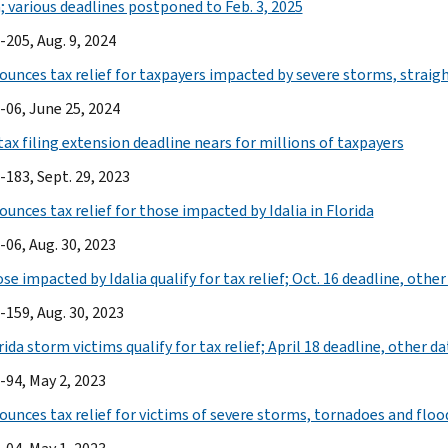
; various deadlines postponed to Feb. 3, 2025
-205, Aug. 9, 2024
ounces tax relief for taxpayers impacted by severe storms, straigh
-06, June 25, 2024
tax filing extension deadline nears for millions of taxpayers
-183, Sept. 29, 2023
unces tax relief for those impacted by Idalia in Florida
-06, Aug. 30, 2023
se impacted by Idalia qualify for tax relief; Oct. 16 deadline, oth
-159, Aug. 30, 2023
rida storm victims qualify for tax relief; April 18 deadline, other d
-94, May 2, 2023
ounces tax relief for victims of severe storms, tornadoes and flood