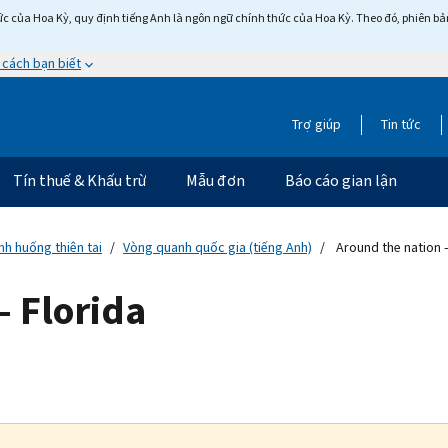
c của Hoa Kỳ, quy định tiếng Anh là ngôn ngữ chính thức của Hoa Kỳ. Theo đó, phiên bản 
 cách bạn biết
Trợ giúp
Tin tức
Tín thuế & Khấu trừ
Mẫu đơn
Báo cáo gian lận
nh huống thiên tai
Vòng quanh quốc gia (tiếng Anh)
Around the nation 
— Florida