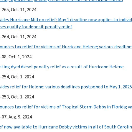
-265, Oct. 11, 2024
ides Hurricane Milton relief; May 1 deadline now applies to individ
es qualify for deposit penalty relief
-264, Oct. 11, 2024
ounces tax relief for victims of Hurricane Helene; various deadlin
08, Oct. 1, 2024
ting dyed diesel penalty relief as a result of Hurricane Helene
-254, Oct. 1, 2024
ides relief for Helene; various deadlines postponed to May 1, 2025; 
-253, Oct. 1, 2024
ounces tax relief for victims of Tropical Storm Debby in Florida; v
-07, Aug. 9, 2024
ief now available to Hurricane Debby victims in all of South Caroli