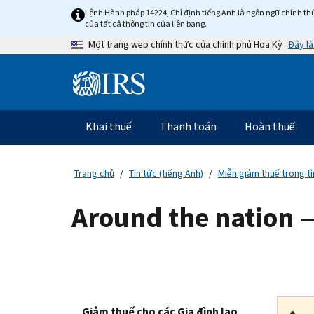
Skip
Lệnh Hành pháp 14224, Chỉ định tiếng Anh là ngôn ngữ chính thứ
to
của tất cả thông tin của liên bang.
main
Đây là
Một trang web chính thức của chính phủ Hoa Kỳ
content
Information
Menu
Khai thuế
Thanh toán
Hoàn thuế
Điều
hướng
chính
Trang chủ
Tin tức (tiếng Anh)
Miễn giảm thuế trong tì
Around the nation 
Giảm thuế cho các Gia đình lao