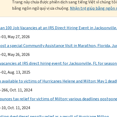
Trang này chưa được phiên dịch sang tiếng Việt vì chúng tô
bằng ngôn ngữ quý vị ưa chuộng.
Nhận trợ giúp bằng ngôn n
an 100 Job Vacancies at an IRS Direct Hiring Event in Jacksonville
-03, May 27, 2026
host a special Community Assistance Visit in Marathon, Florida, Ju
-02, May 26, 2026
vacancies at IRS direct hiring event for Jacksonville, FL for seaso
-02, Aug. 13, 2025
p available to victims of Hurricanes Helene and Milton; May 1 dead
-266, Oct. 11, 2024
unces tax relief for victims of Milton; various deadlines postponed
-10, Oct. 11, 2024
ting dyed diesel penalty relief as a result of Hurricane Milton