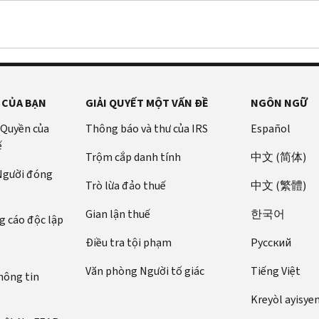
 CỦA BẠN
GIẢI QUYẾT MỘT VẤN ĐỀ
NGÔN NGỮ
 Quyền của
Thông báo và thư của IRS
Español
ế
Trộm cắp danh tính
中文 (简体)
 Người đóng
Trò lừa đảo thuế
中文 (繁體)
Gian lận thuế
한국어
 cáo độc lập
Điều tra tội phạm
Pусский
Văn phòng Người tố giác
Tiếng Việt
hông tin
Kreyòl ayisye