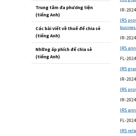
Trung tâm đa phương tiện
IR-2024
(tiếng Anh)
IRS prov
business
Các bài viết về thuế để chia sẻ
(tiếng Anh)
IR-2024
IRS ann
Những áp phích để chia sẻ
(tiếng Anh)
FL-2024-
IRS gran
IR-2024
IRS prov
IR-2024
IRS ann
FL-2024
IRS rel