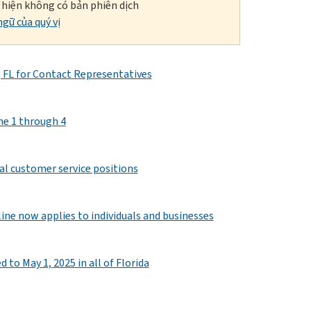
i hiện không có bản phiên dịch
gữ của quý vị
, FL for Contact Representatives
ne 1 through 4
nal customer service positions
line now applies to individuals and businesses
 to May 1, 2025 in all of Florida