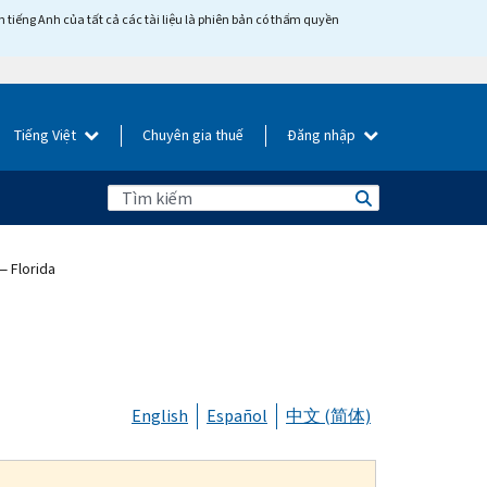
tiếng Anh của tất cả các tài liệu là phiên bản có thẩm quyền
Tiếng Việt
Chuyên gia thuế
Đăng nhập
— Florida
English
Español
中文 (简体)