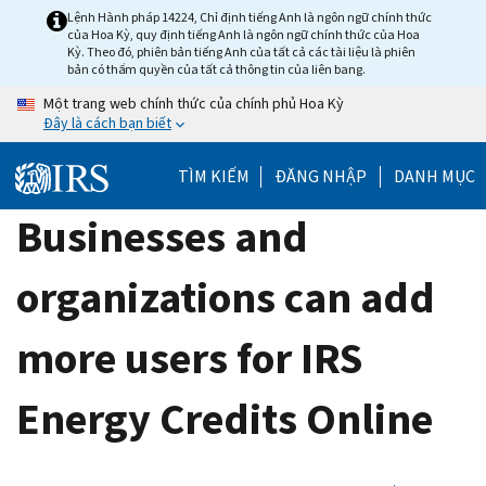
Skip
Lệnh Hành pháp 14224, Chỉ định tiếng Anh là ngôn ngữ chính thức
của Hoa Kỳ, quy định tiếng Anh là ngôn ngữ chính thức của Hoa
to
Kỳ. Theo đó, phiên bản tiếng Anh của tất cả các tài liệu là phiên
main
bản có thẩm quyền của tất cả thông tin của liên bang.
content
Một trang web chính thức của chính phủ Hoa Kỳ
Đây là cách bạn biết
TÌM KIẾM
ĐĂNG NHẬP
DANH MỤC
Businesses and
organizations can add
more users for IRS
Energy Credits Online