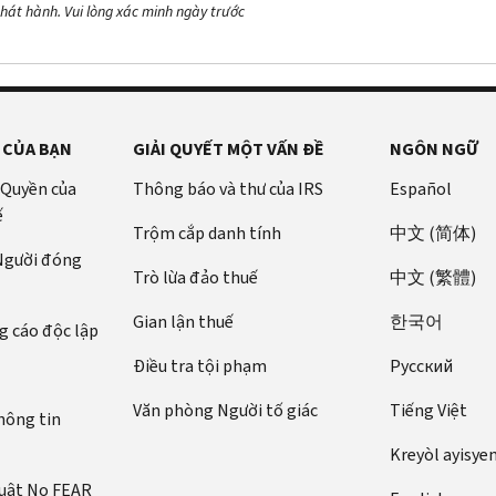
hát hành. Vui lòng xác minh ngày trước
 CỦA BẠN
GIẢI QUYẾT MỘT VẤN ĐỀ
NGÔN NGỮ
 Quyền của
Thông báo và thư của IRS
Español
ế
Trộm cắp danh tính
中文 (简体)
 Người đóng
Trò lừa đảo thuế
中文 (繁體)
Gian lận thuế
한국어
 cáo độc lập
Điều tra tội phạm
Pусский
Văn phòng Người tố giác
Tiếng Việt
hông tin
Kreyòl ayisye
luật No FEAR