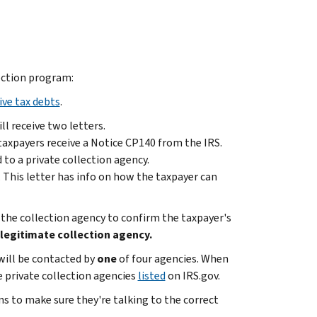
ection program:
ive tax debts
.
ll receive two letters.
taxpayers receive a Notice CP140 from the IRS.
 to a private collection agency.
. This letter has info on how the taxpayer can
y the collection agency to confirm the taxpayer's
a legitimate collection agency.
will be contacted by
one
of four agencies. When
e private collection agencies
listed
on IRS.gov.
ns to make sure they're talking to the correct