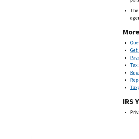
The 
agen
More
Que
Get 
Pay
Tax
Rep
Repo
Taxp
IRS 
Priv