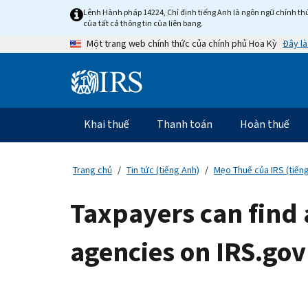
Skip
Lệnh Hành pháp 14224, Chỉ định tiếng Anh là ngôn ngữ chính thứ
to
của tất cả thông tin của liên bang.
main
Đây là
Một trang web chính thức của chính phủ Hoa Kỳ
content
Information
Menu
Khai thuế
Thanh toán
Hoàn thuế
Điều
hướng
chính
Trang chủ
Tin tức (tiếng Anh)
Mẹo Thuế của IRS (tiến
Taxpayers can find 
agencies on IRS.gov