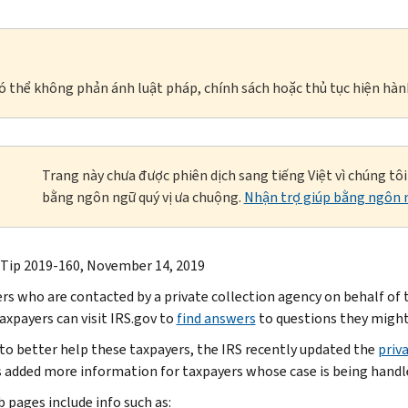
à có thể không phản ánh luật pháp, chính sách hoặc thủ tục hiện hàn
Trang này chưa được phiên dịch sang tiếng Việt vì chúng tô
bằng ngôn ngữ quý vị ưa chuộng.
Nhận trợ giúp bằng ngôn n
 Tip 2019-160, November 14, 2019
rs who are contacted by a private collection agency on behalf of
axpayers can visit IRS.gov to
find answers
to questions they might
, to better help these taxpayers, the IRS recently updated the
priv
 added more information for taxpayers whose case is being handle
 pages include info such as: