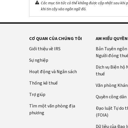
Các mục tin tức có thể không được cập nhật sau khi p
khi tin cậy vào ngôn ngữ đó.
CƠ QUAN CỦA CHÚNG TÔI
AM HIỂU QUYỀN
Giới thiệu về IRS
Bản Tuyên ngôn
Người đóng thu
Sự nghiệp
Dịch vụ Biện hộ
Hoạt động và Ngân sách
thuế
Thống kê thuế
Văn phòng Kháng
Trợ giúp
Quyền công dân
Tìm một văn phòng địa
Đạo luật Tự do t
phương
(FOIA)
Dữ liệu của Đạo 