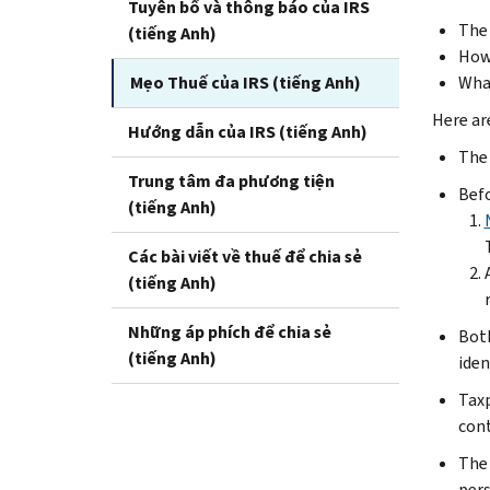
Tuyên bố và thông báo của IRS
The 
(tiếng Anh)
How
Mẹo Thuế của IRS (tiếng Anh)
What
Here ar
Hướng dẫn của IRS (tiếng Anh)
The 
Trung tâm đa phương tiện
Befo
(tiếng Anh)
Các bài viết về thuế để chia sẻ
(tiếng Anh)
Những áp phích để chia sẻ
Both
(tiếng Anh)
iden
Taxp
cont
The 
pers