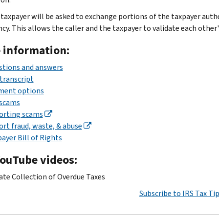
taxpayer will be asked to exchange portions of the taxpayer auth
cy. This allows the caller and the taxpayer to validate each other's
 information:
stions and answers
transcript
ment options
 scams
orting scams
rt fraud, waste, & abuse
ayer Bill of Rights
YouTube videos:
ate Collection of Overdue Taxes
Subscribe to IRS Tax Ti