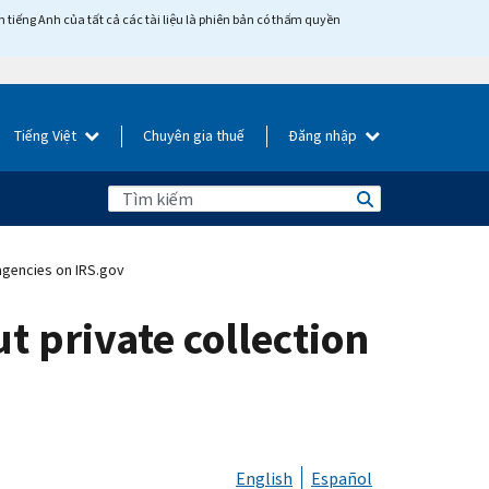
tiếng Anh của tất cả các tài liệu là phiên bản có thẩm quyền
Tiếng Việt
Chuyên gia thuế
Đăng nhập
agencies on IRS.gov
t private collection
English
Español