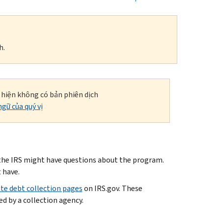
h.
i hiện không có bản phiên dịch
gữ của quý vị
 the IRS might have questions about the program.
 have.
ate debt collection pages
on IRS.gov. These
d by a collection agency.