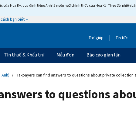
c của Hoa Kỳ, quy định tiếng Anh là ngôn ngữ chính thức của Hoa Kỳ. Theo đó, phiên bản 
 cách bạn biết
Trợ giúp
Tin tức
Tín thuế & Khấu trừ
Mẫu đơn
Báo cáo gian lận
g Anh)
Taxpayers can find answers to questions about private collection 
answers to questions abou