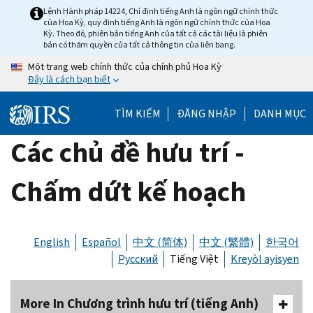
Skip
Lệnh Hành pháp 14224, Chỉ định tiếng Anh là ngôn ngữ chính thức
của Hoa Kỳ, quy định tiếng Anh là ngôn ngữ chính thức của Hoa
to
Kỳ. Theo đó, phiên bản tiếng Anh của tất cả các tài liệu là phiên
main
bản có thẩm quyền của tất cả thông tin của liên bang.
content
Một trang web chính thức của chính phủ Hoa Kỳ
Đây là cách bạn biết
TÌM KIẾM
ĐĂNG NHẬP
DANH MỤC
Các chủ đề hưu trí -
Chấm dứt kế hoạch
English
Español
中文 (简体)
中文 (繁體)
한국어
Русский
Tiếng Việt
Kreyòl ayisyen
More In Chương trình hưu trí (tiếng Anh)