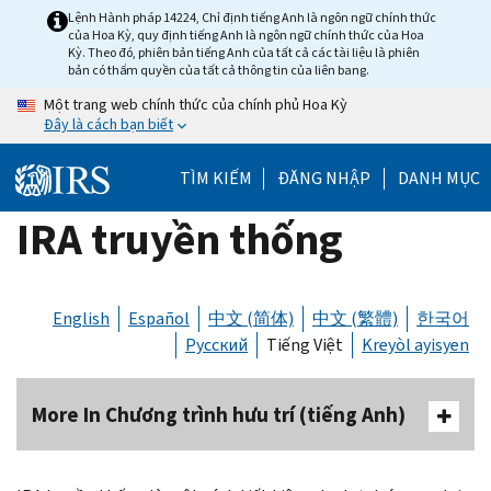
Skip
Lệnh Hành pháp 14224, Chỉ định tiếng Anh là ngôn ngữ chính thức
của Hoa Kỳ, quy định tiếng Anh là ngôn ngữ chính thức của Hoa
to
Kỳ. Theo đó, phiên bản tiếng Anh của tất cả các tài liệu là phiên
main
bản có thẩm quyền của tất cả thông tin của liên bang.
content
Một trang web chính thức của chính phủ Hoa Kỳ
Đây là cách bạn biết
TÌM KIẾM
ĐĂNG NHẬP
DANH MỤC
IRA truyền thống
English
Español
中文 (简体)
中文 (繁體)
한국어
Русский
Tiếng Việt
Kreyòl ayisyen
More In Chương trình hưu trí (tiếng Anh)