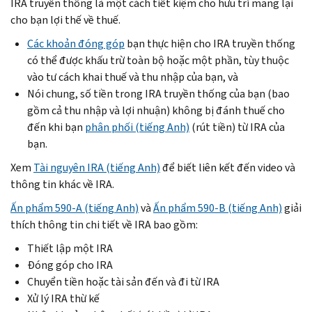
IRA truyền thống là một cách tiết kiệm cho hưu trí mang lại
cho bạn lợi thế về thuế.
Các khoản đóng góp
bạn thực hiện cho IRA truyền thống
có thể được khấu trừ toàn bộ hoặc một phần, tùy thuộc
vào tư cách khai thuế và thu nhập của bạn, và
Nói chung, số tiền trong IRA truyền thống của bạn (bao
gồm cả thu nhập và lợi nhuận) không bị đánh thuế cho
đến khi bạn
phân phối (tiếng Anh)
(rút tiền) từ IRA của
bạn.
Xem
Tài nguyên IRA (tiếng Anh)
để biết liên kết đến video và
thông tin khác về IRA.
Ấn phẩm 590-A (tiếng Anh)
và
Ấn phẩm 590-B (tiếng Anh)
giải
thích thông tin chi tiết về IRA bao gồm:
Thiết lập một IRA
Đóng góp cho IRA
Chuyển tiền hoặc tài sản đến và đi từ IRA
Xử lý IRA thừ kế