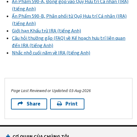
Ấn Phẩm 590-A, Đóng góp vào Quỹ Hưu trí Cá nhân (IRA)
(tiếng Anh)
Ấn Phẩm 590-B, Phân phối từ Quỹ Hưu trí Cá nhân (IRA)
(tiếng Anh)
Giới hạn Khấu trừ IRA (tiếng Anh)
Câu hỏi thường gặp (FAQ) về Kế hoạch hưu trí liên quan
đến IRA (tiếng Anh)
Nhắc nhở cuối năm về IRA (tiếng Anh)
Page Last Reviewed or Updated: 03-Aug-2026
Share
Print
CƠ QUAN CỦA CHÚNG TÔI