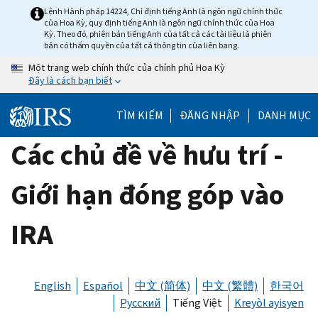
Skip
Lệnh Hành pháp 14224, Chỉ định tiếng Anh là ngôn ngữ chính thức
của Hoa Kỳ, quy định tiếng Anh là ngôn ngữ chính thức của Hoa
to
Kỳ. Theo đó, phiên bản tiếng Anh của tất cả các tài liệu là phiên
main
bản có thẩm quyền của tất cả thông tin của liên bang.
content
Một trang web chính thức của chính phủ Hoa Kỳ
Đây là cách bạn biết
TÌM KIẾM
ĐĂNG NHẬP
DANH MỤC
Các chủ đề về hưu trí -
Giới hạn đóng góp vào
IRA
English
Español
中文 (简体)
中文 (繁體)
한국어
Русский
Tiếng Việt
Kreyòl ayisyen