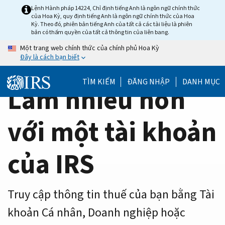
Home
Skip
Lệnh Hành pháp 14224, Chỉ định tiếng Anh là ngôn ngữ chính thức
của Hoa Kỳ, quy định tiếng Anh là ngôn ngữ chính thức của Hoa
to
Page
Kỳ. Theo đó, phiên bản tiếng Anh của tất cả các tài liệu là phiên
main
bản có thẩm quyền của tất cả thông tin của liên bang.
content
Một trang web chính thức của chính phủ Hoa Kỳ
Đây là cách bạn biết
TÌM KIẾM
ĐĂNG NHẬP
DANH MỤC
Làm nhiều hơn
với một tài khoản
của IRS
Truy cập thông tin thuế của bạn bằng Tài
khoản Cá nhân, Doanh nghiệp hoặc