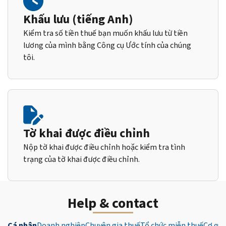
Khấu lưu (tiếng Anh)
Kiểm tra số tiền thuế bạn muốn khấu lưu từ tiền
lương của mình bằng Công cụ Ước tính của chúng
tôi.
Tờ khai được điều chỉnh
Nộp tờ khai được điều chỉnh hoặc kiểm tra tình
trạng của tờ khai được điều chỉnh.
Help & contact
Cá nhân
Doanh nghiệp
Chuyên gia thuế
Tổ chức miễn thuế
Cơ qua