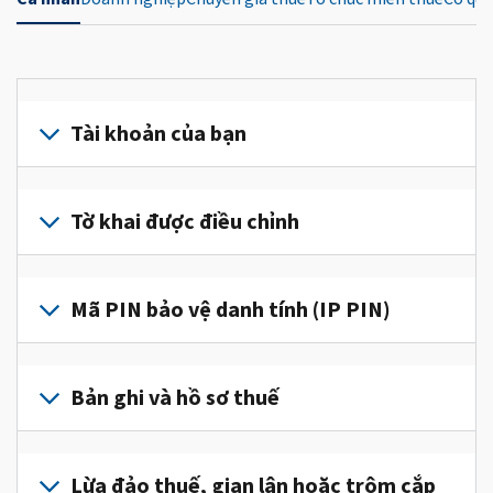
Tài khoản của bạn
Đăng
nhập
Tờ khai được điều chỉnh
hoặc
tạo
Nộp
tài
tờ
Mã PIN bảo vệ danh tính (IP PIN)
khoản
khai
(tiếng
được
Để
Anh)
điều
lấy
Bản ghi và hồ sơ thuế
để
chỉnh
IP
truy
để
PIN,
cập
Để
sửa
đăng
và
xem
Lừa đảo thuế, gian lận hoặc trộm cắp
một