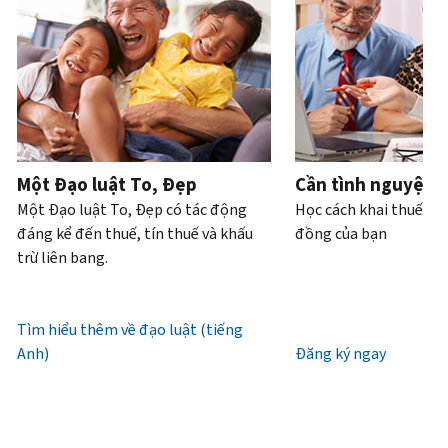
Bạn
hoặc
của
bạn
trực
tiếp.
cũng
trộm
bạn
có
tiếp
.
có
cắp
thể
Điện
thể
danh
Truy
làm
thoại
yêu
tính.
xuất
với
cầu
hoặc
Chúng
tài
Làm
bản
xin
tôi
khoản
thế
ghi
cấp
làm
Một Đạo luật To, Đẹp
Cần tình nguyện 
nào
bằng
lại
việc
Một Đạo luật To, Đẹp có tác động
Học cách khai thuế và
để
thư
IP
từ
đáng kể đến thuế, tín thuế và khấu
đồng của bạn
biết
(tiếng
PIN
7
trừ liên bang.
đó
Anh)
.
giờ
là
Mã
sáng
Giới
IRS
IP
đến
Tìm hiểu thêm về đạo luật (tiếng
thiệu
(tiếng
PIN
7
Anh)
về
Đăng ký ngay
Anh)
là
giờ
bản
một
tối,
ghi
số
giờ
gồm
địa