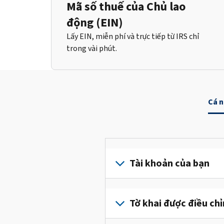
Mã số thuế của Chủ lao
động (EIN)
Lấy EIN, miễn phí và trực tiếp từ IRS chỉ
trong vài phút.
Cá 
Tài khoản của bạn
Đăng
nhập
Tờ khai được điều ch
hoặc