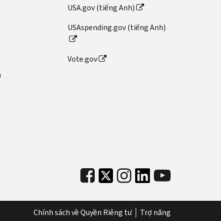
USA.gov (tiếng Anh)
USAspending.gov (tiếng Anh)
Vote.gov
n
Chính sách về Quyền Riêng tư
Trợ năng