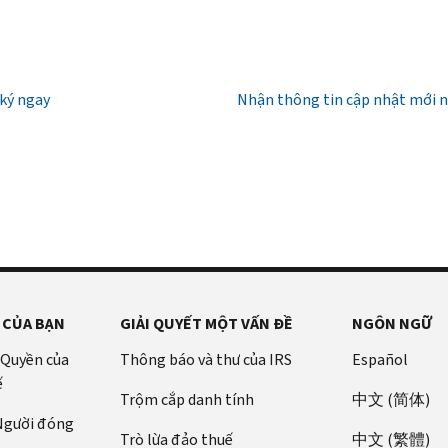
ký ngay
Nhận thông tin cập nhật mới 
 CỦA BẠN
GIẢI QUYẾT MỘT VẤN ĐỀ
NGÔN NGỮ
 Quyền của
Thông báo và thư của IRS
Español
ế
Trộm cắp danh tính
中文 (简体)
 Người đóng
Trò lừa đảo thuế
中文 (繁體)