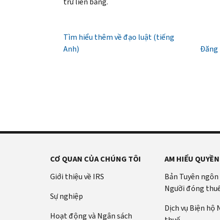
giờ
trừ liên bang.
(tiếng
PIN
là
sáng
Anh)
.
IRS
Mã
đến
(tiếng
Giới
IP
Tìm hiểu thêm về đạo luật (tiếng
7
Anh)
thiệu
PIN
Anh)
giờ
Đăng 
về
là
tối,
bản
một
giờ
ghi
số
địa
gồm
phương.
sáu
Hoa
chữ
Kỳ:
số
800-
giúp
829-
ngăn
CƠ QUAN CỦA CHÚNG TÔI
AM HIỂU QUYỀN
1040
chặn
TTY/TDD:
người
Giới thiệu về IRS
Bản Tuyên ngôn
800-
khác
Người đóng thu
829-
Sự nghiệp
khai
4059
Dịch vụ Biện hộ
thuế
Hoạt động và Ngân sách
Quốc
thuế