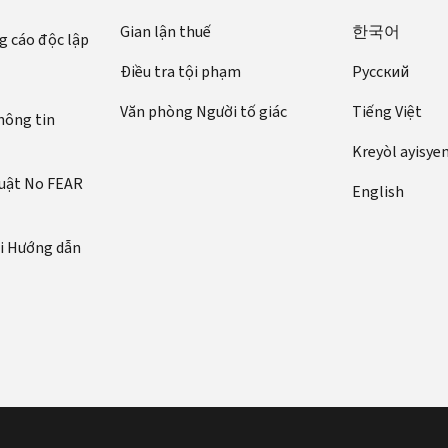
Gian lận thuế
한국어
 cáo độc lập
Điều tra tội phạm
Pусский
Văn phòng Người tố giác
Tiếng Việt
hông tin
Kreyòl ayisye
luật No FEAR
English
ới Hướng dẫn