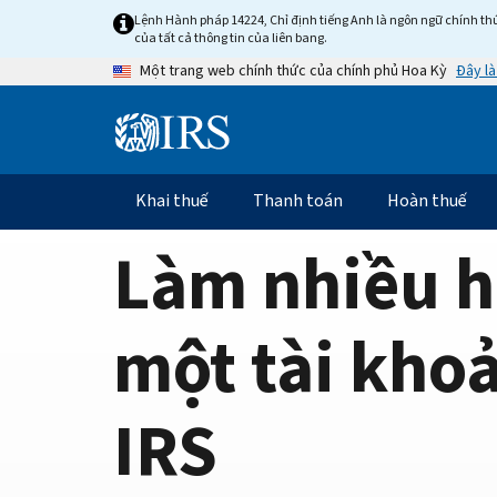
Home
Skip
Lệnh Hành pháp 14224, Chỉ định tiếng Anh là ngôn ngữ chính thứ
to
của tất cả thông tin của liên bang.
Page
main
Đây là
Một trang web chính thức của chính phủ Hoa Kỳ
content
Information
Menu
Khai thuế
Thanh toán
Hoàn thuế
Điều
hướng
Làm nhiều h
chính
một tài kho
IRS