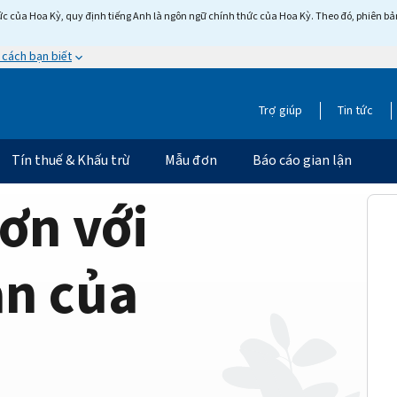
c của Hoa Kỳ, quy định tiếng Anh là ngôn ngữ chính thức của Hoa Kỳ. Theo đó, phiên bản 
 cách bạn biết
Trợ giúp
Tin tức
Tín thuế & Khấu trừ
Mẫu đơn
Báo cáo gian lận
ơn với
ản của