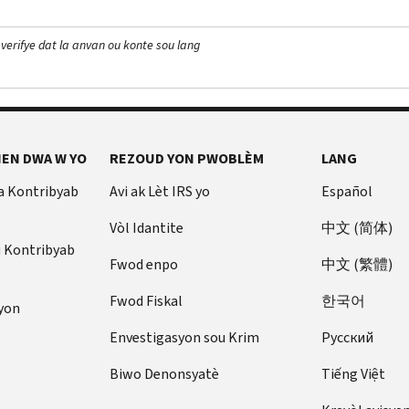
 verifye dat la anvan ou konte sou lang
EN DWA W YO
REZOUD YON PWOBLÈM
LANG
a Kontribyab
Avi ak Lèt IRS yo
Español
Vòl Idantite
中文 (简体)
u Kontribyab
Fwod enpo
中文 (繁體)
Fwod Fiskal
한국어
yon
Envestigasyon sou Krim
Pусский
Biwo Denonsyatè
Tiếng Việt