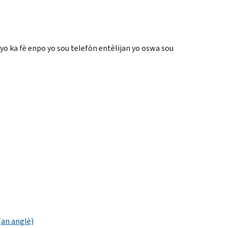
o ka fè enpo yo sou telefòn entèlijan yo oswa sou
(an anglè)