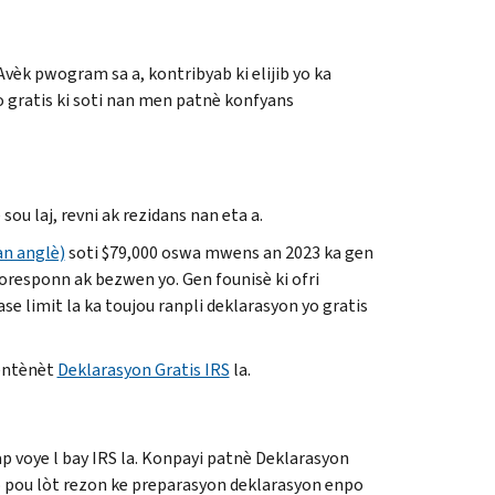
vèk pwogram sa a, kontribyab ki elijib yo ka
po gratis ki soti nan men patnè konfyans
sou laj, revni ak rezidans nan eta a.
(an anglè)
soti $79,000 oswa mwens an 2023 ka gen
oresponn ak bezwen yo. Gen founisè ki ofri
se limit la ka toujou ranpli deklarasyon yo gratis
 entènèt
Deklarasyon Gratis IRS
la.
 voye l bay IRS la. Konpayi patnè Deklarasyon
o pou lòt rezon ke preparasyon deklarasyon enpo