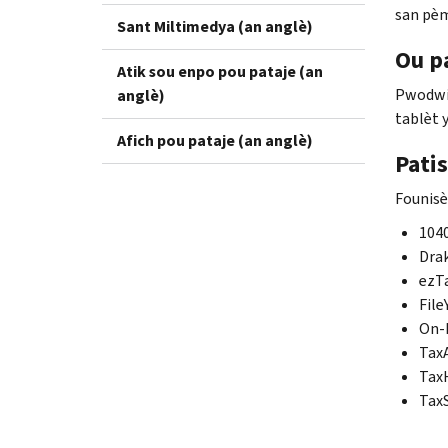
san pèm
Sant Miltimedya (an anglè)
Ou p
Atik sou enpo pou pataje (an
Pwodwi 
anglè)
tablèt y
Afich pou pataje (an anglè)
Pati
Founisè
104
Dra
ezT
Fil
On-
Tax
Tax
TaxS