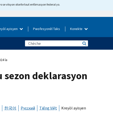
yo se vèsyon otorite tout enfòmasyon federal yo.
eyòl ayisyen
Pwofesyonèl Taks
Konekte
24 la
u sezon deklarasyon
한국어
Русский
Tiếng Việt
Kreyòl ayisyen