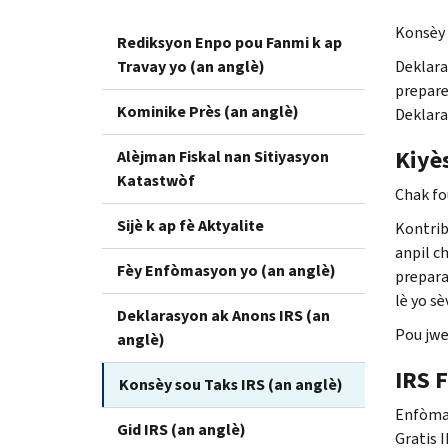
Konsèy 
Rediksyon Enpo pou Fanmi k ap
Travay yo (an anglè)
Deklara
prepare
Kominike Près (an anglè)
Deklara
Kiyès
Alèjman Fiskal nan Sitiyasyon
Katastwòf
Chak fou
Sijè k ap fè Aktyalite
Kontriby
anpil c
Fèy Enfòmasyon yo (an anglè)
prepara
lè yo s
Deklarasyon ak Anons IRS (an
Pou jwe
anglè)
IRS F
Konsèy sou Taks IRS (an anglè)
Enfòmas
Gid IRS (an anglè)
Gratis 