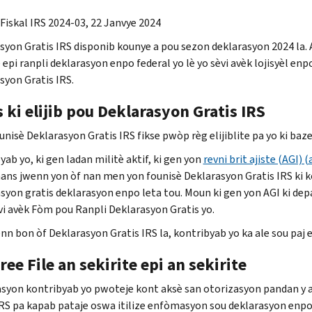
Fiskal IRS 2024-03, 22 Janvye 2024
syon Gratis IRS disponib kounye a pou sezon deklarasyon 2024 la. A
 epi ranpli deklarasyon enpo federal yo lè yo sèvi avèk lojisyèl en
syon Gratis IRS.
 ki elijib pou Deklarasyon Gratis IRS
nisè Deklarasyon Gratis IRS fikse pwòp règ elijiblite pa yo ki baze 
ab yo, ki gen ladan militè aktif, ki gen yon
revni brit ajiste (AGI) 
hans jwenn yon òf nan men yon founisè Deklarasyon Gratis IRS ki k
syon gratis deklarasyon enpo leta tou. Moun ki gen yon AGI ki depa
èvi avèk Fòm pou Ranpli Deklarasyon Gratis yo.
nn bon òf Deklarasyon Gratis IRS la, kontribyab yo ka ale sou paj
ree File an sekirite epi an sekirite
yon kontribyab yo pwoteje kont aksè san otorizasyon pandan y ap
IRS pa kapab pataje oswa itilize enfòmasyon sou deklarasyon enp