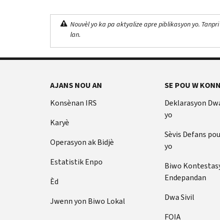
Nouvèl yo ka pa aktyalize apre piblikasyon yo. Tanpri
lan.
AJANS NOU AN
SE POU W KONN
Konsènan IRS
Deklarasyon Dw
yo
Karyè
Sèvis Defans po
Operasyon ak Bidjè
yo
Estatistik Enpo
Biwo Kontestas
Endepandan
Èd
Dwa Sivil
Jwenn yon Biwo Lokal
FOIA