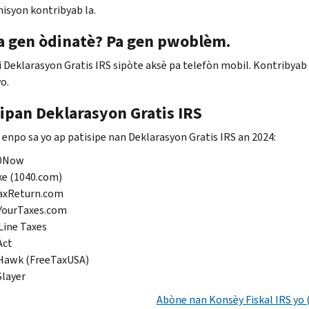
isyon kontribyab la.
a gen òdinatè? Pa gen pwoblèm.
Deklarasyon Gratis IRS sipòte aksè pa telefòn mobil. Kontribyab y
o.
sipan Deklarasyon Gratis IRS
 enpo sa yo ap patisipe nan Deklarasyon Gratis IRS an 2024:
0
Now
ke
(1040.com)
axReturn.com
eYourTaxes.com
Line Taxes
Act
Hawk (FreeTaxUSA)
layer
Abòne nan Konsèy Fiskal IRS yo 