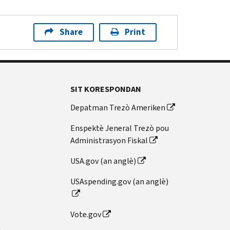
Share
Print
SIT KORESPONDAN
Depatman Trezò Ameriken
Enspektè Jeneral Trezò pou
Administrasyon Fiskal
USA.gov (an anglè)
USAspending.gov (an anglè)
Vote.gov