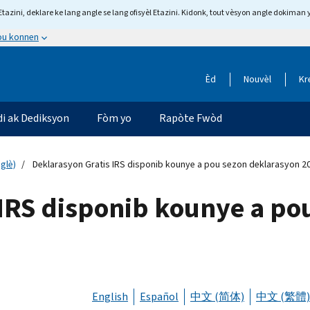
tazini, deklare ke lang angle se lang ofisyèl Etazini. Kidonk, tout vèsyon angle dokiman 
 ou konnen
Èd
Nouvèl
Kr
di ak Dediksyon
Fòm yo
Rapòte Fwòd
glè)
Deklarasyon Gratis IRS disponib kounye a pou sezon deklarasyon 20
 IRS disponib kounye a po
English
Español
中文 (简体)
中文 (繁體)