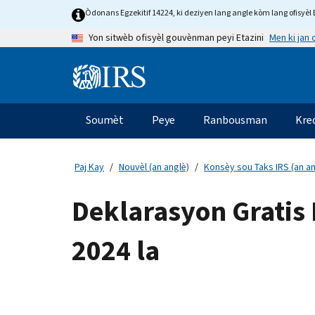
Skip
Òdonans Egzekitif 14224, ki deziyen lang angle kòm lang ofisyèl E
to
Men ki jan
Yon sitwèb ofisyèl gouvènman peyi Etazini
main
content
Information
Menu
Soumèt
Peye
Ranbousman
Kre
Navigasyon
prensipal
Paj Kay
Nouvèl (an anglè)
Konsèy sou Taks IRS (an an
Deklarasyon Gratis
2024 la