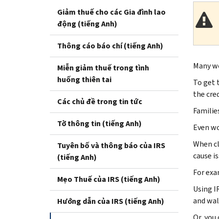
Giảm thuế cho các Gia đình lao
động (tiếng Anh)
Thông cáo báo chí (tiếng Anh)
Many wo
Miễn giảm thuế trong tình
huống thiên tai
To get 
the cre
Các chủ đề trong tin tức
Families
Tờ thông tin (tiếng Anh)
Even wo
When cl
Tuyên bố và thông báo của IRS
cause is
(tiếng Anh)
For exa
Mẹo Thuế của IRS (tiếng Anh)
Using IR
and wal
Hướng dẫn của IRS (tiếng Anh)
Or, you 