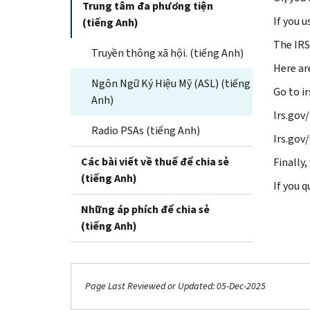
Trung tâm đa phương tiện
If you u
(tiếng Anh)
The IRS
Truyền thông xã hội. (tiếng Anh)
Here ar
Ngôn Ngữ Ký Hiệu Mỹ (ASL) (tiếng
Go to ir
Anh)
Irs.gov/
Radio PSAs (tiếng Anh)
Irs.gov/
Các bài viết về thuế để chia sẻ
Finally,
(tiếng Anh)
If you q
Những áp phích để chia sẻ
(tiếng Anh)
Page Last Reviewed or Updated: 05-Dec-2025