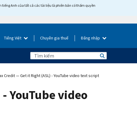
tiếng Anh của tất cả các tài liệu là phiên bản có thẩm quyền
Tiếng Việt
Chuyên gia thuế
Đăng nhập
 Credit — Get it Right (ASL) - YouTube video text script
) - YouTube video