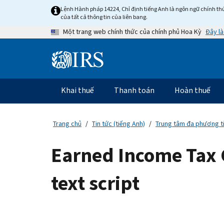
Skip
Lệnh Hành pháp 14224, Chỉ định tiếng Anh là ngôn ngữ chính thứ
to
của tất cả thông tin của liên bang.
main
Đây là
Một trang web chính thức của chính phủ Hoa Kỳ
content
Information
Menu
Khai thuế
Thanh toán
Hoàn thuế
Điều
hướng
chính
Trang chủ
Tin tức (tiếng Anh)
Trung tâm đa phương ti
Earned Income Tax C
text script