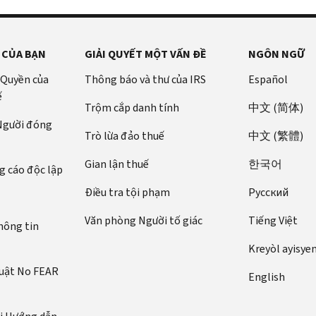
 CỦA BẠN
GIẢI QUYẾT MỘT VẤN ĐỀ
NGÔN NGỮ
 Quyền của
Thông báo và thư của IRS
Español
ế
Trộm cắp danh tính
中文 (简体)
 Người đóng
Trò lừa đảo thuế
中文 (繁體)
Gian lận thuế
한국어
 cáo độc lập
Điều tra tội phạm
Pусский
Văn phòng Người tố giác
Tiếng Việt
hông tin
Kreyòl ayisye
luật No FEAR
English