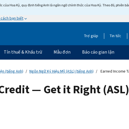
c của Hoa Kỳ, quy định tiếng Anh là ngôn ngữ chính thức của Hoa Kỳ. Theo đó, phiên bản 
 cách bạn biết
Trợ giúp
Tin tức
Tín thuế & Khấu trừ
Mẫu đơn
Báo cáo gian lận
ện (tiếng Anh)
Ngôn Ngữ Ký Hiệu Mỹ (ASL) (tiếng Anh)
Earned Income Tax
redit — Get it Right (ASL