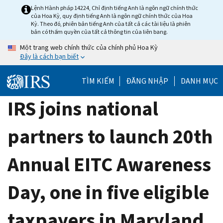
Skip
Lệnh Hành pháp 14224, Chỉ định tiếng Anh là ngôn ngữ chính thức
của Hoa Kỳ, quy định tiếng Anh là ngôn ngữ chính thức của Hoa
to
Kỳ. Theo đó, phiên bản tiếng Anh của tất cả các tài liệu là phiên
main
bản có thẩm quyền của tất cả thông tin của liên bang.
content
Một trang web chính thức của chính phủ Hoa Kỳ
Đây là cách bạn biết
TÌM KIẾM
ĐĂNG NHẬP
DANH MỤC
IRS joins national
partners to launch 20th
Annual EITC Awareness
Day, one in five eligible
taxpayers in Maryland