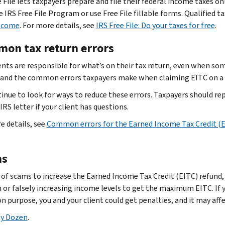
 File lets taxpayers prepare and file their federal income taxes onli
e IRS Free File Program or use Free File fillable forms. Qualified 
income
. For more details, see
IRS Free File: Do your taxes for free
.
on tax return errors
ients are responsible for what’s on their tax return, even when s
and the common errors taxpayers make when claiming EITC on a t
inue to look for ways to reduce these errors. Taxpayers should re
 IRS letter if your client has questions.
e details, see
Common errors for the Earned Income Tax Credit (
ms
of scams to increase the Earned Income Tax Credit (EITC) refund, 
 or falsely increasing income levels to get the maximum EITC. If yo
n purpose, you and your client could get penalties, and it may affec
ty Dozen
.