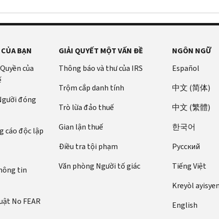
 CỦA BẠN
GIẢI QUYẾT MỘT VẤN ĐỀ
NGÔN NGỮ
 Quyền của
Thông báo và thư của IRS
Español
ế
Trộm cắp danh tính
中文 (简体)
 Người đóng
Trò lừa đảo thuế
中文 (繁體)
Gian lận thuế
한국어
 cáo độc lập
Điều tra tội phạm
Pусский
Văn phòng Người tố giác
Tiếng Việt
hông tin
Kreyòl ayisye
luật No FEAR
English