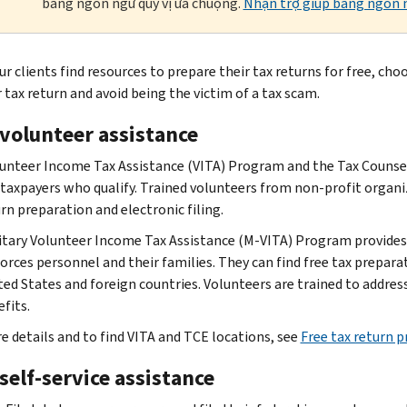
bằng ngôn ngữ quý vị ưa chuộng.
Nhận trợ giúp bằng ngôn n
lp your clients find resources to prepare their tax returns for free,
 tax return and avoid being the victim of a tax scam.
 volunteer assistance
unteer Income Tax Assistance (VITA) Program and the Tax Counseli
 taxpayers who qualify. Trained volunteers from non-profit organiz
rn preparation and electronic filing.
itary Volunteer Income Tax Assistance (M-VITA) Program provides f
rces personnel and their families. They can find free tax preparati
ted States and foreign countries. Volunteers are trained to address
fits.
e details and to find VITA and TCE locations, see
Free tax return p
self-service assistance