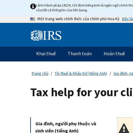
Skip
Lệnh Hành pháp 14224, Chỉ định tiếng Anh là ngôn ngữ chính thứ
to
của tất cả thông tin của liên bang.
main
Đây là
Một trang web chính thức của chính phủ Hoa Kỳ
content
Information
Menu
Khai thuế
Thanh toán
Hoàn thuế
Điều
hướng
chính
Trang chủ
Tín thuế & Khấu trừ (tiếng Anh)
Gia đình, n
Tax help for your cl
Gia đình, người phụ thuộc và
sinh viên (tiếng Anh)