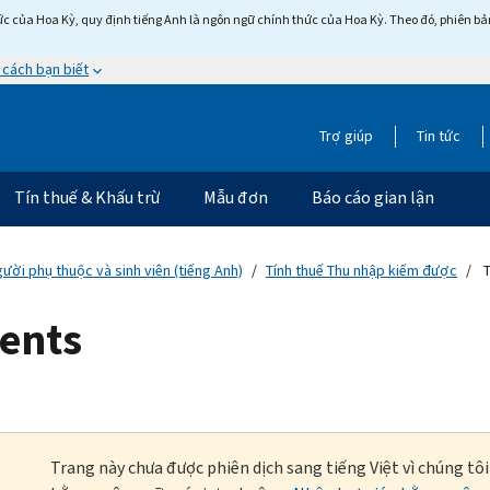
c của Hoa Kỳ, quy định tiếng Anh là ngôn ngữ chính thức của Hoa Kỳ. Theo đó, phiên bản 
 cách bạn biết
Trợ giúp
Tin tức
Tín thuế & Khấu trừ
Mẫu đơn
Báo cáo gian lận
gười phụ thuộc và sinh viên (tiếng Anh)
Tính thuế Thu nhập kiếm được
T
ients
Trang này chưa được phiên dịch sang tiếng Việt vì chúng tô