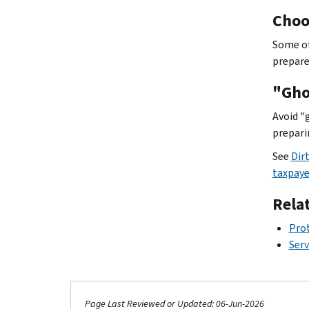
Choo
Some of
prepare
"Gho
Avoid "
prepari
See
Dir
taxpaye
Rela
Prot
Serv
Page Last Reviewed or Updated: 06-Jun-2026