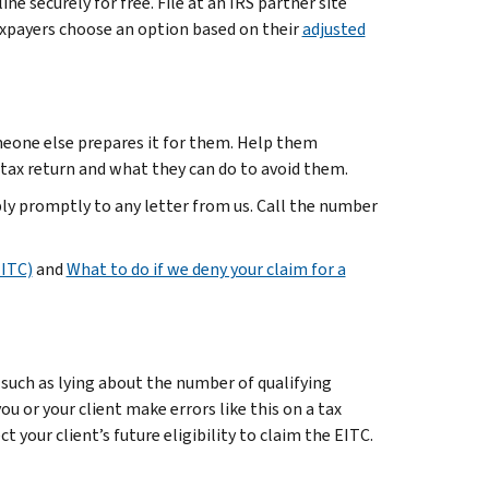
ne securely for free. File at an IRS partner site
taxpayers choose an option based on their
adjusted
omeone else prepares it for them. Help them
ax return and what they can do to avoid them.
ply promptly to any letter from us. Call the number
EITC)
and
What to do if we deny your claim for a
such as lying about the number of qualifying
u or your client make errors like this on a tax
t your client’s future eligibility to claim the EITC.