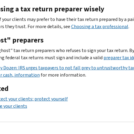
sing a tax return preparer wisely
 your clients may prefer to have their tax return prepared by a pai
rs they trust. For more details, see
Choosing a tax professional
.
st" preparers
ghost" tax return preparers who refuses to sign your tax return. By
ng federal tax returns must sign and include a valid
preparer tax i
ty Dozen: IRS urges taxpayers to not fall prey to untrustworthy ta
r cash, information
for more information.
ted
ect your clients; protect yourself
e your clients