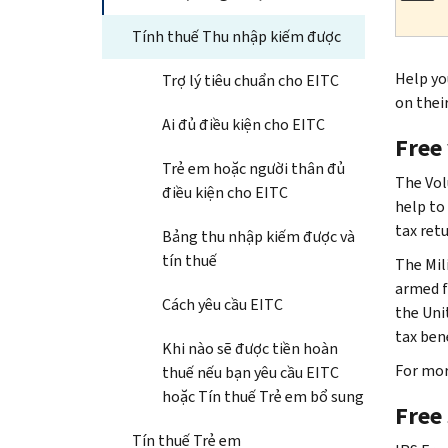
Tính thuế Thu nhập kiếm được
​​​​​​He
Trợ lý tiêu chuẩn cho EITC
on their
Ai đủ điều kiện cho EITC
Free
Trẻ em hoặc người thân đủ
The Vol
điều kiện cho EITC
help to
tax retu
Bảng thu nhập kiếm được và
tín thuế
The Mil
armed fo
Cách yêu cầu EITC
the Uni
tax bene
Khi nào sẽ được tiền hoàn
For mor
thuế nếu bạn yêu cầu EITC
hoặc Tín thuế Trẻ em bổ sung
Free 
Tín thuế Trẻ em